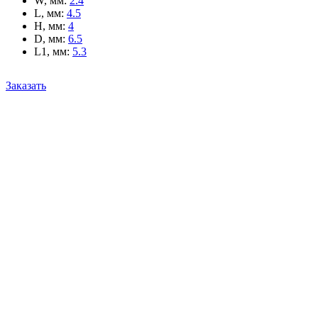
W, мм
:
2.4
L, мм
:
4.5
H, мм
:
4
D, мм
:
6.5
L1, мм
:
5.3
Заказать