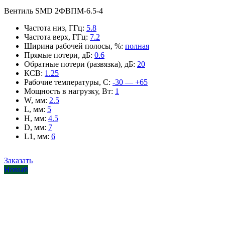
Вентиль SMD 2ФВПМ-6.5-4
Частота низ, ГГц
:
5.8
Частота верх, ГГц
:
7.2
Ширина рабочей полосы, %
:
полная
Прямые потери, дБ
:
0.6
Обратные потери (развязка), дБ
:
20
КСВ
:
1.25
Рабочие температуры, С
:
-30 — +65
Мощность в нагрузку, Вт
:
1
W, мм
:
2.5
L, мм
:
5
H, мм
:
4.5
D, мм
:
7
L1, мм
:
6
Заказать
Новый