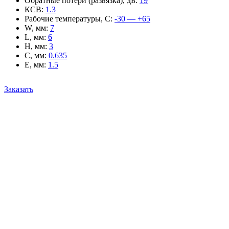
Обратные потери (развязка), дБ
:
19
КСВ
:
1.3
Рабочие температуры, С
:
-30 — +65
W, мм
:
7
L, мм
:
6
H, мм
:
3
C, мм
:
0.635
E, мм
:
1.5
Заказать