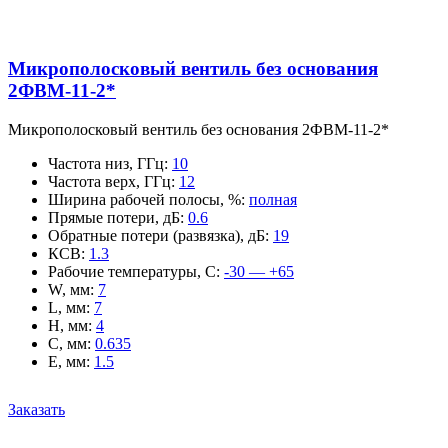
Микрополосковый вентиль без основания
2ФВМ-11-2*
Микрополосковый вентиль без основания 2ФВМ-11-2*
Частота низ, ГГц
:
10
Частота верх, ГГц
:
12
Ширина рабочей полосы, %
:
полная
Прямые потери, дБ
:
0.6
Обратные потери (развязка), дБ
:
19
КСВ
:
1.3
Рабочие температуры, С
:
-30 — +65
W, мм
:
7
L, мм
:
7
H, мм
:
4
C, мм
:
0.635
E, мм
:
1.5
Заказать