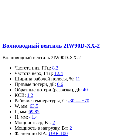
Волноводный вентиль 2IW90D-XX-2
Волноводный вентиль 2IW90D-XX-2
Частота низ, ГГц
:
8.2
Частота верх, ГГц
:
12.4
Ширина рабочей полосы, %
:
11
Прямые потери, дБ
:
0.6
Обратные потери (развязка), дБ
:
40
КСВ
:
1.2
Рабочие температуры, С
:
-30 — +70
W, мм
:
63.5
L, мм
:
69.85
H, мм
:
41.4
Мощность ср, Вт
:
2
Мощность в нагрузку, Вт
:
2
Фланец по EIA
:
UBR-100