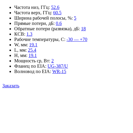
Частота низ, ГГц
:
52.6
Частота верх, ГГц
:
60.5
Ширина рабочей полосы, %
:
5
Прямые потери, дБ
:
0.6
Обратные потери (развязка), дБ
:
18
КСВ
:
1.3
Рабочие температуры, С
:
-30 — +70
W, мм
:
19.1
L, мм
:
25.4
H, мм
:
19.1
Мощность ср, Вт
:
2
Фланец по EIA
:
UG-387/U
Волновод по EIA
:
WR-15
Заказать