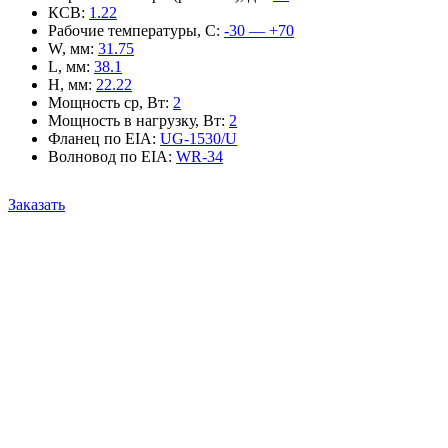
КСВ
:
1.22
Рабочие температуры, С
:
-30 — +70
W, мм
:
31.75
L, мм
:
38.1
H, мм
:
22.22
Мощность ср, Вт
:
2
Мощность в нагрузку, Вт
:
2
Фланец по EIA
:
UG-1530/U
Волновод по EIA
:
WR-34
Заказать