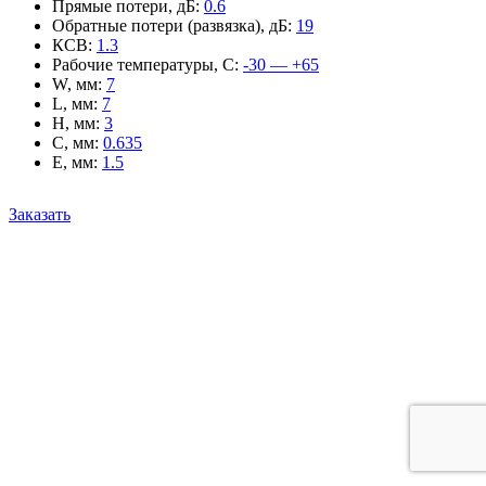
Прямые потери, дБ
:
0.6
Обратные потери (развязка), дБ
:
19
КСВ
:
1.3
Рабочие температуры, С
:
-30 — +65
W, мм
:
7
L, мм
:
7
H, мм
:
3
C, мм
:
0.635
E, мм
:
1.5
Заказать