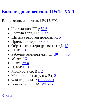
Волноводный вентиль 1IW15-XX-1
Волноводный вентиль 1IW15-XX-1
Частота низ, ГГц
:
52.6
Частота верх, ГГц
:
63.5
Ширина рабочей полосы, %
:
5
Прямые потери, дБ
:
0.6
Обратные потери (развязка), дБ
:
18
КСВ
:
1.3
Рабочие температуры, С
:
-30 — +70
W, мм
:
13
L, мм
:
25.4
H, мм
:
19.1
Мощность ср, Вт
:
2
Мощность в нагрузку, Вт
:
2
Фланец по EIA
:
UG-387/U
Волновод по EIA
:
WR-15
Заказать