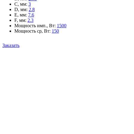
C, мм
:
3
D, мм
:
2.8
E, мм
:
7.6
F, мм
:
2.3
Мощность имп., Вт
:
1500
Мощность ср, Вт
:
150
Заказать