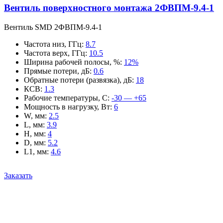
Вентиль поверхностного монтажа 2ФВПМ-9.4-1
Вентиль SMD 2ФВПМ-9.4-1
Частота низ, ГГц
:
8.7
Частота верх, ГГц
:
10.5
Ширина рабочей полосы, %
:
12%
Прямые потери, дБ
:
0.6
Обратные потери (развязка), дБ
:
18
КСВ
:
1.3
Рабочие температуры, С
:
-30 — +65
Мощность в нагрузку, Вт
:
6
W, мм
:
2.5
L, мм
:
3.9
H, мм
:
4
D, мм
:
5.2
L1, мм
:
4.6
Заказать