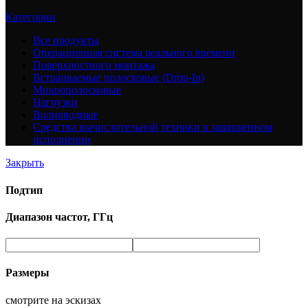
Категории
Все
продукты
Операционная система реального времени
Поверхностного монтажа
Встраиваемые полосковые (Drop-In)
Микрополосковые
Нагрузки
Волноводные
Средства вычислительной техники в защищенном
исполнении
Закрыть
Подтип
Диапазон частот, ГГц
Размеры
смотрите на эскизах