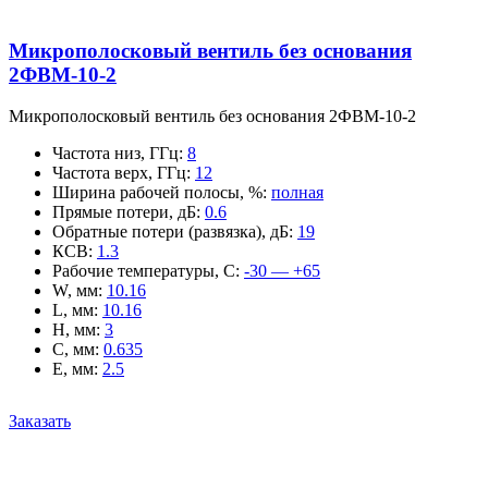
Микрополосковый вентиль без основания
2ФВМ-10-2
Микрополосковый вентиль без основания 2ФВМ-10-2
Частота низ, ГГц
:
8
Частота верх, ГГц
:
12
Ширина рабочей полосы, %
:
полная
Прямые потери, дБ
:
0.6
Обратные потери (развязка), дБ
:
19
КСВ
:
1.3
Рабочие температуры, С
:
-30 — +65
W, мм
:
10.16
L, мм
:
10.16
H, мм
:
3
C, мм
:
0.635
E, мм
:
2.5
Заказать