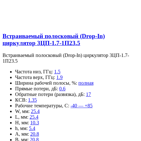
Встраиваемый полосковый (Drop-In)
циркулятор 3ЦП-1.7-1П23.5
Встраиваемый полосковый (Drop-In) циркулятор 3ЦП-1.7-
1П23.5
Частота низ, ГГц
:
1.5
Частота верх, ГГц
:
1.9
Ширина рабочей полосы, %
:
полная
Прямые потери, дБ
:
0.6
Обратные потери (развязка), дБ
:
17
КСВ
:
1.35
Рабочие температуры, С
:
-40 — +85
W, мм
:
25.4
L, мм
:
25.4
H, мм
:
10.3
h, мм
:
5.4
A, мм
:
20.8
B, мм
:
20.8