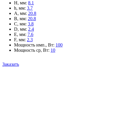
H, мм
:
8.1
h, мм
:
3.7
A, мм
:
20.8
B, мм
:
20.8
C, мм
:
3.8
D, мм
:
2.4
E, мм
:
7.6
F, мм
:
2.3
Мощность имп., Вт
:
100
Мощность ср, Вт
:
10
Заказать