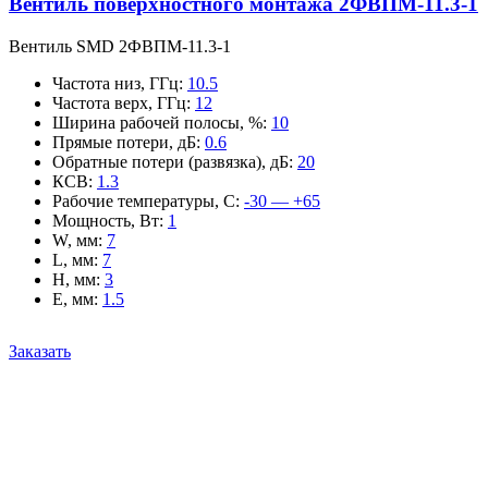
Вентиль поверхностного монтажа 2ФВПМ-11.3-1
Вентиль SMD 2ФВПМ-11.3-1
Частота низ, ГГц
:
10.5
Частота верх, ГГц
:
12
Ширина рабочей полосы, %
:
10
Прямые потери, дБ
:
0.6
Обратные потери (развязка), дБ
:
20
КСВ
:
1.3
Рабочие температуры, С
:
-30 — +65
Мощность, Вт
:
1
W, мм
:
7
L, мм
:
7
H, мм
:
3
E, мм
:
1.5
Заказать