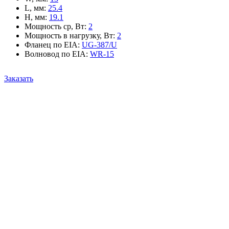
L, мм
:
25.4
H, мм
:
19.1
Мощность ср, Вт
:
2
Мощность в нагрузку, Вт
:
2
Фланец по EIA
:
UG-387/U
Волновод по EIA
:
WR-15
Заказать