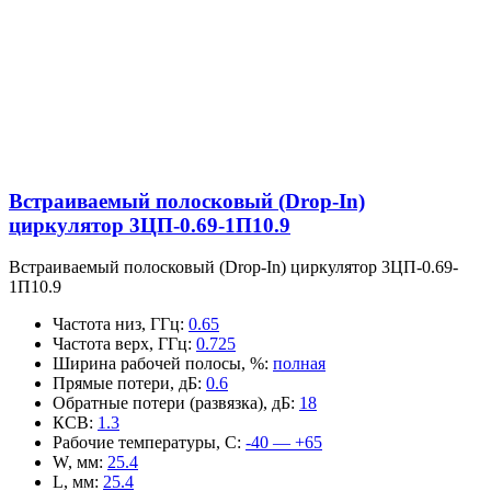
Встраиваемый полосковый (Drop-In)
циркулятор 3ЦП-0.69-1П10.9
Встраиваемый полосковый (Drop-In) циркулятор 3ЦП-0.69-
1П10.9
Частота низ, ГГц
:
0.65
Частота верх, ГГц
:
0.725
Ширина рабочей полосы, %
:
полная
Прямые потери, дБ
:
0.6
Обратные потери (развязка), дБ
:
18
КСВ
:
1.3
Рабочие температуры, С
:
-40 — +65
W, мм
:
25.4
L, мм
:
25.4