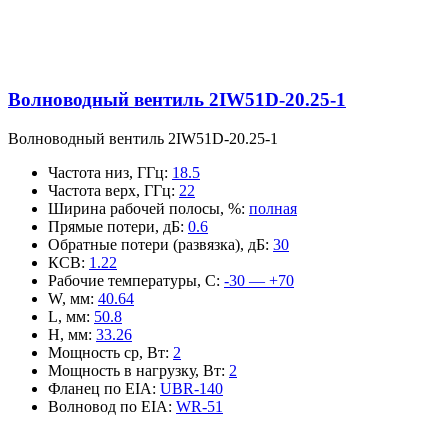
Волноводный вентиль 2IW51D-20.25-1
Волноводный вентиль 2IW51D-20.25-1
Частота низ, ГГц
:
18.5
Частота верх, ГГц
:
22
Ширина рабочей полосы, %
:
полная
Прямые потери, дБ
:
0.6
Обратные потери (развязка), дБ
:
30
КСВ
:
1.22
Рабочие температуры, С
:
-30 — +70
W, мм
:
40.64
L, мм
:
50.8
H, мм
:
33.26
Мощность ср, Вт
:
2
Мощность в нагрузку, Вт
:
2
Фланец по EIA
:
UBR-140
Волновод по EIA
:
WR-51