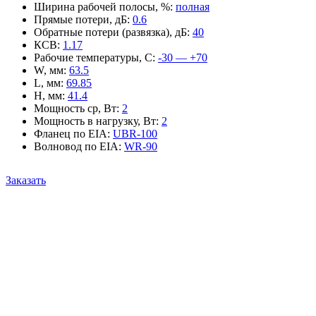
Ширина рабочей полосы, %
:
полная
Прямые потери, дБ
:
0.6
Обратные потери (развязка), дБ
:
40
КСВ
:
1.17
Рабочие температуры, С
:
-30 — +70
W, мм
:
63.5
L, мм
:
69.85
H, мм
:
41.4
Мощность ср, Вт
:
2
Мощность в нагрузку, Вт
:
2
Фланец по EIA
:
UBR-100
Волновод по EIA
:
WR-90
Заказать