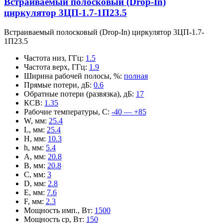
Встраиваемый полосковый (Drop-In)
циркулятор 3ЦП-1.7-1П23.5
Встраиваемый полосковый (Drop-In) циркулятор 3ЦП-1.7-
1П23.5
Частота низ, ГГц
:
1.5
Частота верх, ГГц
:
1.9
Ширина рабочей полосы, %
:
полная
Прямые потери, дБ
:
0.6
Обратные потери (развязка), дБ
:
17
КСВ
:
1.35
Рабочие температуры, С
:
-40 — +85
W, мм
:
25.4
L, мм
:
25.4
H, мм
:
10.3
h, мм
:
5.4
A, мм
:
20.8
B, мм
:
20.8
C, мм
:
3
D, мм
:
2.8
E, мм
:
7.6
F, мм
:
2.3
Мощность имп., Вт
:
1500
Мощность ср, Вт
:
150