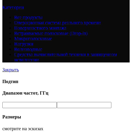
Категории
Все
продукты
Операционная система реального времени
Поверхностного монтажа
Встраиваемые полосковые (Drop-In)
Микрополосковые
Нагрузки
Волноводные
Средства вычислительной техники в защищенном
исполнении
Закрыть
Подтип
Диапазон частот, ГГц
Размеры
смотрите на эскизах