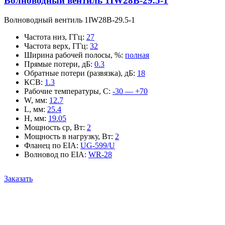
Волноводный вентиль 1IW28B-29.5-1
Волноводный вентиль 1IW28B-29.5-1
Частота низ, ГГц
:
27
Частота верх, ГГц
:
32
Ширина рабочей полосы, %
:
полная
Прямые потери, дБ
:
0.3
Обратные потери (развязка), дБ
:
18
КСВ
:
1.3
Рабочие температуры, С
:
-30 — +70
W, мм
:
12.7
L, мм
:
25.4
H, мм
:
19.05
Мощность ср, Вт
:
2
Мощность в нагрузку, Вт
:
2
Фланец по EIA
:
UG-599/U
Волновод по EIA
:
WR-28
Заказать