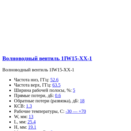
Волноводный вентиль 1IW15-XX-1
Волноводный вентиль 1IW15-XX-1
Частота низ, ГГц
:
52.6
Частота верх, ГГц
:
63.5
Ширина рабочей полосы, %
:
5
Прямые потери, дБ
:
0.6
Обратные потери (развязка), дБ
:
18
КСВ
:
1.3
Рабочие температуры, С
:
-30 — +70
W, мм
:
13
L, мм
:
25.4
H, мм
:
19.1