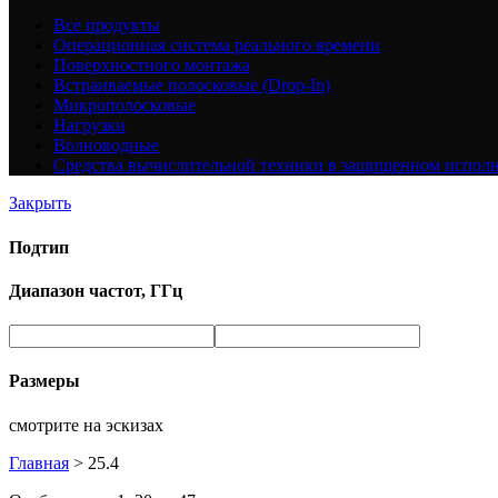
Все
продукты
Операционная система реального времени
Поверхностного монтажа
Встраиваемые полосковые (Drop-In)
Микрополосковые
Нагрузки
Волноводные
Средства вычислительной техники в защищенном испол
Закрыть
Подтип
Диапазон частот, ГГц
Размеры
смотрите на эскизах
Главная
>
25.4