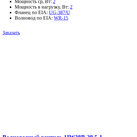
Мощность ср, Вт
:
2
Мощность в нагрузку, Вт
:
2
Фланец по EIA
:
UG-387/U
Волновод по EIA
:
WR-15
Заказать