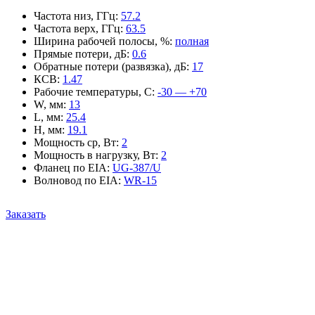
Частота низ, ГГц
:
57.2
Частота верх, ГГц
:
63.5
Ширина рабочей полосы, %
:
полная
Прямые потери, дБ
:
0.6
Обратные потери (развязка), дБ
:
17
КСВ
:
1.47
Рабочие температуры, С
:
-30 — +70
W, мм
:
13
L, мм
:
25.4
H, мм
:
19.1
Мощность ср, Вт
:
2
Мощность в нагрузку, Вт
:
2
Фланец по EIA
:
UG-387/U
Волновод по EIA
:
WR-15
Заказать