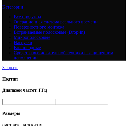
Категории
Все
продукты
Операционная система реального времени
Поверхностного монтажа
Встраиваемые полосковые (Drop-In)
Микрополосковые
Нагрузки
Волноводные
Средства вычислительной техники в защищенном
исполнении
Закрыть
Подтип
Диапазон частот, ГГц
Размеры
смотрите на эскизах