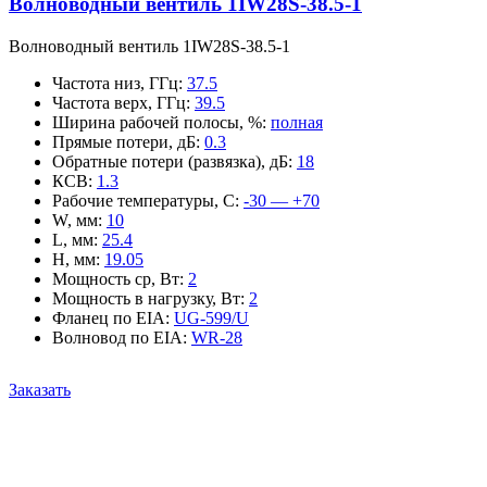
Волноводный вентиль 1IW28S-38.5-1
Волноводный вентиль 1IW28S-38.5-1
Частота низ, ГГц
:
37.5
Частота верх, ГГц
:
39.5
Ширина рабочей полосы, %
:
полная
Прямые потери, дБ
:
0.3
Обратные потери (развязка), дБ
:
18
КСВ
:
1.3
Рабочие температуры, С
:
-30 — +70
W, мм
:
10
L, мм
:
25.4
H, мм
:
19.05
Мощность ср, Вт
:
2
Мощность в нагрузку, Вт
:
2
Фланец по EIA
:
UG-599/U
Волновод по EIA
:
WR-28
Заказать