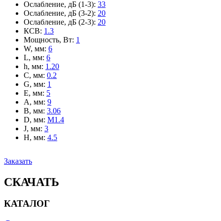
Ослабление, дБ (1-3)
:
33
Ослабление, дБ (3-2)
:
20
Ослабление, дБ (2-3)
:
20
КСВ
:
1.3
Мощность, Вт
:
1
W, мм
:
6
L, мм
:
6
h, мм
:
1.20
C, мм
:
0.2
G, мм
:
1
E, мм
:
5
A, мм
:
9
B, мм
:
3.06
D, мм
:
M1.4
J, мм
:
3
H, мм
:
4.5
Заказать
СКАЧАТЬ
КАТАЛОГ