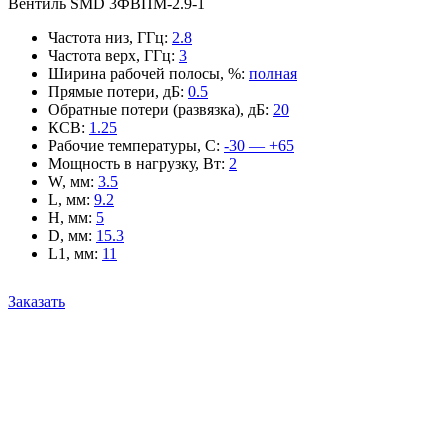
Вентиль SMD 3ФВПМ-2.9-1
Частота низ, ГГц
:
2.8
Частота верх, ГГц
:
3
Ширина рабочей полосы, %
:
полная
Прямые потери, дБ
:
0.5
Обратные потери (развязка), дБ
:
20
КСВ
:
1.25
Рабочие температуры, С
:
-30 — +65
Мощность в нагрузку, Вт
:
2
W, мм
:
3.5
L, мм
:
9.2
H, мм
:
5
D, мм
:
15.3
L1, мм
:
11
Заказать