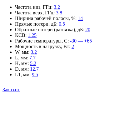
Частота низ, ГГц
:
3.2
Частота верх, ГГц
:
3.8
Ширина рабочей полосы, %
:
14
Прямые потери, дБ
:
0.5
Обратные потери (развязка), дБ
:
20
КСВ
:
1.25
Рабочие температуры, С
:
-30 — +65
Мощность в нагрузку, Вт
:
2
W, мм
:
3.2
L, мм
:
7.7
H, мм
:
5.2
D, мм
:
12.7
L1, мм
:
9.5
Заказать