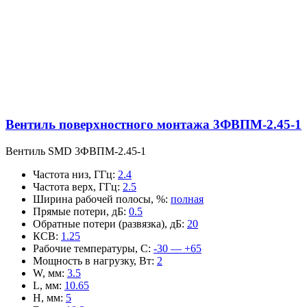
Вентиль поверхностного монтажа 3ФВПМ-2.45-1
Вентиль SMD 3ФВПМ-2.45-1
Частота низ, ГГц
:
2.4
Частота верх, ГГц
:
2.5
Ширина рабочей полосы, %
:
полная
Прямые потери, дБ
:
0.5
Обратные потери (развязка), дБ
:
20
КСВ
:
1.25
Рабочие температуры, С
:
-30 — +65
Мощность в нагрузку, Вт
:
2
W, мм
:
3.5
L, мм
:
10.65
H, мм
:
5