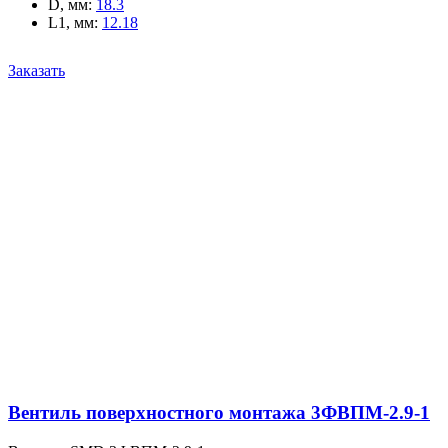
D, мм
:
18.3
L1, мм
:
12.18
Заказать
Вентиль поверхностного монтажа 3ФВПМ-2.9-1