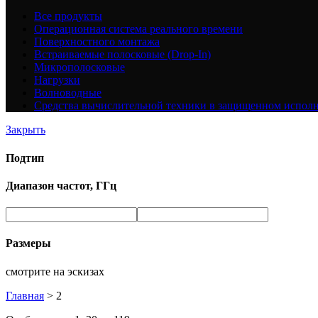
Все
продукты
Операционная система реального времени
Поверхностного монтажа
Встраиваемые полосковые (Drop-In)
Микрополосковые
Нагрузки
Волноводные
Средства вычислительной техники в защищенном испол
Закрыть
Подтип
Диапазон частот, ГГц
Размеры
смотрите на эскизах
Главная
>
2