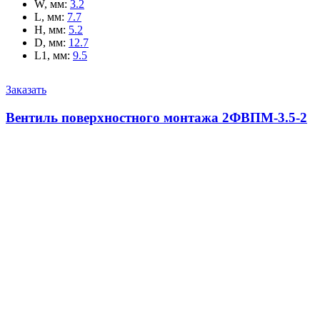
W, мм
:
3.2
L, мм
:
7.7
H, мм
:
5.2
D, мм
:
12.7
L1, мм
:
9.5
Заказать
Вентиль поверхностного монтажа 2ФВПМ-3.5-2