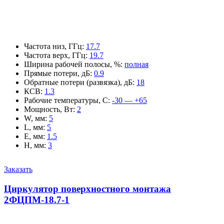
Частота низ, ГГц
:
17.7
Частота верх, ГГц
:
19.7
Ширина рабочей полосы, %
:
полная
Прямые потери, дБ
:
0.9
Обратные потери (развязка), дБ
:
18
КСВ
:
1.3
Рабочие температуры, С
:
-30 — +65
Мощность, Вт
:
2
W, мм
:
5
L, мм
:
5
E, мм
:
1.5
H, мм
:
3
Заказать
Циркулятор поверхностного монтажа
2ФЦПМ-18.7-1