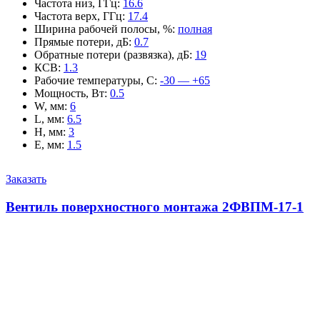
Частота низ, ГГц
:
16.6
Частота верх, ГГц
:
17.4
Ширина рабочей полосы, %
:
полная
Прямые потери, дБ
:
0.7
Обратные потери (развязка), дБ
:
19
КСВ
:
1.3
Рабочие температуры, С
:
-30 — +65
Мощность, Вт
:
0.5
W, мм
:
6
L, мм
:
6.5
H, мм
:
3
E, мм
:
1.5
Заказать
Вентиль поверхностного монтажа 2ФВПМ-17-1