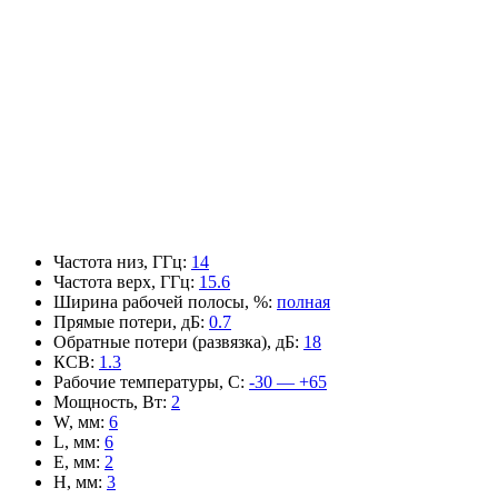
Частота низ, ГГц
:
14
Частота верх, ГГц
:
15.6
Ширина рабочей полосы, %
:
полная
Прямые потери, дБ
:
0.7
Обратные потери (развязка), дБ
:
18
КСВ
:
1.3
Рабочие температуры, С
:
-30 — +65
Мощность, Вт
:
2
W, мм
:
6
L, мм
:
6
E, мм
:
2
H, мм
:
3