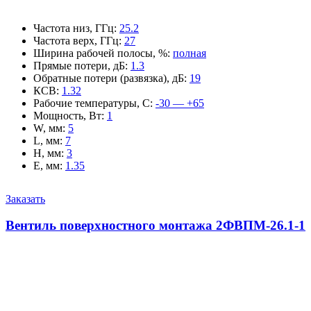
Частота низ, ГГц
:
25.2
Частота верх, ГГц
:
27
Ширина рабочей полосы, %
:
полная
Прямые потери, дБ
:
1.3
Обратные потери (развязка), дБ
:
19
КСВ
:
1.32
Рабочие температуры, С
:
-30 — +65
Мощность, Вт
:
1
W, мм
:
5
L, мм
:
7
H, мм
:
3
E, мм
:
1.35
Заказать
Вентиль поверхностного монтажа 2ФВПМ-26.1-1