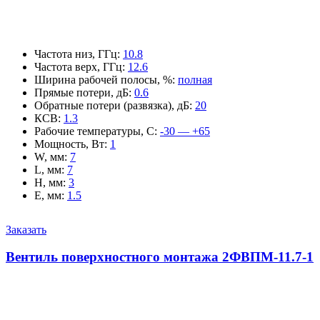
Частота низ, ГГц
:
10.8
Частота верх, ГГц
:
12.6
Ширина рабочей полосы, %
:
полная
Прямые потери, дБ
:
0.6
Обратные потери (развязка), дБ
:
20
КСВ
:
1.3
Рабочие температуры, С
:
-30 — +65
Мощность, Вт
:
1
W, мм
:
7
L, мм
:
7
H, мм
:
3
E, мм
:
1.5
Заказать
Вентиль поверхностного монтажа 2ФВПМ-11.7-1