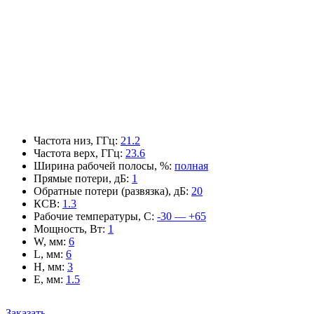
Частота низ, ГГц
:
21.2
Частота верх, ГГц
:
23.6
Ширина рабочей полосы, %
:
полная
Прямые потери, дБ
:
1
Обратные потери (развязка), дБ
:
20
КСВ
:
1.3
Рабочие температуры, С
:
-30 — +65
Мощность, Вт
:
1
W, мм
:
6
L, мм
:
6
H, мм
:
3
E, мм
:
1.5
Заказать