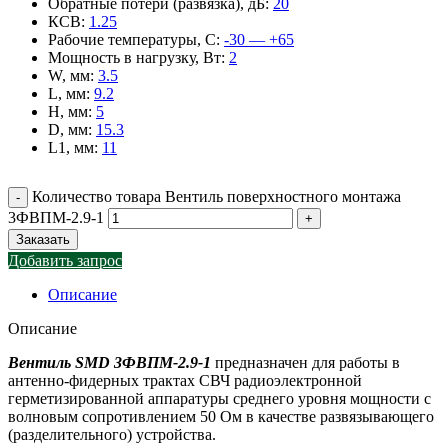
Обратные потери (развязка), дБ
:
20
КСВ
:
1.25
Рабочие температуры, С
:
-30 — +65
Мощность в нагрузку, Вт
:
2
W, мм
:
3.5
L, мм
:
9.2
H, мм
:
5
D, мм
:
15.3
L1, мм
:
11
Количество товара Вентиль поверхностного монтажа
3ФВПМ-2.9-1
Заказать
Добавить запрос
Описание
Описание
Вентиль SMD 3ФВПМ-2.9-1
предназначен для работы в
антенно-фидерных трактах СВЧ радиоэлектронной
герметизированной аппаратуры среднего уровня мощности с
волновым сопротивлением 50 Ом в качестве развязывающего
(разделительного) устройства.