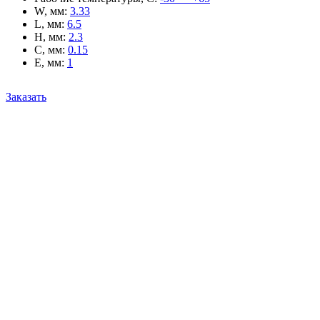
W, мм
:
3.33
L, мм
:
6.5
H, мм
:
2.3
C, мм
:
0.15
E, мм
:
1
Заказать