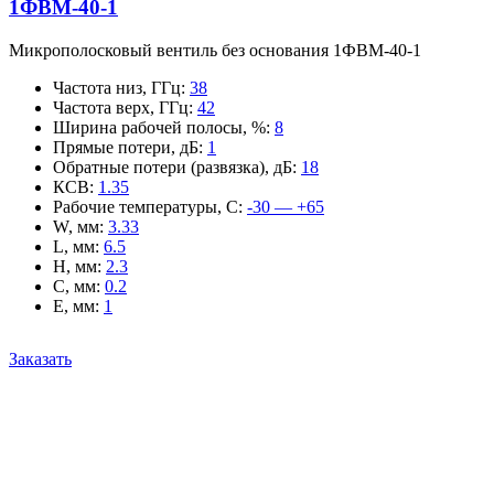
1ФВМ-40-1
Микрополосковый вентиль без основания 1ФВМ-40-1
Частота низ, ГГц
:
38
Частота верх, ГГц
:
42
Ширина рабочей полосы, %
:
8
Прямые потери, дБ
:
1
Обратные потери (развязка), дБ
:
18
КСВ
:
1.35
Рабочие температуры, С
:
-30 — +65
W, мм
:
3.33
L, мм
:
6.5
H, мм
:
2.3
C, мм
:
0.2
E, мм
:
1
Заказать