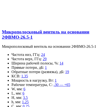
Микрополосковый вентиль на основании
2ФВМO-26.5-1
Микрополосковый вентиль на основании 2ФВМO-26.5-1
Частота низ, ГГц
:
24
Частота верх, ГГц
:
29
Ширина рабочей полосы, %
:
14
Прямые потери, дБ
:
1
Обратные потери (развязка), дБ
:
19
КСВ
:
1.35
Мощность в нагрузку, Вт
:
1
Рабочие температуры, С
:
-30 — +65
W, мм
:
6
L, мм
:
6
H, мм
:
3.5
h, мм
:
1.25
C, мм
:
0.25