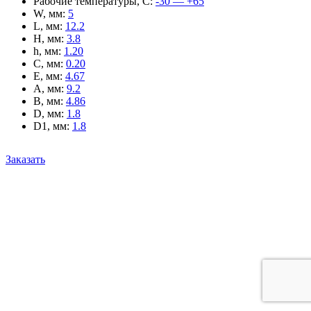
Рабочие температуры, С
:
-30 — +65
W, мм
:
5
L, мм
:
12.2
H, мм
:
3.8
h, мм
:
1.20
C, мм
:
0.20
E, мм
:
4.67
A, мм
:
9.2
B, мм
:
4.86
D, мм
:
1.8
D1, мм
:
1.8
Заказать