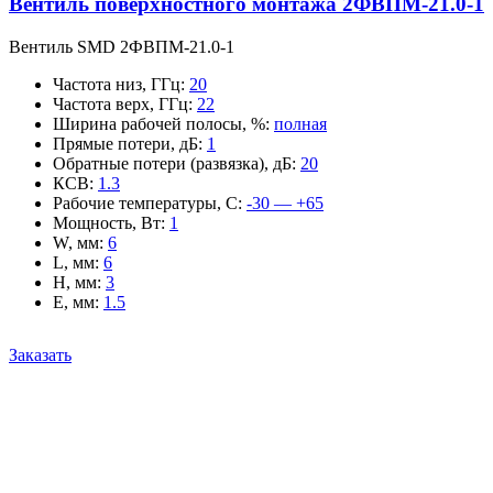
Вентиль поверхностного монтажа 2ФВПМ-21.0-1
Вентиль SMD 2ФВПМ-21.0-1
Частота низ, ГГц
:
20
Частота верх, ГГц
:
22
Ширина рабочей полосы, %
:
полная
Прямые потери, дБ
:
1
Обратные потери (развязка), дБ
:
20
КСВ
:
1.3
Рабочие температуры, С
:
-30 — +65
Мощность, Вт
:
1
W, мм
:
6
L, мм
:
6
H, мм
:
3
E, мм
:
1.5
Заказать