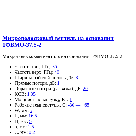
Микрополосковый вентиль на основании
1ФВМO-37.5-2
Микрополосковый вентиль на основании 1ФВМO-37.5-2
Частота низ, ГГц
:
35
Частота верх, ГГц
:
40
Ширина рабочей полосы, %
:
8
Прямые потери, дБ
:
1
Обратные потери (развязка), дБ
:
20
КСВ
:
1.35
Мощность в нагрузку, Вт
:
1
Рабочие температуры, С
:
-30 — +65
W, мм
:
5
L, мм
:
16.5
H, мм
:
5
h, мм
:
1.5
C, мм
:
0.2