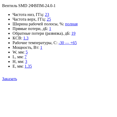
Вентиль SMD 2ФВПМ-24.0-1
Частота низ, ГГц
:
23
Частота верх, ГГц
:
25
Ширина рабочей полосы, %
:
полная
Прямые потери, дБ
:
1
Обратные потери (развязка), дБ
:
19
КСВ
:
1.3
Рабочие температуры, С
:
-30 — +65
Мощность, Вт
:
1
W, мм
:
5
L, мм
:
7
H, мм
:
3
E, мм
:
1.35
Заказать