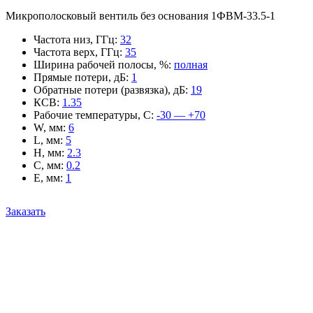
Микрополосковый вентиль без основания 1ФВМ-33.5-1
Частота низ, ГГц
:
32
Частота верх, ГГц
:
35
Ширина рабочей полосы, %
:
полная
Прямые потери, дБ
:
1
Обратные потери (развязка), дБ
:
19
КСВ
:
1.35
Рабочие температуры, С
:
-30 — +70
W, мм
:
6
L, мм
:
5
H, мм
:
2.3
C, мм
:
0.2
E, мм
:
1
Заказать