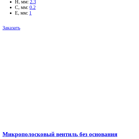
H, мм
:
2.3
C, мм
:
0.2
E, мм
:
1
Заказать
Микрополосковый вентиль без основания