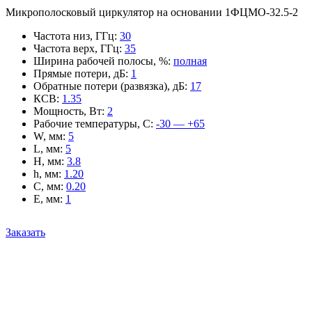
Микрополосковый циркулятор на основании 1ФЦМО-32.5-2
Частота низ, ГГц
:
30
Частота верх, ГГц
:
35
Ширина рабочей полосы, %
:
полная
Прямые потери, дБ
:
1
Обратные потери (развязка), дБ
:
17
КСВ
:
1.35
Мощность, Вт
:
2
Рабочие температуры, С
:
-30 — +65
W, мм
:
5
L, мм
:
5
H, мм
:
3.8
h, мм
:
1.20
C, мм
:
0.20
E, мм
:
1
Заказать