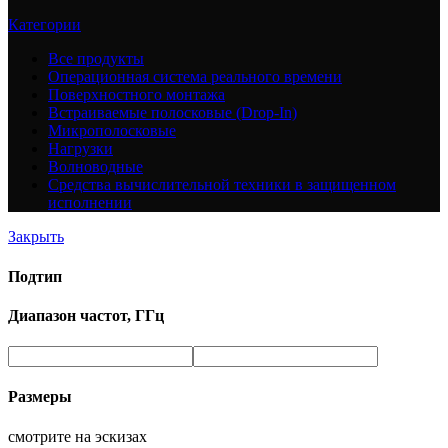
Категории
Все
продукты
Операционная система реального времени
Поверхностного монтажа
Встраиваемые полосковые (Drop-In)
Микрополосковые
Нагрузки
Волноводные
Средства вычислительной техники в защищенном
исполнении
Закрыть
Подтип
Диапазон частот, ГГц
Размеры
смотрите на эскизах