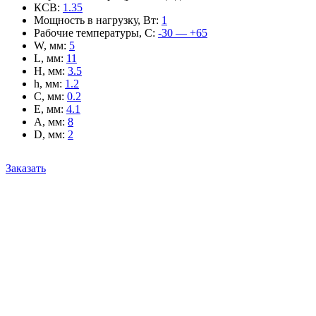
КСВ
:
1.35
Мощность в нагрузку, Вт
:
1
Рабочие температуры, С
:
-30 — +65
W, мм
:
5
L, мм
:
11
H, мм
:
3.5
h, мм
:
1.2
C, мм
:
0.2
E, мм
:
4.1
A, мм
:
8
D, мм
:
2
Заказать