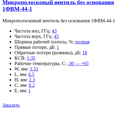
Микрополосковый вентиль без основания
1ФВМ-44-1
Микрополосковый вентиль без основания 1ФВМ-44-1
Частота низ, ГГц
:
43
Частота верх, ГГц
:
45
Ширина рабочей полосы, %
:
полная
Прямые потери, дБ
:
1
Обратные потери (развязка), дБ
:
18
КСВ
:
1.35
Рабочие температуры, С
:
-30 — +65
W, мм
:
3.33
L, мм
:
6.5
H, мм
:
2.3
C, мм
:
0.2
E, мм
:
1
Заказать