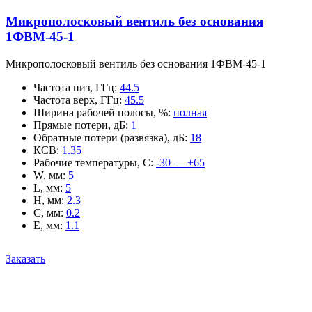
Микрополосковый вентиль без основания
1ФВМ-45-1
Микрополосковый вентиль без основания 1ФВМ-45-1
Частота низ, ГГц
:
44.5
Частота верх, ГГц
:
45.5
Ширина рабочей полосы, %
:
полная
Прямые потери, дБ
:
1
Обратные потери (развязка), дБ
:
18
КСВ
:
1.35
Рабочие температуры, С
:
-30 — +65
W, мм
:
5
L, мм
:
5
H, мм
:
2.3
C, мм
:
0.2
E, мм
:
1.1
Заказать