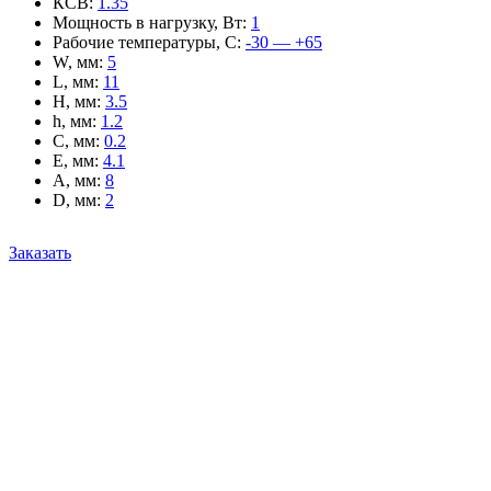
КСВ
:
1.35
Мощность в нагрузку, Вт
:
1
Рабочие температуры, С
:
-30 — +65
W, мм
:
5
L, мм
:
11
H, мм
:
3.5
h, мм
:
1.2
C, мм
:
0.2
E, мм
:
4.1
A, мм
:
8
D, мм
:
2
Заказать