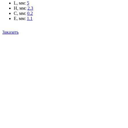
L, мм
:
5
H, мм
:
2.3
C, мм
:
0.2
E, мм
:
1.1
Заказать