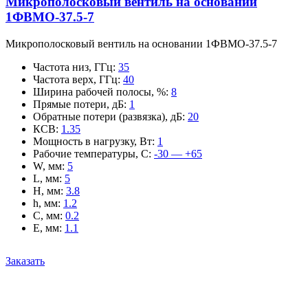
Микрополосковый вентиль на основании
1ФВМO-37.5-7
Микрополосковый вентиль на основании 1ФВМO-37.5-7
Частота низ, ГГц
:
35
Частота верх, ГГц
:
40
Ширина рабочей полосы, %
:
8
Прямые потери, дБ
:
1
Обратные потери (развязка), дБ
:
20
КСВ
:
1.35
Мощность в нагрузку, Вт
:
1
Рабочие температуры, С
:
-30 — +65
W, мм
:
5
L, мм
:
5
H, мм
:
3.8
h, мм
:
1.2
C, мм
:
0.2
E, мм
:
1.1
Заказать