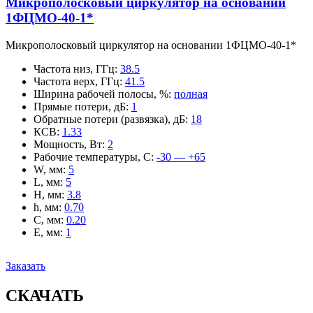
Микрополосковый циркулятор на основании
1ФЦМО-40-1*
Микрополосковый циркулятор на основании 1ФЦМО-40-1*
Частота низ, ГГц
:
38.5
Частота верх, ГГц
:
41.5
Ширина рабочей полосы, %
:
полная
Прямые потери, дБ
:
1
Обратные потери (развязка), дБ
:
18
КСВ
:
1.33
Мощность, Вт
:
2
Рабочие температуры, С
:
-30 — +65
W, мм
:
5
L, мм
:
5
H, мм
:
3.8
h, мм
:
0.70
C, мм
:
0.20
E, мм
:
1
Заказать
СКАЧАТЬ