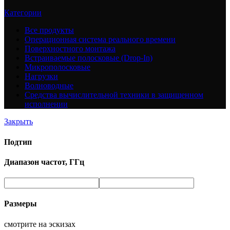
Категории
Все
продукты
Операционная система реального времени
Поверхностного монтажа
Встраиваемые полосковые (Drop-In)
Микрополосковые
Нагрузки
Волноводные
Средства вычислительной техники в защищенном
исполнении
Закрыть
Подтип
Диапазон частот, ГГц
Размеры
смотрите на эскизах