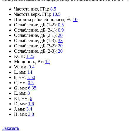
Частота низ, ГГц
:
8.5
Частота верх, ГГц
:
10.5
Ширина рабочей полосы, %
:
10
Ослабление, дБ (1-2)
:
0.5
Ослабление, дБ (3-1)
:
0.9
Ослабление, дБ (2-1)
:
20
Ослабление, дБ (1-3)
:
33
Ослабление, дБ (3-2)
:
20
Ослабление, дБ (2-3)
:
20
КСВ
:
1.25
Мощность, Вт
:
12
W, мм
:
9.4
L, мм
:
14
h, мм
:
1.50
C, мм
:
0.5
G, мм
:
6.35
E, мм
:
3
E1, мм
:
6
D, мм
:
1.6
J, мм
:
3.4
H, мм
:
3.8
Заказать