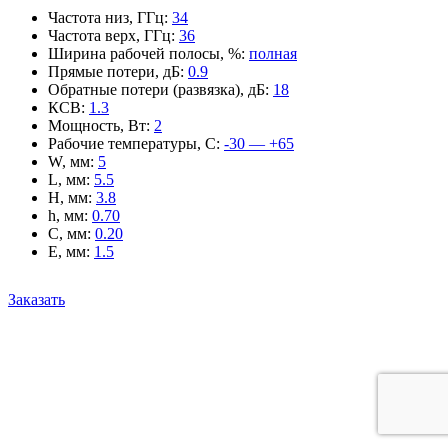
Частота низ, ГГц
:
34
Частота верх, ГГц
:
36
Ширина рабочей полосы, %
:
полная
Прямые потери, дБ
:
0.9
Обратные потери (развязка), дБ
:
18
КСВ
:
1.3
Мощность, Вт
:
2
Рабочие температуры, С
:
-30 — +65
W, мм
:
5
L, мм
:
5.5
H, мм
:
3.8
h, мм
:
0.70
C, мм
:
0.20
E, мм
:
1.5
Заказать