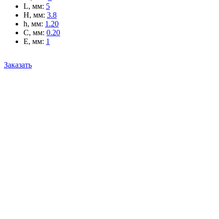
L, мм
:
5
H, мм
:
3.8
h, мм
:
1.20
C, мм
:
0.20
E, мм
:
1
Заказать