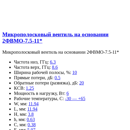
Микрополосковый вентиль на основании
2ФВМO-7.5-11*
Микрополосковый вентиль на основании 2ФВМO-7.5-11*
Частота низ, ГГц
:
6.3
Частота верх, ГГц
:
8.6
Ширина рабочей полосы, %
:
10
Прямые потери, дБ
:
0.5
Обратные потери (развязка), дБ
:
20
КСВ
:
1.25
Мощность в нагрузку, Вт
:
6
Рабочие температуры, С
:
-30 — +65
W, мм
:
11.94
L, мм
:
11.94
H, мм
:
3.8
h, мм
:
0.63
C, мм
:
0.38
E, мм
:
5.97