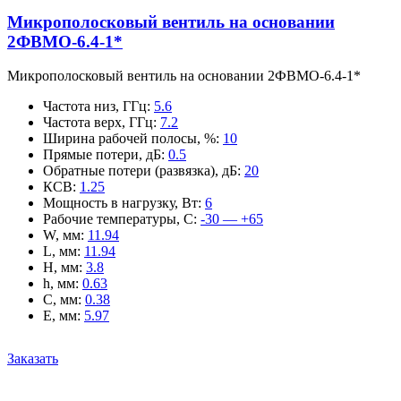
Микрополосковый вентиль на основании
2ФВМO-6.4-1*
Микрополосковый вентиль на основании 2ФВМO-6.4-1*
Частота низ, ГГц
:
5.6
Частота верх, ГГц
:
7.2
Ширина рабочей полосы, %
:
10
Прямые потери, дБ
:
0.5
Обратные потери (развязка), дБ
:
20
КСВ
:
1.25
Мощность в нагрузку, Вт
:
6
Рабочие температуры, С
:
-30 — +65
W, мм
:
11.94
L, мм
:
11.94
H, мм
:
3.8
h, мм
:
0.63
C, мм
:
0.38
E, мм
:
5.97
Заказать