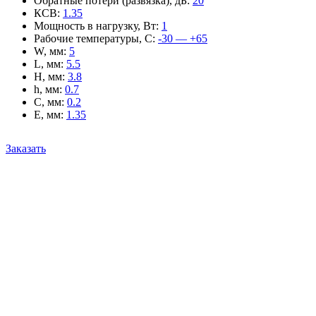
Обратные потери (развязка), дБ
:
20
КСВ
:
1.35
Мощность в нагрузку, Вт
:
1
Рабочие температуры, С
:
-30 — +65
W, мм
:
5
L, мм
:
5.5
H, мм
:
3.8
h, мм
:
0.7
C, мм
:
0.2
E, мм
:
1.35
Заказать