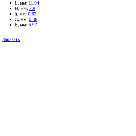
L, мм
:
11.94
H, мм
:
3.8
h, мм
:
0.63
C, мм
:
0.38
E, мм
:
5.97
Заказать