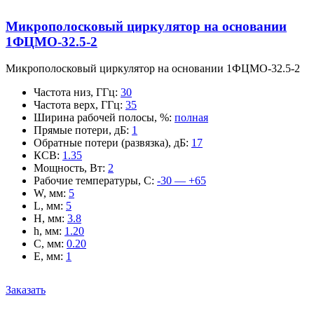
Микрополосковый циркулятор на основании
1ФЦМО-32.5-2
Микрополосковый циркулятор на основании 1ФЦМО-32.5-2
Частота низ, ГГц
:
30
Частота верх, ГГц
:
35
Ширина рабочей полосы, %
:
полная
Прямые потери, дБ
:
1
Обратные потери (развязка), дБ
:
17
КСВ
:
1.35
Мощность, Вт
:
2
Рабочие температуры, С
:
-30 — +65
W, мм
:
5
L, мм
:
5
H, мм
:
3.8
h, мм
:
1.20
C, мм
:
0.20
E, мм
:
1
Заказать