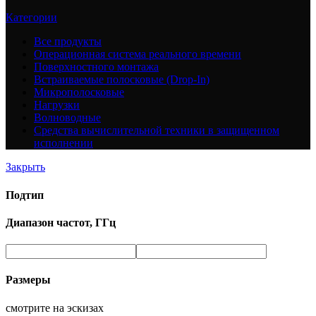
Категории
Все
продукты
Операционная система реального времени
Поверхностного монтажа
Встраиваемые полосковые (Drop-In)
Микрополосковые
Нагрузки
Волноводные
Средства вычислительной техники в защищенном
исполнении
Закрыть
Подтип
Диапазон частот, ГГц
Размеры
смотрите на эскизах