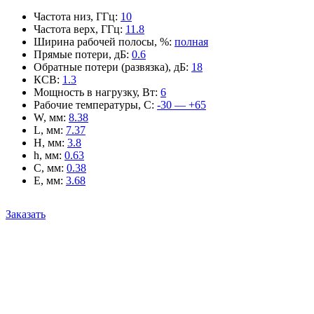
Частота низ, ГГц
:
10
Частота верх, ГГц
:
11.8
Ширина рабочей полосы, %
:
полная
Прямые потери, дБ
:
0.6
Обратные потери (развязка), дБ
:
18
КСВ
:
1.3
Мощность в нагрузку, Вт
:
6
Рабочие температуры, С
:
-30 — +65
W, мм
:
8.38
L, мм
:
7.37
H, мм
:
3.8
h, мм
:
0.63
C, мм
:
0.38
E, мм
:
3.68
Заказать