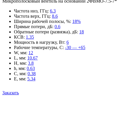
Микрополосковый вентиль на основании 2ФВМO-7.5-7*
Частота низ, ГГц
:
6.3
Частота верх, ГГц
:
8.6
Ширина рабочей полосы, %
:
18%
Прямые потери, дБ
:
0.6
Обратные потери (развязка), дБ
:
18
КСВ
:
1.35
Мощность в нагрузку, Вт
:
6
Рабочие температуры, С
:
-30 — +65
W, мм
:
12
L, мм
:
10.67
H, мм
:
3.8
h, мм
:
0.63
C, мм
:
0.38
E, мм
:
5.34
Заказать