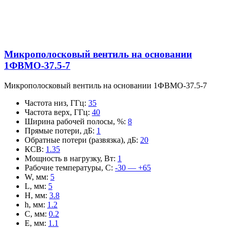
Микрополосковый вентиль на основании
1ФВМO-37.5-7
Микрополосковый вентиль на основании 1ФВМO-37.5-7
Частота низ, ГГц
:
35
Частота верх, ГГц
:
40
Ширина рабочей полосы, %
:
8
Прямые потери, дБ
:
1
Обратные потери (развязка), дБ
:
20
КСВ
:
1.35
Мощность в нагрузку, Вт
:
1
Рабочие температуры, С
:
-30 — +65
W, мм
:
5
L, мм
:
5
H, мм
:
3.8
h, мм
:
1.2
C, мм
:
0.2
E, мм
:
1.1