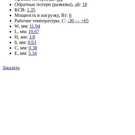
Обратные потери (развязка), дБ
:
18
КСВ
:
1.35
Мощность в нагрузку, Вт
:
6
Рабочие температуры, С
:
-30 — +65
W, мм
:
11.94
L, мм
:
10.67
H, мм
:
3.8
h, мм
:
0.63
C, мм
:
0.38
E, мм
:
5.34
Заказать