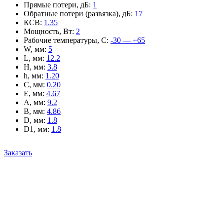
Прямые потери, дБ
:
1
Обратные потери (развязка), дБ
:
17
КСВ
:
1.35
Мощность, Вт
:
2
Рабочие температуры, С
:
-30 — +65
W, мм
:
5
L, мм
:
12.2
H, мм
:
3.8
h, мм
:
1.20
C, мм
:
0.20
E, мм
:
4.67
A, мм
:
9.2
B, мм
:
4.86
D, мм
:
1.8
D1, мм
:
1.8
Заказать