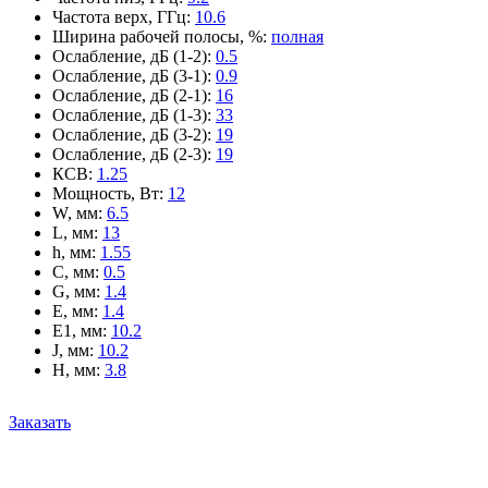
Частота верх, ГГц
:
10.6
Ширина рабочей полосы, %
:
полная
Ослабление, дБ (1-2)
:
0.5
Ослабление, дБ (3-1)
:
0.9
Ослабление, дБ (2-1)
:
16
Ослабление, дБ (1-3)
:
33
Ослабление, дБ (3-2)
:
19
Ослабление, дБ (2-3)
:
19
КСВ
:
1.25
Мощность, Вт
:
12
W, мм
:
6.5
L, мм
:
13
h, мм
:
1.55
C, мм
:
0.5
G, мм
:
1.4
E, мм
:
1.4
E1, мм
:
10.2
J, мм
:
10.2
H, мм
:
3.8
Заказать