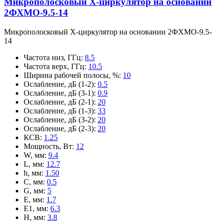
Микрополосковый X-циркулятор на основании
2ФХМО-9.5-14
Микрополосковый X-циркулятор на основании 2ФХМО-9.5-
14
Частота низ, ГГц
:
8.5
Частота верх, ГГц
:
10.5
Ширина рабочей полосы, %
:
10
Ослабление, дБ (1-2)
:
0.5
Ослабление, дБ (3-1)
:
0.9
Ослабление, дБ (2-1)
:
20
Ослабление, дБ (1-3)
:
33
Ослабление, дБ (3-2)
:
20
Ослабление, дБ (2-3)
:
20
КСВ
:
1.25
Мощность, Вт
:
12
W, мм
:
9.4
L, мм
:
12.7
h, мм
:
1.50
C, мм
:
0.5
G, мм
:
5
E, мм
:
1.7
E1, мм
:
6.3
H, мм
:
3.8