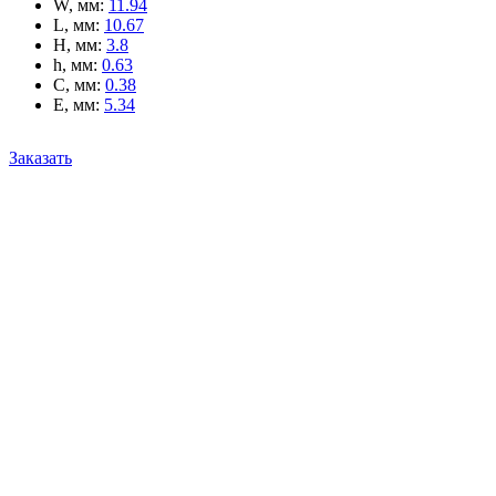
W, мм
:
11.94
L, мм
:
10.67
H, мм
:
3.8
h, мм
:
0.63
C, мм
:
0.38
E, мм
:
5.34
Заказать