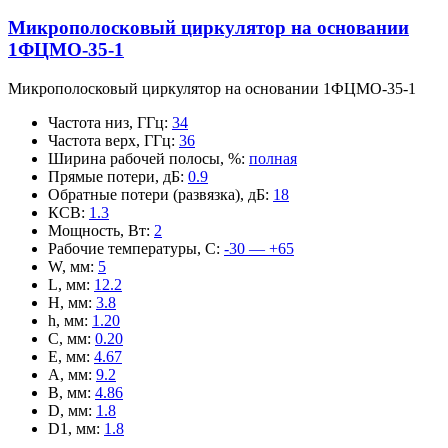
Микрополосковый циркулятор на основании
1ФЦМО-35-1
Микрополосковый циркулятор на основании 1ФЦМО-35-1
Частота низ, ГГц
:
34
Частота верх, ГГц
:
36
Ширина рабочей полосы, %
:
полная
Прямые потери, дБ
:
0.9
Обратные потери (развязка), дБ
:
18
КСВ
:
1.3
Мощность, Вт
:
2
Рабочие температуры, С
:
-30 — +65
W, мм
:
5
L, мм
:
12.2
H, мм
:
3.8
h, мм
:
1.20
C, мм
:
0.20
E, мм
:
4.67
A, мм
:
9.2
B, мм
:
4.86
D, мм
:
1.8
D1, мм
:
1.8