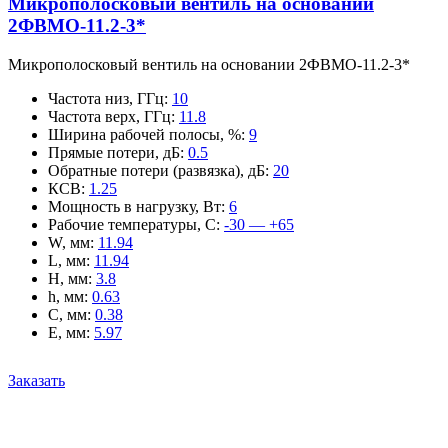
Микрополосковый вентиль на основании
2ФВМO-11.2-3*
Микрополосковый вентиль на основании 2ФВМO-11.2-3*
Частота низ, ГГц
:
10
Частота верх, ГГц
:
11.8
Ширина рабочей полосы, %
:
9
Прямые потери, дБ
:
0.5
Обратные потери (развязка), дБ
:
20
КСВ
:
1.25
Мощность в нагрузку, Вт
:
6
Рабочие температуры, С
:
-30 — +65
W, мм
:
11.94
L, мм
:
11.94
H, мм
:
3.8
h, мм
:
0.63
C, мм
:
0.38
E, мм
:
5.97
Заказать