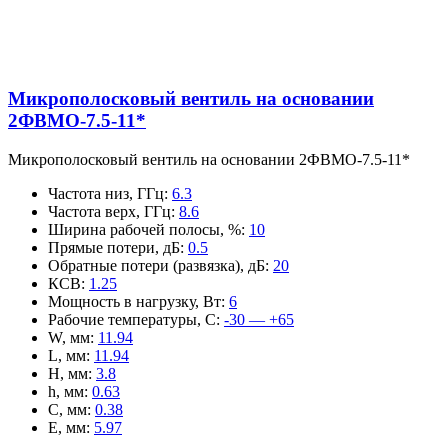
Микрополосковый вентиль на основании
2ФВМO-7.5-11*
Микрополосковый вентиль на основании 2ФВМO-7.5-11*
Частота низ, ГГц
:
6.3
Частота верх, ГГц
:
8.6
Ширина рабочей полосы, %
:
10
Прямые потери, дБ
:
0.5
Обратные потери (развязка), дБ
:
20
КСВ
:
1.25
Мощность в нагрузку, Вт
:
6
Рабочие температуры, С
:
-30 — +65
W, мм
:
11.94
L, мм
:
11.94
H, мм
:
3.8
h, мм
:
0.63
C, мм
:
0.38
E, мм
:
5.97