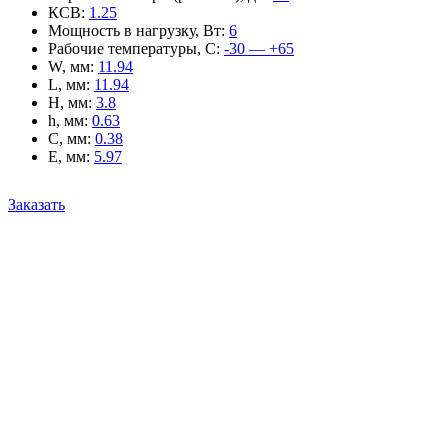
КСВ
:
1.25
Мощность в нагрузку, Вт
:
6
Рабочие температуры, С
:
-30 — +65
W, мм
:
11.94
L, мм
:
11.94
H, мм
:
3.8
h, мм
:
0.63
C, мм
:
0.38
E, мм
:
5.97
Заказать