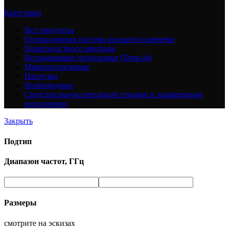
Категории
Все
продукты
Операционная система реального времени
Поверхностного монтажа
Встраиваемые полосковые (Drop-In)
Микрополосковые
Нагрузки
Волноводные
Средства вычислительной техники в защищенном
исполнении
Закрыть
Подтип
Диапазон частот, ГГц
Размеры
смотрите на эскизах