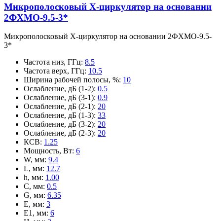
Микрополосковый X-циркулятор на основании
2ФХМО-9.5-3*
Микрополосковый X-циркулятор на основании 2ФХМО-9.5-
3*
Частота низ, ГГц
:
8.5
Частота верх, ГГц
:
10.5
Ширина рабочей полосы, %
:
10
Ослабление, дБ (1-2)
:
0.5
Ослабление, дБ (3-1)
:
0.9
Ослабление, дБ (2-1)
:
20
Ослабление, дБ (1-3)
:
33
Ослабление, дБ (3-2)
:
20
Ослабление, дБ (2-3)
:
20
КСВ
:
1.25
Мощность, Вт
:
6
W, мм
:
9.4
L, мм
:
12.7
h, мм
:
1.00
C, мм
:
0.5
G, мм
:
6.35
E, мм
:
3
E1, мм
:
6