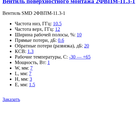
Вентиль поверхностного монтажа 2ФВПМ-11.3-1
Вентиль SMD 2ФВПМ-11.3-1
Частота низ, ГГц
:
10.5
Частота верх, ГГц
:
12
Ширина рабочей полосы, %
:
10
Прямые потери, дБ
:
0.6
Обратные потери (развязка), дБ
:
20
КСВ
:
1.3
Рабочие температуры, С
:
-30 — +65
Мощность, Вт
:
1
W, мм
:
7
L, мм
:
7
H, мм
:
3
E, мм
:
1.5
Заказать