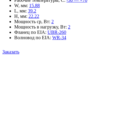
Рабочие температуры, С
:
-30 — +70
W, мм
:
15.88
L, мм
:
39.2
H, мм
:
22.22
Мощность ср, Вт
:
2
Мощность в нагрузку, Вт
:
2
Фланец по EIA
:
UBR-260
Волновод по EIA
:
WR-34
Заказать