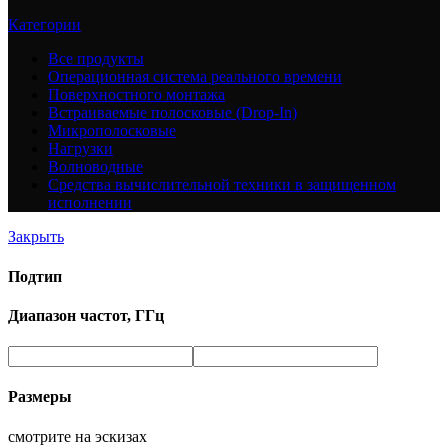
Категории
Все
продукты
Операционная система реального времени
Поверхностного монтажа
Встраиваемые полосковые (Drop-In)
Микрополосковые
Нагрузки
Волноводные
Средства вычислительной техники в защищенном
исполнении
Закрыть
Подтип
Диапазон частот, ГГц
Размеры
смотрите на эскизах