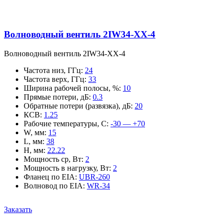
Волноводный вентиль 2IW34-XX-4
Волноводный вентиль 2IW34-XX-4
Частота низ, ГГц
:
24
Частота верх, ГГц
:
33
Ширина рабочей полосы, %
:
10
Прямые потери, дБ
:
0.3
Обратные потери (развязка), дБ
:
20
КСВ
:
1.25
Рабочие температуры, С
:
-30 — +70
W, мм
:
15
L, мм
:
38
H, мм
:
22.22
Мощность ср, Вт
:
2
Мощность в нагрузку, Вт
:
2
Фланец по EIA
:
UBR-260
Волновод по EIA
:
WR-34
Заказать