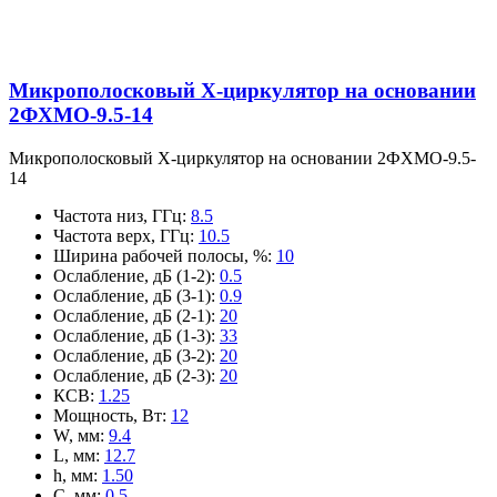
Микрополосковый X-циркулятор на основании
2ФХМО-9.5-14
Микрополосковый X-циркулятор на основании 2ФХМО-9.5-
14
Частота низ, ГГц
:
8.5
Частота верх, ГГц
:
10.5
Ширина рабочей полосы, %
:
10
Ослабление, дБ (1-2)
:
0.5
Ослабление, дБ (3-1)
:
0.9
Ослабление, дБ (2-1)
:
20
Ослабление, дБ (1-3)
:
33
Ослабление, дБ (3-2)
:
20
Ослабление, дБ (2-3)
:
20
КСВ
:
1.25
Мощность, Вт
:
12
W, мм
:
9.4
L, мм
:
12.7
h, мм
:
1.50
C, мм
:
0.5