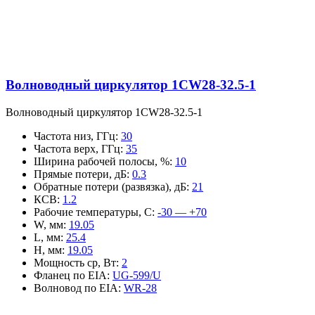
Волноводный циркулятор 1CW28-32.5-1
Волноводный циркулятор 1CW28-32.5-1
Частота низ, ГГц
:
30
Частота верх, ГГц
:
35
Ширина рабочей полосы, %
:
10
Прямые потери, дБ
:
0.3
Обратные потери (развязка), дБ
:
21
КСВ
:
1.2
Рабочие температуры, С
:
-30 — +70
W, мм
:
19.05
L, мм
:
25.4
H, мм
:
19.05
Мощность ср, Вт
:
2
Фланец по EIA
:
UG-599/U
Волновод по EIA
:
WR-28