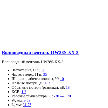
Волноводный вентиль 1IW28S-XX-3
Волноводный вентиль 1IW28S-XX-3
Частота низ, ГГц
:
30
Частота верх, ГГц
:
35
Ширина рабочей полосы, %
:
10
Прямые потери, дБ
:
0.3
Обратные потери (развязка), дБ
:
18
КСВ
:
1.3
Рабочие температуры, С
:
-30 — +70
W, мм
:
9.53
L, мм
:
31.75