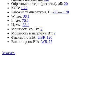
Обратные потери (развязка), дБ
:
20
КСВ
:
1.22
Рабочие температуры, С
:
-30 — +70
W, мм
:
38.1
L, мм
:
76.2
H, мм
:
38.1
Мощность ср, Вт
:
2
Мощность в нагрузку, Вт
:
2
Фланец по EIA
:
UBR-120
Волновод по EIA
:
WR-75
Заказать