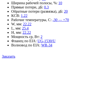
Ширина рабочей полосы, %
:
10
Прямые потери, дБ
:
0.3
Обратные потери (развязка), дБ
:
20
КСВ
:
1.22
Рабочие температуры, С
:
-30 — +70
W, мм
:
22.22
L, мм
:
25.4
H, мм
:
22.22
Мощность ср, Вт
:
2
Фланец по EIA
:
UG-1530/U
Волновод по EIA
:
WR-34
Заказать