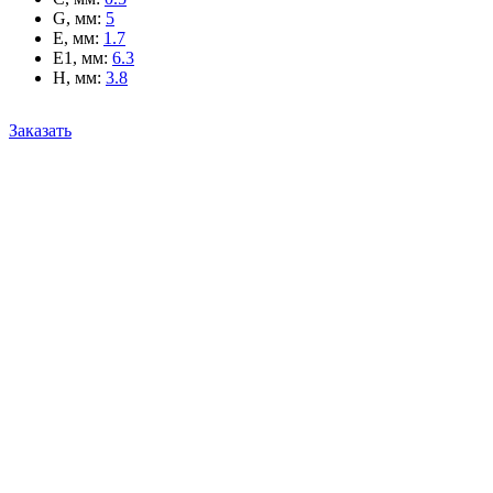
G, мм
:
5
E, мм
:
1.7
E1, мм
:
6.3
H, мм
:
3.8
Заказать