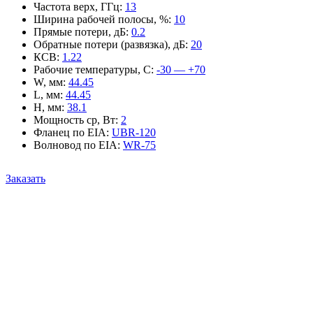
Частота верх, ГГц
:
13
Ширина рабочей полосы, %
:
10
Прямые потери, дБ
:
0.2
Обратные потери (развязка), дБ
:
20
КСВ
:
1.22
Рабочие температуры, С
:
-30 — +70
W, мм
:
44.45
L, мм
:
44.45
H, мм
:
38.1
Мощность ср, Вт
:
2
Фланец по EIA
:
UBR-120
Волновод по EIA
:
WR-75
Заказать