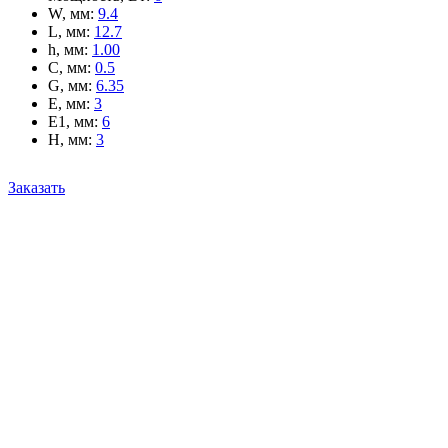
W, мм
:
9.4
L, мм
:
12.7
h, мм
:
1.00
C, мм
:
0.5
G, мм
:
6.35
E, мм
:
3
E1, мм
:
6
H, мм
:
3
Заказать