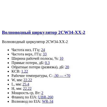
Волноводный циркулятор 2CW34-XX-2
Волноводный циркулятор 2CW34-XX-2
Частота низ, ГГц
:
24
Частота верх, ГГц
:
33
Ширина рабочей полосы, %
:
10
Прямые потери, дБ
:
0.3
Обратные потери (развязка), дБ
:
20
КСВ
:
1.22
Рабочие температуры, С
:
-30 — +70
W, мм
:
22.22
L, мм
:
25.4
H, мм
:
22.22
Мощность ср, Вт
:
2
Фланец по EIA
:
UBR-260
Волновод по EIA
:
WR-34