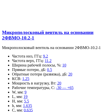
Микрополосковый вентиль на основании
2ФВМO-10.2-1
Микрополосковый вентиль на основании 2ФВМO-10.2-1
Частота низ, ГГц
:
9.2
Частота верх, ГГц
:
11.2
Ширина рабочей полосы, %
:
10
Прямые потери, дБ
:
0.5
Обратные потери (развязка), дБ
:
20
КСВ
:
1.25
Мощность в нагрузку, Вт
:
20
Рабочие температуры, С
:
-30 — +65
W, мм
:
9
L, мм
:
19
H, мм
:
5.5
h, мм
:
1.635
C, мм
:
0.635