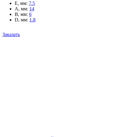
E, мм
:
7.5
A, мм
:
14
B, мм
:
6
D, мм
:
1.8
Заказать