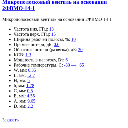
Микрополосковый вентиль на основании
2ФВМO-14-1
Микрополосковый вентиль на основании 2ФВМO-14-1
Частота низ, ГГц
:
13
Частота верх, ГГц
:
15
Ширина рабочей полосы, %
:
10
Прямые потери, дБ
:
0.6
Обратные потери (развязка), дБ
:
20
КСВ
:
1.3
Мощность в нагрузку, Вт
:
6
Рабочие температуры, С
:
-30 — +65
W, мм
:
6.35
L, мм
:
12.7
H, мм
:
5
h, мм
:
1.78
C, мм
:
0.5
E, мм
:
4.55
A, мм
:
9.65
D, мм
:
2.2
Заказать