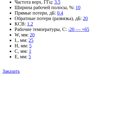
Частота верх, ГГц
:
3.5
Ширина рабочей полосы, %
:
10
Прямые потери, дБ
:
0.4
Обратные потери (развязка), дБ
:
20
КСВ
:
1.2
Рабочие температуры, С
:
-20 — +65
W, мм
:
20
L, мм
:
25
H, мм
:
5
C, мм
:
1
E, мм
:
5
Заказать