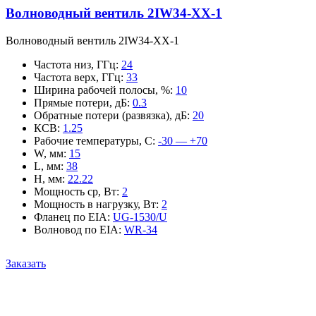
Волноводный вентиль 2IW34-XX-1
Волноводный вентиль 2IW34-XX-1
Частота низ, ГГц
:
24
Частота верх, ГГц
:
33
Ширина рабочей полосы, %
:
10
Прямые потери, дБ
:
0.3
Обратные потери (развязка), дБ
:
20
КСВ
:
1.25
Рабочие температуры, С
:
-30 — +70
W, мм
:
15
L, мм
:
38
H, мм
:
22.22
Мощность ср, Вт
:
2
Мощность в нагрузку, Вт
:
2
Фланец по EIA
:
UG-1530/U
Волновод по EIA
:
WR-34
Заказать