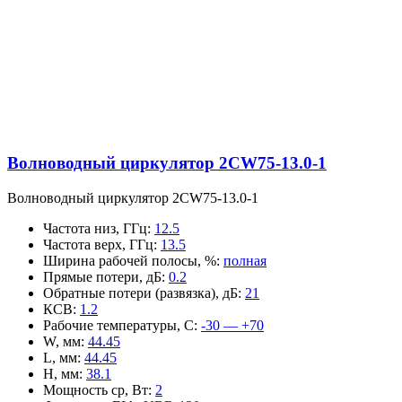
Волноводный циркулятор 2CW75-13.0-1
Волноводный циркулятор 2CW75-13.0-1
Частота низ, ГГц
:
12.5
Частота верх, ГГц
:
13.5
Ширина рабочей полосы, %
:
полная
Прямые потери, дБ
:
0.2
Обратные потери (развязка), дБ
:
21
КСВ
:
1.2
Рабочие температуры, С
:
-30 — +70
W, мм
:
44.45
L, мм
:
44.45
H, мм
:
38.1
Мощность ср, Вт
:
2