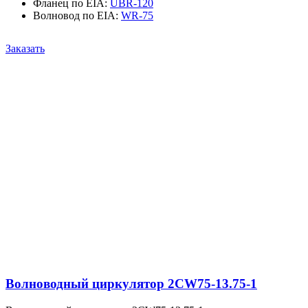
Фланец по EIA
:
UBR-120
Волновод по EIA
:
WR-75
Заказать
Волноводный циркулятор 2CW75-13.75-1