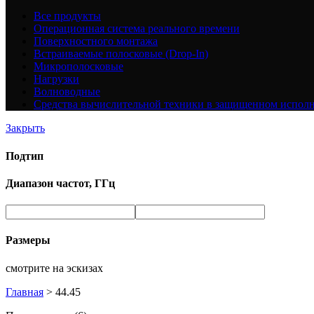
Все
продукты
Операционная система реального времени
Поверхностного монтажа
Встраиваемые полосковые (Drop-In)
Микрополосковые
Нагрузки
Волноводные
Средства вычислительной техники в защищенном испол
Закрыть
Подтип
Диапазон частот, ГГц
Размеры
смотрите на эскизах
Главная
>
44.45