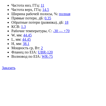
Частота низ, ГГц
:
11
Частота верх, ГГц
:
14.5
Ширина рабочей полосы, %
:
полная
Прямые потери, дБ
:
0.35
Обратные потери (развязка), дБ
:
18
КСВ
:
1.3
Рабочие температуры, С
:
-30 — +70
W, мм
:
44.45
L, мм
:
44.45
H, мм
:
38.1
Мощность ср, Вт
:
2
Фланец по EIA
:
UBR-120
Волновод по EIA
:
WR-75
Заказать