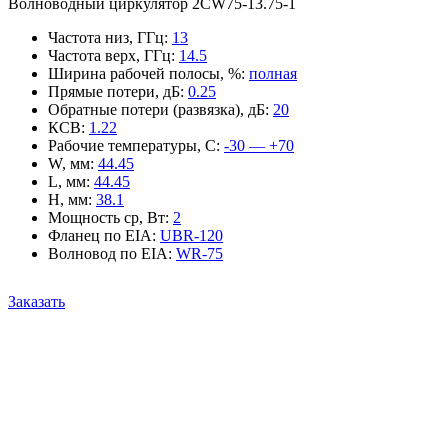
Волноводный циркулятор 2CW75-13.75-1
Частота низ, ГГц
:
13
Частота верх, ГГц
:
14.5
Ширина рабочей полосы, %
:
полная
Прямые потери, дБ
:
0.25
Обратные потери (развязка), дБ
:
20
КСВ
:
1.22
Рабочие температуры, С
:
-30 — +70
W, мм
:
44.45
L, мм
:
44.45
H, мм
:
38.1
Мощность ср, Вт
:
2
Фланец по EIA
:
UBR-120
Волновод по EIA
:
WR-75
Заказать