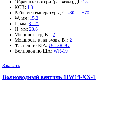
Обратные потери (развязка), дБ
:
18
КСВ
:
1.3
Рабочие температуры, С
:
-30 — +70
W, мм
:
15.2
L, мм
:
31.75
H, мм
:
28.6
Мощность ср, Вт
:
2
Мощность в нагрузку, Вт
:
2
Фланец по EIA
:
UG-385/U
Волновод по EIA
:
WR-19
Заказать
Волноводный вентиль 1IW19-XX-1