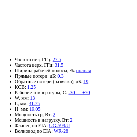
Частота низ, ГГц
:
27.5
Частота верх, ГГц
:
31.5
Ширина рабочей полосы, %
:
полная
Прямые потери, дБ
:
0.3
Обратные потери (развязка), дБ
:
19
КСВ
:
1.25
Рабочие температуры, С
:
-30 — +70
W, мм
:
13
L, мм
:
31.75
H, мм
:
19.05
Мощность ср, Вт
:
2
Мощность в нагрузку, Вт
:
2
Фланец по EIA
:
UG-599/U
Волновод по EIA
:
WR-28