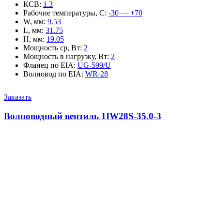
КСВ
:
1.3
Рабочие температуры, С
:
-30 — +70
W, мм
:
9.53
L, мм
:
31.75
H, мм
:
19.05
Мощность ср, Вт
:
2
Мощность в нагрузку, Вт
:
2
Фланец по EIA
:
UG-599/U
Волновод по EIA
:
WR-28
Заказать
Волноводный вентиль 1IW28S-35.0-3