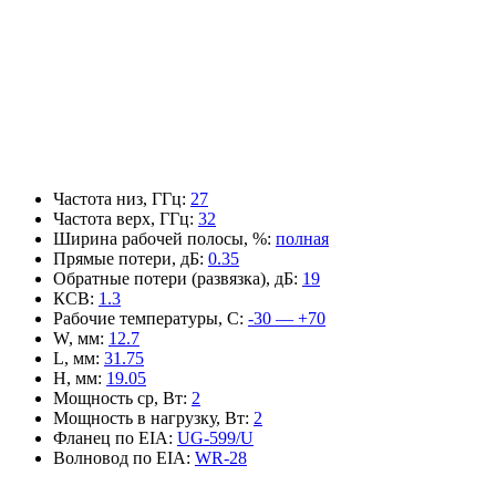
Частота низ, ГГц
:
27
Частота верх, ГГц
:
32
Ширина рабочей полосы, %
:
полная
Прямые потери, дБ
:
0.35
Обратные потери (развязка), дБ
:
19
КСВ
:
1.3
Рабочие температуры, С
:
-30 — +70
W, мм
:
12.7
L, мм
:
31.75
H, мм
:
19.05
Мощность ср, Вт
:
2
Мощность в нагрузку, Вт
:
2
Фланец по EIA
:
UG-599/U
Волновод по EIA
:
WR-28