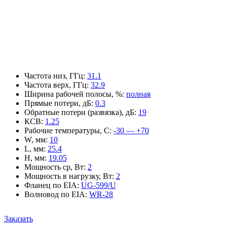
Частота низ, ГГц
:
31.1
Частота верх, ГГц
:
32.9
Ширина рабочей полосы, %
:
полная
Прямые потери, дБ
:
0.3
Обратные потери (развязка), дБ
:
19
КСВ
:
1.25
Рабочие температуры, С
:
-30 — +70
W, мм
:
10
L, мм
:
25.4
H, мм
:
19.05
Мощность ср, Вт
:
2
Мощность в нагрузку, Вт
:
2
Фланец по EIA
:
UG-599/U
Волновод по EIA
:
WR-28
Заказать