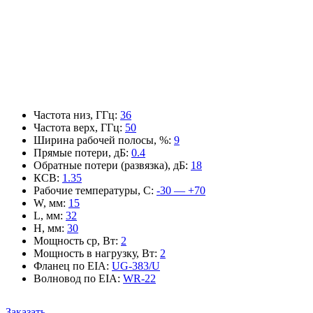
Частота низ, ГГц
:
36
Частота верх, ГГц
:
50
Ширина рабочей полосы, %
:
9
Прямые потери, дБ
:
0.4
Обратные потери (развязка), дБ
:
18
КСВ
:
1.35
Рабочие температуры, С
:
-30 — +70
W, мм
:
15
L, мм
:
32
H, мм
:
30
Мощность ср, Вт
:
2
Мощность в нагрузку, Вт
:
2
Фланец по EIA
:
UG-383/U
Волновод по EIA
:
WR-22
Заказать