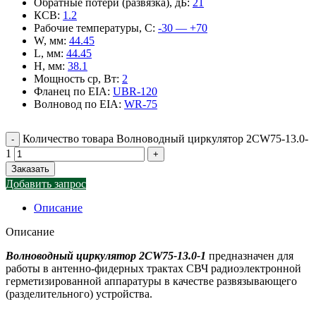
Обратные потери (развязка), дБ
:
21
КСВ
:
1.2
Рабочие температуры, С
:
-30 — +70
W, мм
:
44.45
L, мм
:
44.45
H, мм
:
38.1
Мощность ср, Вт
:
2
Фланец по EIA
:
UBR-120
Волновод по EIA
:
WR-75
Количество товара Волноводный циркулятор 2CW75-13.0-
1
Заказать
Добавить запрос
Описание
Описание
Волноводный циркулятор 2CW75-13.0-1
предназначен для
работы в антенно-фидерных трактах СВЧ радиоэлектронной
герметизированной аппаратуры в качестве развязывающего
(разделительного) устройства.