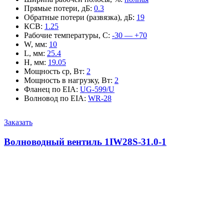
Прямые потери, дБ
:
0.3
Обратные потери (развязка), дБ
:
19
КСВ
:
1.25
Рабочие температуры, С
:
-30 — +70
W, мм
:
10
L, мм
:
25.4
H, мм
:
19.05
Мощность ср, Вт
:
2
Мощность в нагрузку, Вт
:
2
Фланец по EIA
:
UG-599/U
Волновод по EIA
:
WR-28
Заказать
Волноводный вентиль 1IW28S-31.0-1