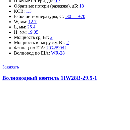
Прямые потери, дБ
:
0.3
Обратные потери (развязка), дБ
:
18
КСВ
:
1.3
Рабочие температуры, С
:
-30 — +70
W, мм
:
12.7
L, мм
:
25.4
H, мм
:
19.05
Мощность ср, Вт
:
2
Мощность в нагрузку, Вт
:
2
Фланец по EIA
:
UG-599/U
Волновод по EIA
:
WR-28
Заказать
Волноводный вентиль 1IW28B-29.5-1