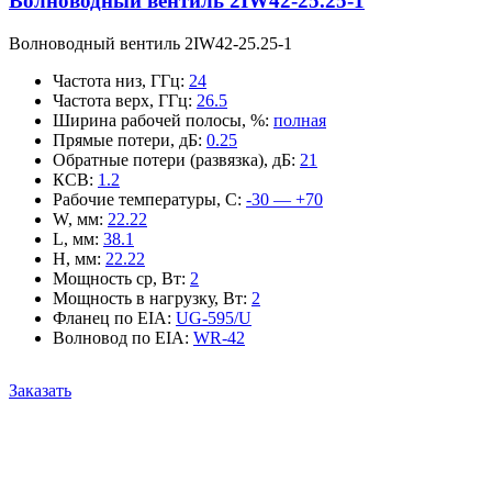
Волноводный вентиль 2IW42-25.25-1
Волноводный вентиль 2IW42-25.25-1
Частота низ, ГГц
:
24
Частота верх, ГГц
:
26.5
Ширина рабочей полосы, %
:
полная
Прямые потери, дБ
:
0.25
Обратные потери (развязка), дБ
:
21
КСВ
:
1.2
Рабочие температуры, С
:
-30 — +70
W, мм
:
22.22
L, мм
:
38.1
H, мм
:
22.22
Мощность ср, Вт
:
2
Мощность в нагрузку, Вт
:
2
Фланец по EIA
:
UG-595/U
Волновод по EIA
:
WR-42
Заказать