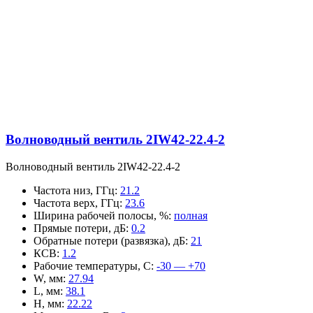
Волноводный вентиль 2IW42-22.4-2
Волноводный вентиль 2IW42-22.4-2
Частота низ, ГГц
:
21.2
Частота верх, ГГц
:
23.6
Ширина рабочей полосы, %
:
полная
Прямые потери, дБ
:
0.2
Обратные потери (развязка), дБ
:
21
КСВ
:
1.2
Рабочие температуры, С
:
-30 — +70
W, мм
:
27.94
L, мм
:
38.1
H, мм
:
22.22