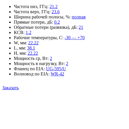
Частота низ, ГГц
:
21.2
Частота верх, ГГц
:
23.6
Ширина рабочей полосы, %
:
полная
Прямые потери, дБ
:
0.2
Обратные потери (развязка), дБ
:
21
КСВ
:
1.2
Рабочие температуры, С
:
-30 — +70
W, мм
:
22.22
L, мм
:
38.1
H, мм
:
22.22
Мощность ср, Вт
:
2
Мощность в нагрузку, Вт
:
2
Фланец по EIA
:
UG-595/U
Волновод по EIA
:
WR-42
Заказать