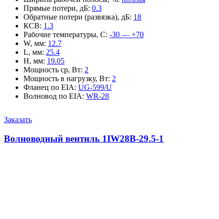
Прямые потери, дБ
:
0.3
Обратные потери (развязка), дБ
:
18
КСВ
:
1.3
Рабочие температуры, С
:
-30 — +70
W, мм
:
12.7
L, мм
:
25.4
H, мм
:
19.05
Мощность ср, Вт
:
2
Мощность в нагрузку, Вт
:
2
Фланец по EIA
:
UG-599/U
Волновод по EIA
:
WR-28
Заказать
Волноводный вентиль 1IW28B-29.5-1