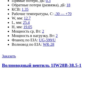
Прямые потери, дБ
:
0.3
Обратные потери (развязка), дБ
:
18
КСВ
:
1.35
Рабочие температуры, С
:
-30 — +70
W, мм
:
12.7
L, мм
:
25.4
H, мм
:
19.05
Мощность ср, Вт
:
2
Мощность в нагрузку, Вт
:
2
Фланец по EIA
:
UG-599/U
Волновод по EIA
:
WR-28
Заказать
Волноводный вентиль 1IW28B-38.5-1