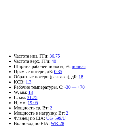
Частота низ, ГГц
:
36.75
Частота верх, ГГц
:
40
Ширина рабочей полосы, %
:
полная
Прямые потери, дБ
:
0.35
Обратные потери (развязка), дБ
:
18
КСВ
:
1.3
Рабочие температуры, С
:
-30 — +70
W, мм
:
13
L, мм
:
31.75
H, мм
:
19.05
Мощность ср, Вт
:
2
Мощность в нагрузку, Вт
:
2
Фланец по EIA
:
UG-599/U
Волновод по EIA
:
WR-28