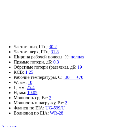
Частота низ, ГГц
:
30.2
Частота верх, ГГц
:
31.8
Ширина рабочей полосы, %
:
полная
Прямые потери, дБ
:
0.3
Обратные потери (развязка), дБ
:
19
КСВ
:
1.25
Рабочие температуры, С
:
-30 — +70
W, мм
:
10
L, мм
:
25.4
H, мм
:
19.05
Мощность ср, Вт
:
2
Мощность в нагрузку, Вт
:
2
Фланец по EIA
:
UG-599/U
Волновод по EIA
:
WR-28
Заказать