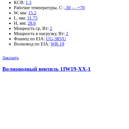
КСВ
:
1.3
Рабочие температуры, С
:
-30 — +70
W, мм
:
15.2
L, мм
:
31.75
H, мм
:
28.6
Мощность ср, Вт
:
2
Мощность в нагрузку, Вт
:
2
Фланец по EIA
:
UG-385/U
Волновод по EIA
:
WR-19
Заказать
Волноводный вентиль 1IW19-XX-1