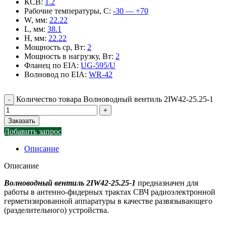
КСВ
:
1.2
Рабочие температуры, С
:
-30 — +70
W, мм
:
22.22
L, мм
:
38.1
H, мм
:
22.22
Мощность ср, Вт
:
2
Мощность в нагрузку, Вт
:
2
Фланец по EIA
:
UG-595/U
Волновод по EIA
:
WR-42
Количество товара Волноводный вентиль 2IW42-25.25-1
Заказать
Добавить запрос
Описание
Описание
Волноводный вентиль 2IW42-25.25-1
предназначен для
работы в антенно-фидерных трактах СВЧ радиоэлектронной
герметизированной аппаратуры в качестве развязывающего
(разделительного) устройства.