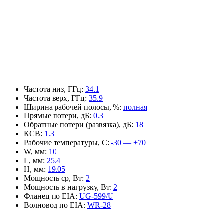
Частота низ, ГГц
:
34.1
Частота верх, ГГц
:
35.9
Ширина рабочей полосы, %
:
полная
Прямые потери, дБ
:
0.3
Обратные потери (развязка), дБ
:
18
КСВ
:
1.3
Рабочие температуры, С
:
-30 — +70
W, мм
:
10
L, мм
:
25.4
H, мм
:
19.05
Мощность ср, Вт
:
2
Мощность в нагрузку, Вт
:
2
Фланец по EIA
:
UG-599/U
Волновод по EIA
:
WR-28