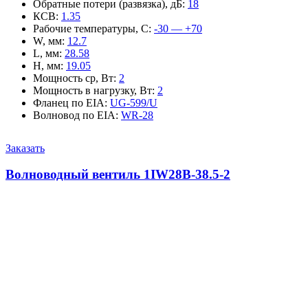
Обратные потери (развязка), дБ
:
18
КСВ
:
1.35
Рабочие температуры, С
:
-30 — +70
W, мм
:
12.7
L, мм
:
28.58
H, мм
:
19.05
Мощность ср, Вт
:
2
Мощность в нагрузку, Вт
:
2
Фланец по EIA
:
UG-599/U
Волновод по EIA
:
WR-28
Заказать
Волноводный вентиль 1IW28B-38.5-2