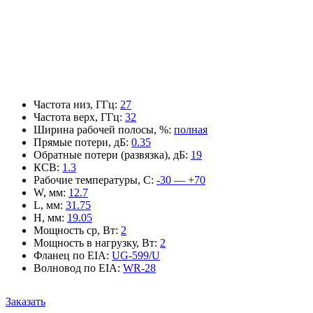
Частота низ, ГГц
:
27
Частота верх, ГГц
:
32
Ширина рабочей полосы, %
:
полная
Прямые потери, дБ
:
0.35
Обратные потери (развязка), дБ
:
19
КСВ
:
1.3
Рабочие температуры, С
:
-30 — +70
W, мм
:
12.7
L, мм
:
31.75
H, мм
:
19.05
Мощность ср, Вт
:
2
Мощность в нагрузку, Вт
:
2
Фланец по EIA
:
UG-599/U
Волновод по EIA
:
WR-28
Заказать