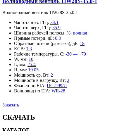
Волноводный вентиль 1IW28S-35.0-1
Волноводный вентиль 1IW28S-35.0-1
Частота низ, ГГц
:
34.1
Частота верх, ГГц
:
35.9
Ширина рабочей полосы, %
:
полная
Прямые потери, дБ
:
0.3
Обратные потери (развязка), дБ
:
18
КСВ
:
1.3
Рабочие температуры, С
:
-30 — +70
W, мм
:
10
L, мм
:
25.4
H, мм
:
19.05
Мощность ср, Вт
:
2
Мощность в нагрузку, Вт
:
2
Фланец по EIA
:
UG-599/U
Волновод по EIA
:
WR-28
Заказать
СКАЧАТЬ
КАТАЛОГ