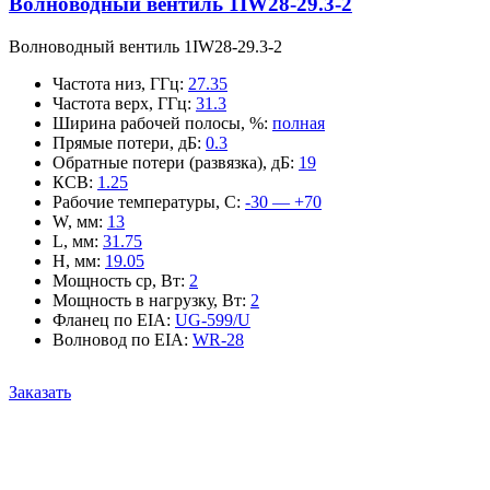
Волноводный вентиль 1IW28-29.3-2
Волноводный вентиль 1IW28-29.3-2
Частота низ, ГГц
:
27.35
Частота верх, ГГц
:
31.3
Ширина рабочей полосы, %
:
полная
Прямые потери, дБ
:
0.3
Обратные потери (развязка), дБ
:
19
КСВ
:
1.25
Рабочие температуры, С
:
-30 — +70
W, мм
:
13
L, мм
:
31.75
H, мм
:
19.05
Мощность ср, Вт
:
2
Мощность в нагрузку, Вт
:
2
Фланец по EIA
:
UG-599/U
Волновод по EIA
:
WR-28
Заказать