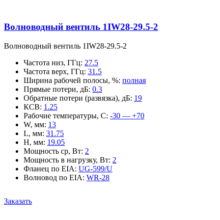
Волноводный вентиль 1IW28-29.5-2
Волноводный вентиль 1IW28-29.5-2
Частота низ, ГГц
:
27.5
Частота верх, ГГц
:
31.5
Ширина рабочей полосы, %
:
полная
Прямые потери, дБ
:
0.3
Обратные потери (развязка), дБ
:
19
КСВ
:
1.25
Рабочие температуры, С
:
-30 — +70
W, мм
:
13
L, мм
:
31.75
H, мм
:
19.05
Мощность ср, Вт
:
2
Мощность в нагрузку, Вт
:
2
Фланец по EIA
:
UG-599/U
Волновод по EIA
:
WR-28
Заказать