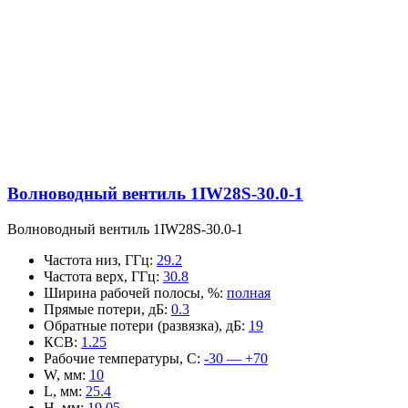
Волноводный вентиль 1IW28S-30.0-1
Волноводный вентиль 1IW28S-30.0-1
Частота низ, ГГц
:
29.2
Частота верх, ГГц
:
30.8
Ширина рабочей полосы, %
:
полная
Прямые потери, дБ
:
0.3
Обратные потери (развязка), дБ
:
19
КСВ
:
1.25
Рабочие температуры, С
:
-30 — +70
W, мм
:
10
L, мм
:
25.4
H, мм
:
19.05