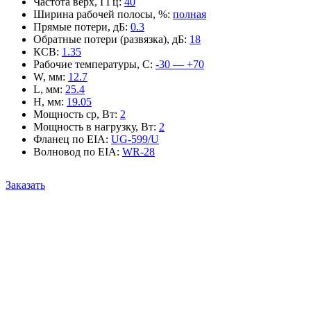
Частота верх, ГГц
:
40
Ширина рабочей полосы, %
:
полная
Прямые потери, дБ
:
0.3
Обратные потери (развязка), дБ
:
18
КСВ
:
1.35
Рабочие температуры, С
:
-30 — +70
W, мм
:
12.7
L, мм
:
25.4
H, мм
:
19.05
Мощность ср, Вт
:
2
Мощность в нагрузку, Вт
:
2
Фланец по EIA
:
UG-599/U
Волновод по EIA
:
WR-28
Заказать