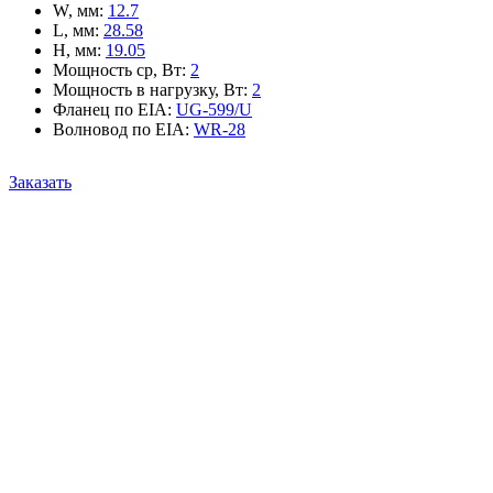
W, мм
:
12.7
L, мм
:
28.58
H, мм
:
19.05
Мощность ср, Вт
:
2
Мощность в нагрузку, Вт
:
2
Фланец по EIA
:
UG-599/U
Волновод по EIA
:
WR-28
Заказать