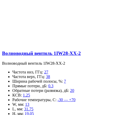
Волноводный вентиль 1IW28-XX-2
Волноводный вентиль 1IW28-XX-2
Частота низ, ГГц
:
27
Частота верх, ГГц
:
38
Ширина рабочей полосы, %
:
7
Прямые потери, дБ
:
0.3
Обратные потери (развязка), дБ
:
20
КСВ
:
1.25
Рабочие температуры, С
:
-30 — +70
W, мм
:
13
L, мм
:
31.75
H, мм
:
19.05