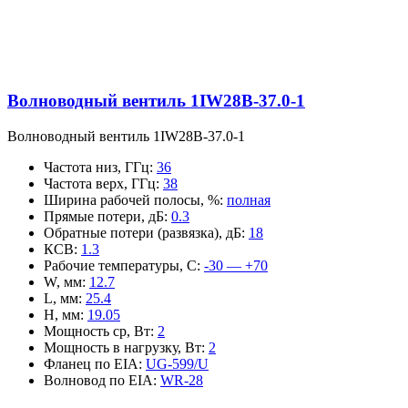
Волноводный вентиль 1IW28B-37.0-1
Волноводный вентиль 1IW28B-37.0-1
Частота низ, ГГц
:
36
Частота верх, ГГц
:
38
Ширина рабочей полосы, %
:
полная
Прямые потери, дБ
:
0.3
Обратные потери (развязка), дБ
:
18
КСВ
:
1.3
Рабочие температуры, С
:
-30 — +70
W, мм
:
12.7
L, мм
:
25.4
H, мм
:
19.05
Мощность ср, Вт
:
2
Мощность в нагрузку, Вт
:
2
Фланец по EIA
:
UG-599/U
Волновод по EIA
:
WR-28