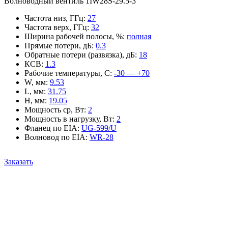
Волноводный вентиль 1IW28S-29.5-3
Частота низ, ГГц
:
27
Частота верх, ГГц
:
32
Ширина рабочей полосы, %
:
полная
Прямые потери, дБ
:
0.3
Обратные потери (развязка), дБ
:
18
КСВ
:
1.3
Рабочие температуры, С
:
-30 — +70
W, мм
:
9.53
L, мм
:
31.75
H, мм
:
19.05
Мощность ср, Вт
:
2
Мощность в нагрузку, Вт
:
2
Фланец по EIA
:
UG-599/U
Волновод по EIA
:
WR-28
Заказать