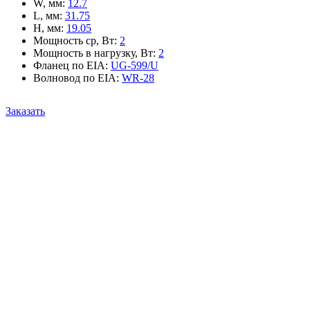
W, мм
:
12.7
L, мм
:
31.75
H, мм
:
19.05
Мощность ср, Вт
:
2
Мощность в нагрузку, Вт
:
2
Фланец по EIA
:
UG-599/U
Волновод по EIA
:
WR-28
Заказать