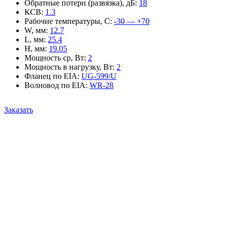
Обратные потери (развязка), дБ
:
18
КСВ
:
1.3
Рабочие температуры, С
:
-30 — +70
W, мм
:
12.7
L, мм
:
25.4
H, мм
:
19.05
Мощность ср, Вт
:
2
Мощность в нагрузку, Вт
:
2
Фланец по EIA
:
UG-599/U
Волновод по EIA
:
WR-28
Заказать