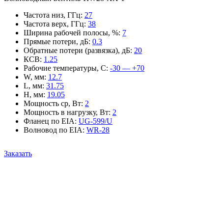
Частота низ, ГГц
:
27
Частота верх, ГГц
:
38
Ширина рабочей полосы, %
:
7
Прямые потери, дБ
:
0.3
Обратные потери (развязка), дБ
:
20
КСВ
:
1.25
Рабочие температуры, С
:
-30 — +70
W, мм
:
12.7
L, мм
:
31.75
H, мм
:
19.05
Мощность ср, Вт
:
2
Мощность в нагрузку, Вт
:
2
Фланец по EIA
:
UG-599/U
Волновод по EIA
:
WR-28
Заказать