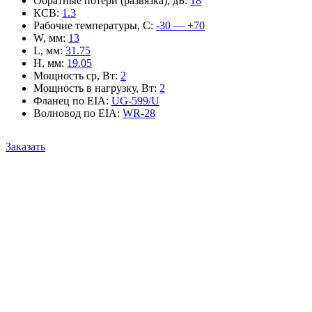
Обратные потери (развязка), дБ
:
18
КСВ
:
1.3
Рабочие температуры, С
:
-30 — +70
W, мм
:
13
L, мм
:
31.75
H, мм
:
19.05
Мощность ср, Вт
:
2
Мощность в нагрузку, Вт
:
2
Фланец по EIA
:
UG-599/U
Волновод по EIA
:
WR-28
Заказать