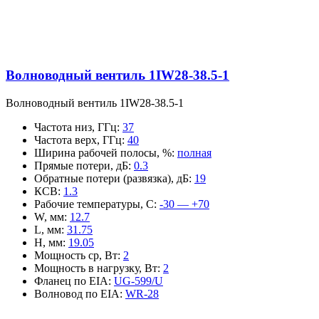
Волноводный вентиль 1IW28-38.5-1
Волноводный вентиль 1IW28-38.5-1
Частота низ, ГГц
:
37
Частота верх, ГГц
:
40
Ширина рабочей полосы, %
:
полная
Прямые потери, дБ
:
0.3
Обратные потери (развязка), дБ
:
19
КСВ
:
1.3
Рабочие температуры, С
:
-30 — +70
W, мм
:
12.7
L, мм
:
31.75
H, мм
:
19.05
Мощность ср, Вт
:
2
Мощность в нагрузку, Вт
:
2
Фланец по EIA
:
UG-599/U
Волновод по EIA
:
WR-28