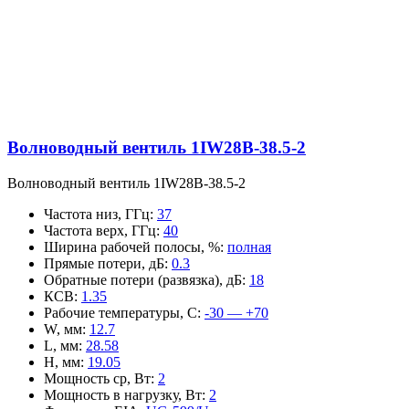
Волноводный вентиль 1IW28B-38.5-2
Волноводный вентиль 1IW28B-38.5-2
Частота низ, ГГц
:
37
Частота верх, ГГц
:
40
Ширина рабочей полосы, %
:
полная
Прямые потери, дБ
:
0.3
Обратные потери (развязка), дБ
:
18
КСВ
:
1.35
Рабочие температуры, С
:
-30 — +70
W, мм
:
12.7
L, мм
:
28.58
H, мм
:
19.05
Мощность ср, Вт
:
2
Мощность в нагрузку, Вт
:
2