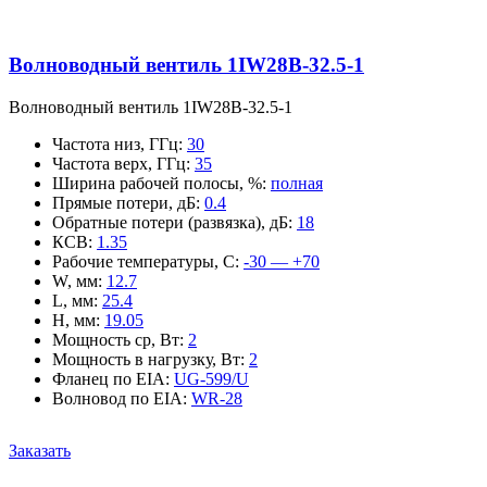
Волноводный вентиль 1IW28B-32.5-1
Волноводный вентиль 1IW28B-32.5-1
Частота низ, ГГц
:
30
Частота верх, ГГц
:
35
Ширина рабочей полосы, %
:
полная
Прямые потери, дБ
:
0.4
Обратные потери (развязка), дБ
:
18
КСВ
:
1.35
Рабочие температуры, С
:
-30 — +70
W, мм
:
12.7
L, мм
:
25.4
H, мм
:
19.05
Мощность ср, Вт
:
2
Мощность в нагрузку, Вт
:
2
Фланец по EIA
:
UG-599/U
Волновод по EIA
:
WR-28
Заказать