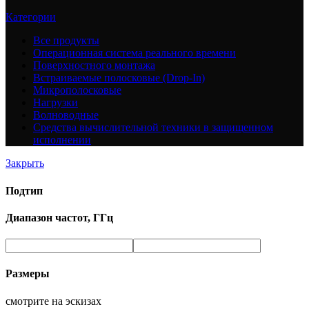
Категории
Все
продукты
Операционная система реального времени
Поверхностного монтажа
Встраиваемые полосковые (Drop-In)
Микрополосковые
Нагрузки
Волноводные
Средства вычислительной техники в защищенном
исполнении
Закрыть
Подтип
Диапазон частот, ГГц
Размеры
смотрите на эскизах