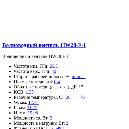
Волноводный вентиль 1IW28-F-1
Волноводный вентиль 1IW28-F-1
Частота низ, ГГц
:
26.5
Частота верх, ГГц
:
40
Ширина рабочей полосы, %
:
полная
Прямые потери, дБ
:
0.4
Обратные потери (развязка), дБ
:
17
КСВ
:
1.35
Рабочие температуры, С
:
-30 — +70
W, мм
:
12.75
L, мм
:
31.75
H, мм
:
19.05
Мощность ср, Вт
:
2
Мощность в нагрузку, Вт
:
2
Фланец по EIA
:
UG-599/U