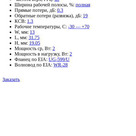
Ширина рабочей полосы, %
:
полная
Прямые потери, дБ
:
0.3
Обратные потери (развязка), дБ
:
19
КСВ
:
1.3
Рабочие температуры, С
:
-30 — +70
W, мм
:
13
L, мм
:
31.75
H, мм
:
19.05
Мощность ср, Вт
:
2
Мощность в нагрузку, Вт
:
2
Фланец по EIA
:
UG-599/U
Волновод по EIA
:
WR-28
Заказать