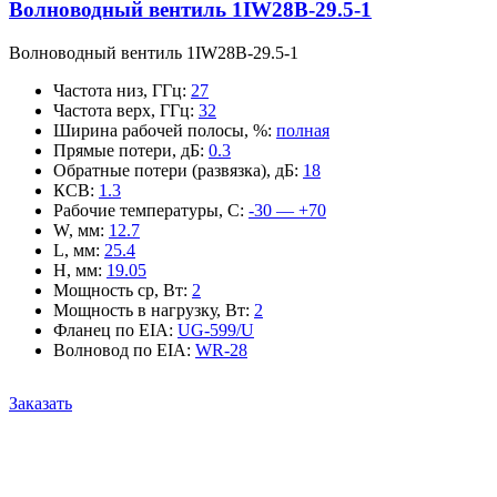
Волноводный вентиль 1IW28B-29.5-1
Волноводный вентиль 1IW28B-29.5-1
Частота низ, ГГц
:
27
Частота верх, ГГц
:
32
Ширина рабочей полосы, %
:
полная
Прямые потери, дБ
:
0.3
Обратные потери (развязка), дБ
:
18
КСВ
:
1.3
Рабочие температуры, С
:
-30 — +70
W, мм
:
12.7
L, мм
:
25.4
H, мм
:
19.05
Мощность ср, Вт
:
2
Мощность в нагрузку, Вт
:
2
Фланец по EIA
:
UG-599/U
Волновод по EIA
:
WR-28
Заказать