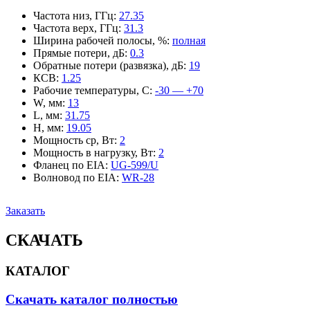
Частота низ, ГГц
:
27.35
Частота верх, ГГц
:
31.3
Ширина рабочей полосы, %
:
полная
Прямые потери, дБ
:
0.3
Обратные потери (развязка), дБ
:
19
КСВ
:
1.25
Рабочие температуры, С
:
-30 — +70
W, мм
:
13
L, мм
:
31.75
H, мм
:
19.05
Мощность ср, Вт
:
2
Мощность в нагрузку, Вт
:
2
Фланец по EIA
:
UG-599/U
Волновод по EIA
:
WR-28
Заказать
СКАЧАТЬ
КАТАЛОГ
Скачать каталог полностью