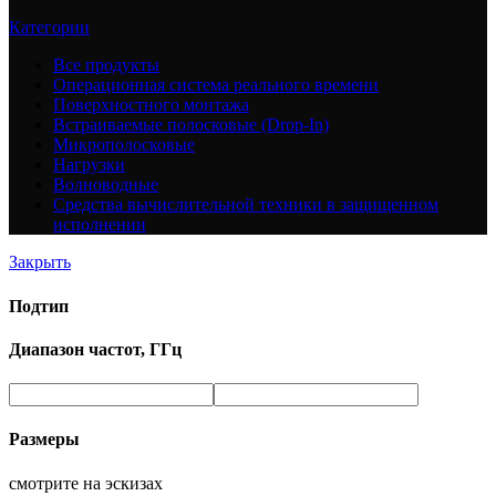
Категории
Все
продукты
Операционная система реального времени
Поверхностного монтажа
Встраиваемые полосковые (Drop-In)
Микрополосковые
Нагрузки
Волноводные
Средства вычислительной техники в защищенном
исполнении
Закрыть
Подтип
Диапазон частот, ГГц
Размеры
смотрите на эскизах