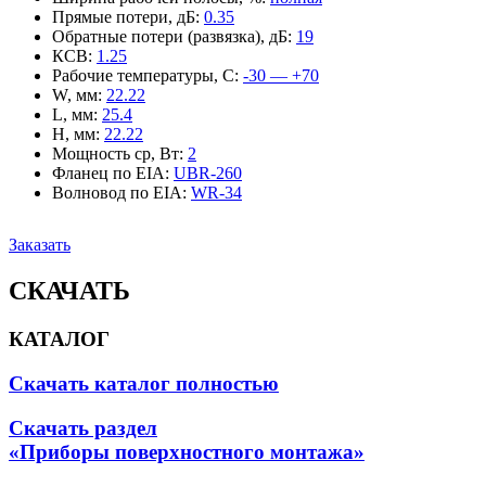
Прямые потери, дБ
:
0.35
Обратные потери (развязка), дБ
:
19
КСВ
:
1.25
Рабочие температуры, С
:
-30 — +70
W, мм
:
22.22
L, мм
:
25.4
H, мм
:
22.22
Мощность ср, Вт
:
2
Фланец по EIA
:
UBR-260
Волновод по EIA
:
WR-34
Заказать
СКАЧАТЬ
КАТАЛОГ
Скачать каталог полностью
Скачать раздел
«Приборы поверхностного монтажа»