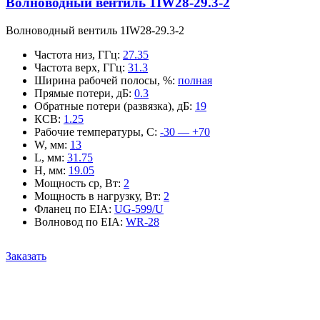
Волноводный вентиль 1IW28-29.3-2
Волноводный вентиль 1IW28-29.3-2
Частота низ, ГГц
:
27.35
Частота верх, ГГц
:
31.3
Ширина рабочей полосы, %
:
полная
Прямые потери, дБ
:
0.3
Обратные потери (развязка), дБ
:
19
КСВ
:
1.25
Рабочие температуры, С
:
-30 — +70
W, мм
:
13
L, мм
:
31.75
H, мм
:
19.05
Мощность ср, Вт
:
2
Мощность в нагрузку, Вт
:
2
Фланец по EIA
:
UG-599/U
Волновод по EIA
:
WR-28
Заказать