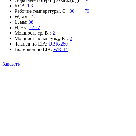
Обратные потери (развязка), дБ
:
19
КСВ
:
1.3
Рабочие температуры, С
:
-30 — +70
W, мм
:
15
L, мм
:
38
H, мм
:
22.22
Мощность ср, Вт
:
2
Мощность в нагрузку, Вт
:
2
Фланец по EIA
:
UBR-260
Волновод по EIA
:
WR-34
Заказать