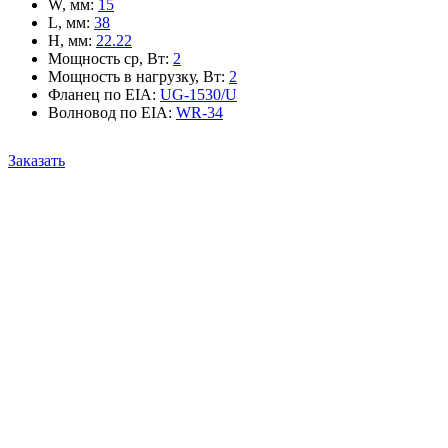
W, мм
:
15
L, мм
:
38
H, мм
:
22.22
Мощность ср, Вт
:
2
Мощность в нагрузку, Вт
:
2
Фланец по EIA
:
UG-1530/U
Волновод по EIA
:
WR-34
Заказать