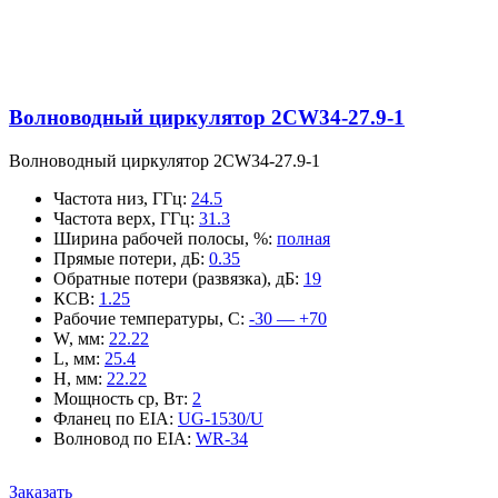
Волноводный циркулятор 2CW34-27.9-1
Волноводный циркулятор 2CW34-27.9-1
Частота низ, ГГц
:
24.5
Частота верх, ГГц
:
31.3
Ширина рабочей полосы, %
:
полная
Прямые потери, дБ
:
0.35
Обратные потери (развязка), дБ
:
19
КСВ
:
1.25
Рабочие температуры, С
:
-30 — +70
W, мм
:
22.22
L, мм
:
25.4
H, мм
:
22.22
Мощность ср, Вт
:
2
Фланец по EIA
:
UG-1530/U
Волновод по EIA
:
WR-34
Заказать