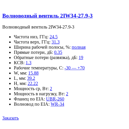
Волноводный вентиль 2IW34-27.9-3
Волноводный вентиль 2IW34-27.9-3
Частота низ, ГГц
:
24.5
Частота верх, ГГц
:
31.3
Ширина рабочей полосы, %
:
полная
Прямые потери, дБ
:
0.35
Обратные потери (развязка), дБ
:
19
КСВ
:
1.3
Рабочие температуры, С
:
-30 — +70
W, мм
:
15.88
L, мм
:
39.2
H, мм
:
22.22
Мощность ср, Вт
:
2
Мощность в нагрузку, Вт
:
2
Фланец по EIA
:
UBR-260
Волновод по EIA
:
WR-34
Заказать