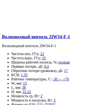
Волноводный вентиль 2IW34-F-1
Волноводный вентиль 2IW34-F-1
Частота низ, ГГц
:
22
Частота верх, ГГц
:
33
Ширина рабочей полосы, %
:
полная
Прямые потери, дБ
:
0.4
Обратные потери (развязка), дБ
:
17
КСВ
:
1.35
Рабочие температуры, С
:
-30 — +70
W, мм
:
15
L, мм
:
38
H, мм
:
22.22
Мощность ср, Вт
:
2
Мощность в нагрузку, Вт
:
2
Фланец по EIA
:
UG-1530/U