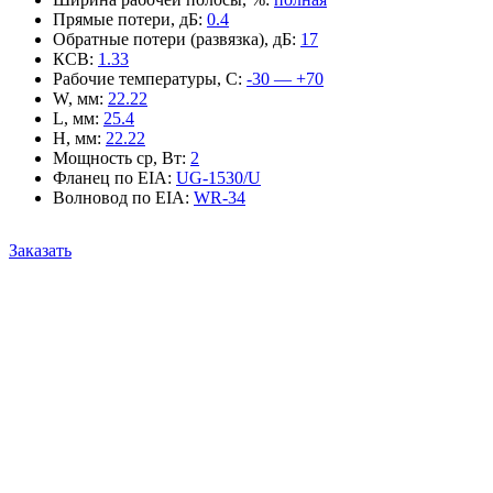
Прямые потери, дБ
:
0.4
Обратные потери (развязка), дБ
:
17
КСВ
:
1.33
Рабочие температуры, С
:
-30 — +70
W, мм
:
22.22
L, мм
:
25.4
H, мм
:
22.22
Мощность ср, Вт
:
2
Фланец по EIA
:
UG-1530/U
Волновод по EIA
:
WR-34
Заказать