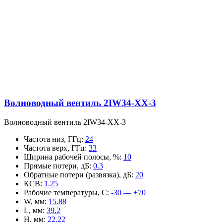
Волноводный вентиль 2IW34-XX-3
Волноводный вентиль 2IW34-XX-3
Частота низ, ГГц
:
24
Частота верх, ГГц
:
33
Ширина рабочей полосы, %
:
10
Прямые потери, дБ
:
0.3
Обратные потери (развязка), дБ
:
20
КСВ
:
1.25
Рабочие температуры, С
:
-30 — +70
W, мм
:
15.88
L, мм
:
39.2
H, мм
:
22.22