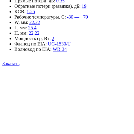
Прямые потери, дБ
:
0.35
Обратные потери (развязка), дБ
:
19
КСВ
:
1.25
Рабочие температуры, С
:
-30 — +70
W, мм
:
22.22
L, мм
:
25.4
H, мм
:
22.22
Мощность ср, Вт
:
2
Фланец по EIA
:
UG-1530/U
Волновод по EIA
:
WR-34
Заказать