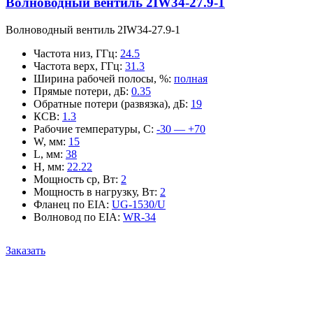
Волноводный вентиль 2IW34-27.9-1
Волноводный вентиль 2IW34-27.9-1
Частота низ, ГГц
:
24.5
Частота верх, ГГц
:
31.3
Ширина рабочей полосы, %
:
полная
Прямые потери, дБ
:
0.35
Обратные потери (развязка), дБ
:
19
КСВ
:
1.3
Рабочие температуры, С
:
-30 — +70
W, мм
:
15
L, мм
:
38
H, мм
:
22.22
Мощность ср, Вт
:
2
Мощность в нагрузку, Вт
:
2
Фланец по EIA
:
UG-1530/U
Волновод по EIA
:
WR-34
Заказать