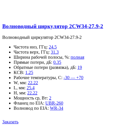
Волноводный циркулятор 2CW34-27.9-2
Волноводный циркулятор 2CW34-27.9-2
Частота низ, ГГц
:
24.5
Частота верх, ГГц
:
31.3
Ширина рабочей полосы, %
:
полная
Прямые потери, дБ
:
0.35
Обратные потери (развязка), дБ
:
19
КСВ
:
1.25
Рабочие температуры, С
:
-30 — +70
W, мм
:
22.22
L, мм
:
25.4
H, мм
:
22.22
Мощность ср, Вт
:
2
Фланец по EIA
:
UBR-260
Волновод по EIA
:
WR-34
Заказать