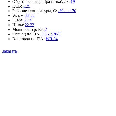
Обратные потери (развязка), дБ
:
19
КСВ
:
1.25
Рабочие температуры, С
:
-30 — +70
W, мм
:
22.22
L, мм
:
25.4
H, мм
:
22.22
Мощность ср, Вт
:
2
Фланец по EIA
:
UG-1530/U
Волновод по EIA
:
WR-34
Заказать