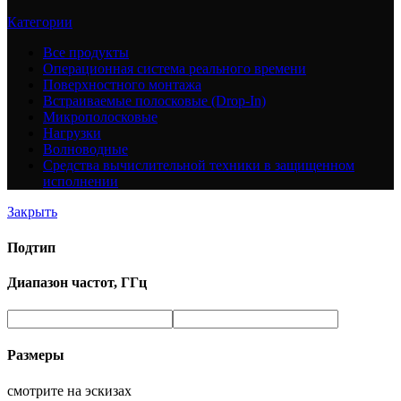
Категории
Все
продукты
Операционная система реального времени
Поверхностного монтажа
Встраиваемые полосковые (Drop-In)
Микрополосковые
Нагрузки
Волноводные
Средства вычислительной техники в защищенном
исполнении
Закрыть
Подтип
Диапазон частот, ГГц
Размеры
смотрите на эскизах