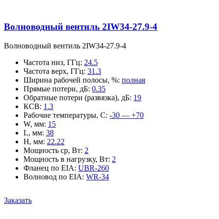
Волноводный вентиль 2IW34-27.9-4
Волноводный вентиль 2IW34-27.9-4
Частота низ, ГГц
:
24.5
Частота верх, ГГц
:
31.3
Ширина рабочей полосы, %
:
полная
Прямые потери, дБ
:
0.35
Обратные потери (развязка), дБ
:
19
КСВ
:
1.3
Рабочие температуры, С
:
-30 — +70
W, мм
:
15
L, мм
:
38
H, мм
:
22.22
Мощность ср, Вт
:
2
Мощность в нагрузку, Вт
:
2
Фланец по EIA
:
UBR-260
Волновод по EIA
:
WR-34
Заказать