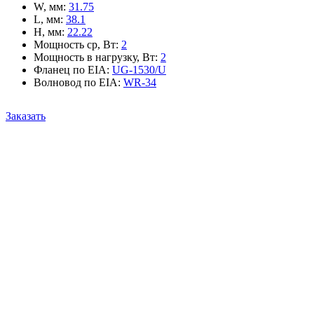
W, мм
:
31.75
L, мм
:
38.1
H, мм
:
22.22
Мощность ср, Вт
:
2
Мощность в нагрузку, Вт
:
2
Фланец по EIA
:
UG-1530/U
Волновод по EIA
:
WR-34
Заказать