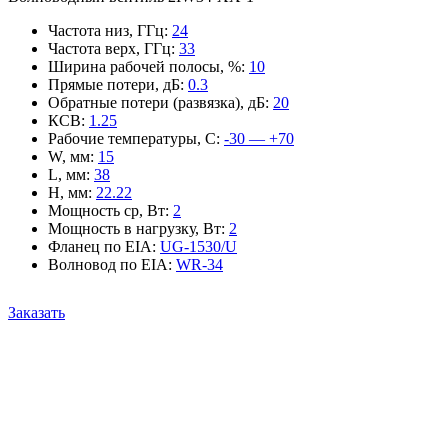
Частота низ, ГГц
:
24
Частота верх, ГГц
:
33
Ширина рабочей полосы, %
:
10
Прямые потери, дБ
:
0.3
Обратные потери (развязка), дБ
:
20
КСВ
:
1.25
Рабочие температуры, С
:
-30 — +70
W, мм
:
15
L, мм
:
38
H, мм
:
22.22
Мощность ср, Вт
:
2
Мощность в нагрузку, Вт
:
2
Фланец по EIA
:
UG-1530/U
Волновод по EIA
:
WR-34
Заказать