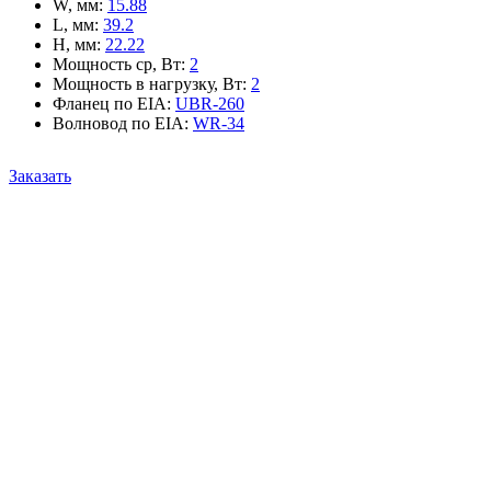
W, мм
:
15.88
L, мм
:
39.2
H, мм
:
22.22
Мощность ср, Вт
:
2
Мощность в нагрузку, Вт
:
2
Фланец по EIA
:
UBR-260
Волновод по EIA
:
WR-34
Заказать