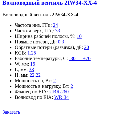
Волноводный вентиль 2IW34-XX-4
Волноводный вентиль 2IW34-XX-4
Частота низ, ГГц
:
24
Частота верх, ГГц
:
33
Ширина рабочей полосы, %
:
10
Прямые потери, дБ
:
0.3
Обратные потери (развязка), дБ
:
20
КСВ
:
1.25
Рабочие температуры, С
:
-30 — +70
W, мм
:
15
L, мм
:
38
H, мм
:
22.22
Мощность ср, Вт
:
2
Мощность в нагрузку, Вт
:
2
Фланец по EIA
:
UBR-260
Волновод по EIA
:
WR-34
Заказать