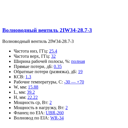
Волноводный вентиль 2IW34-28.7-3
Волноводный вентиль 2IW34-28.7-3
Частота низ, ГГц
:
25.4
Частота верх, ГГц
:
32
Ширина рабочей полосы, %
:
полная
Прямые потери, дБ
:
0.35
Обратные потери (развязка), дБ
:
19
КСВ
:
1.3
Рабочие температуры, С
:
-30 — +70
W, мм
:
15.88
L, мм
:
39.2
H, мм
:
22.22
Мощность ср, Вт
:
2
Мощность в нагрузку, Вт
:
2
Фланец по EIA
:
UBR-260
Волновод по EIA
:
WR-34