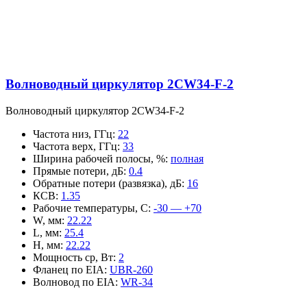
Волноводный циркулятор 2CW34-F-2
Волноводный циркулятор 2CW34-F-2
Частота низ, ГГц
:
22
Частота верх, ГГц
:
33
Ширина рабочей полосы, %
:
полная
Прямые потери, дБ
:
0.4
Обратные потери (развязка), дБ
:
16
КСВ
:
1.35
Рабочие температуры, С
:
-30 — +70
W, мм
:
22.22
L, мм
:
25.4
H, мм
:
22.22
Мощность ср, Вт
:
2
Фланец по EIA
:
UBR-260
Волновод по EIA
:
WR-34