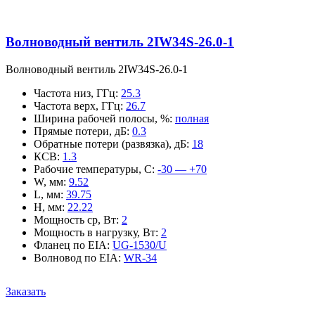
Волноводный вентиль 2IW34S-26.0-1
Волноводный вентиль 2IW34S-26.0-1
Частота низ, ГГц
:
25.3
Частота верх, ГГц
:
26.7
Ширина рабочей полосы, %
:
полная
Прямые потери, дБ
:
0.3
Обратные потери (развязка), дБ
:
18
КСВ
:
1.3
Рабочие температуры, С
:
-30 — +70
W, мм
:
9.52
L, мм
:
39.75
H, мм
:
22.22
Мощность ср, Вт
:
2
Мощность в нагрузку, Вт
:
2
Фланец по EIA
:
UG-1530/U
Волновод по EIA
:
WR-34
Заказать