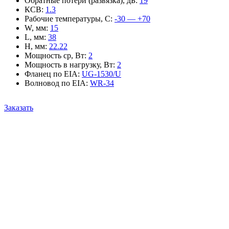
Обратные потери (развязка), дБ
:
19
КСВ
:
1.3
Рабочие температуры, С
:
-30 — +70
W, мм
:
15
L, мм
:
38
H, мм
:
22.22
Мощность ср, Вт
:
2
Мощность в нагрузку, Вт
:
2
Фланец по EIA
:
UG-1530/U
Волновод по EIA
:
WR-34
Заказать