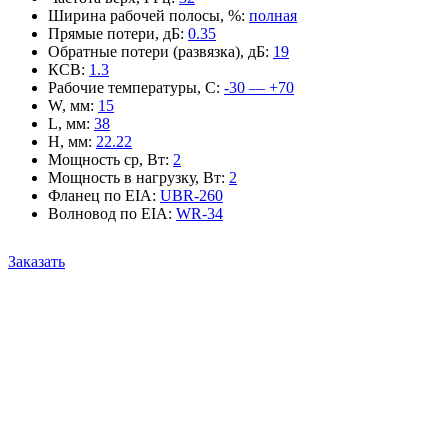
Ширина рабочей полосы, %
:
полная
Прямые потери, дБ
:
0.35
Обратные потери (развязка), дБ
:
19
КСВ
:
1.3
Рабочие температуры, С
:
-30 — +70
W, мм
:
15
L, мм
:
38
H, мм
:
22.22
Мощность ср, Вт
:
2
Мощность в нагрузку, Вт
:
2
Фланец по EIA
:
UBR-260
Волновод по EIA
:
WR-34
Заказать