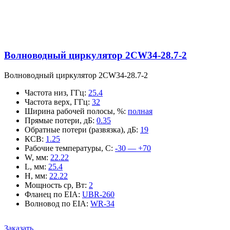
Волноводный циркулятор 2CW34-28.7-2
Волноводный циркулятор 2CW34-28.7-2
Частота низ, ГГц
:
25.4
Частота верх, ГГц
:
32
Ширина рабочей полосы, %
:
полная
Прямые потери, дБ
:
0.35
Обратные потери (развязка), дБ
:
19
КСВ
:
1.25
Рабочие температуры, С
:
-30 — +70
W, мм
:
22.22
L, мм
:
25.4
H, мм
:
22.22
Мощность ср, Вт
:
2
Фланец по EIA
:
UBR-260
Волновод по EIA
:
WR-34
Заказать