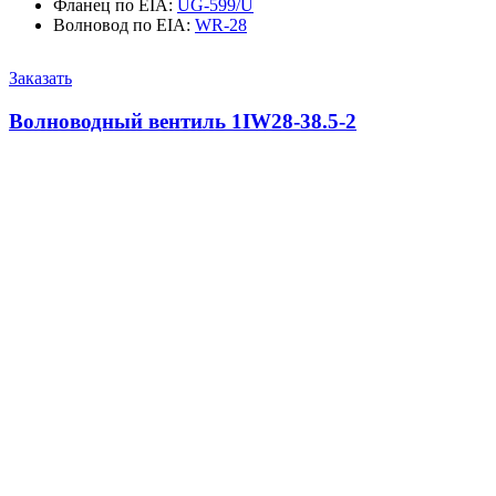
Фланец по EIA
:
UG-599/U
Волновод по EIA
:
WR-28
Заказать
Волноводный вентиль 1IW28-38.5-2