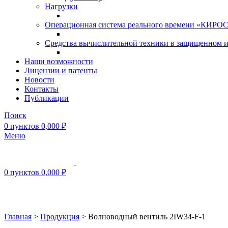
Нагрузки
Операционная система реального времени «КИРОС»
Средства вычислительной техники в защищенном 
Наши возможности
Лицензии и патенты
Новости
Контакты
Публикации
Поиск
0
пунктов
0,000
₽
Меню
0
пунктов
0,000
₽
Нажмите, чтобы увеличить
Главная
>
Продукция
>
Волноводный вентиль 2IW34-F-1