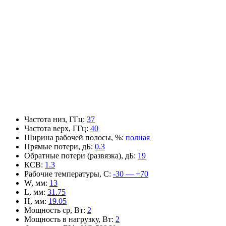
Частота низ, ГГц
:
37
Частота верх, ГГц
:
40
Ширина рабочей полосы, %
:
полная
Прямые потери, дБ
:
0.3
Обратные потери (развязка), дБ
:
19
КСВ
:
1.3
Рабочие температуры, С
:
-30 — +70
W, мм
:
13
L, мм
:
31.75
H, мм
:
19.05
Мощность ср, Вт
:
2
Мощность в нагрузку, Вт
:
2