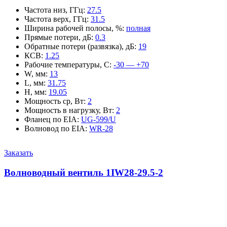
Частота низ, ГГц
:
27.5
Частота верх, ГГц
:
31.5
Ширина рабочей полосы, %
:
полная
Прямые потери, дБ
:
0.3
Обратные потери (развязка), дБ
:
19
КСВ
:
1.25
Рабочие температуры, С
:
-30 — +70
W, мм
:
13
L, мм
:
31.75
H, мм
:
19.05
Мощность ср, Вт
:
2
Мощность в нагрузку, Вт
:
2
Фланец по EIA
:
UG-599/U
Волновод по EIA
:
WR-28
Заказать
Волноводный вентиль 1IW28-29.5-2