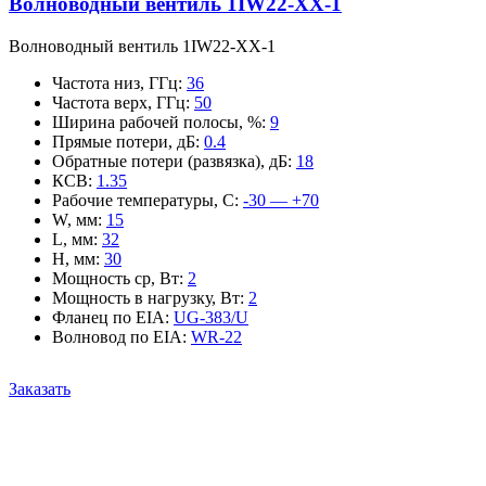
Волноводный вентиль 1IW22-XX-1
Волноводный вентиль 1IW22-XX-1
Частота низ, ГГц
:
36
Частота верх, ГГц
:
50
Ширина рабочей полосы, %
:
9
Прямые потери, дБ
:
0.4
Обратные потери (развязка), дБ
:
18
КСВ
:
1.35
Рабочие температуры, С
:
-30 — +70
W, мм
:
15
L, мм
:
32
H, мм
:
30
Мощность ср, Вт
:
2
Мощность в нагрузку, Вт
:
2
Фланец по EIA
:
UG-383/U
Волновод по EIA
:
WR-22
Заказать