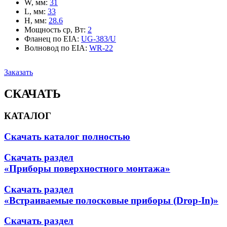
W, мм
:
31
L, мм
:
33
H, мм
:
28.6
Мощность ср, Вт
:
2
Фланец по EIA
:
UG-383/U
Волновод по EIA
:
WR-22
Заказать
СКАЧАТЬ
КАТАЛОГ
Скачать каталог полностью
Скачать раздел
«Приборы поверхностного монтажа»
Скачать раздел
«Встраиваемые полосковые приборы (Drop-In)»
Скачать раздел