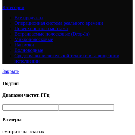
Категории
Все
продукты
Операционная система реального времени
Поверхностного монтажа
Встраиваемые полосковые (Drop-In)
Микрополосковые
Нагрузки
Волноводные
Средства вычислительной техники в защищенном
исполнении
Закрыть
Подтип
Диапазон частот, ГГц
Размеры
смотрите на эскизах