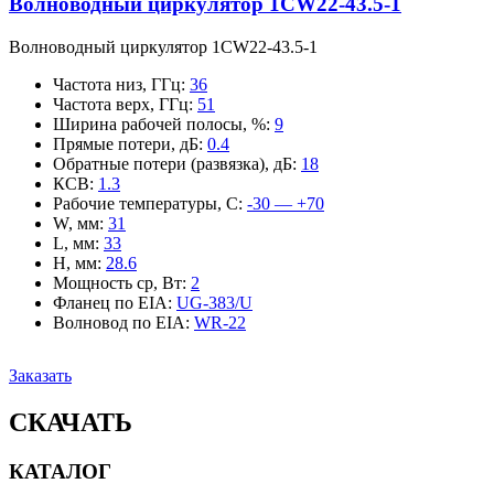
Волноводный циркулятор 1CW22-43.5-1
Волноводный циркулятор 1CW22-43.5-1
Частота низ, ГГц
:
36
Частота верх, ГГц
:
51
Ширина рабочей полосы, %
:
9
Прямые потери, дБ
:
0.4
Обратные потери (развязка), дБ
:
18
КСВ
:
1.3
Рабочие температуры, С
:
-30 — +70
W, мм
:
31
L, мм
:
33
H, мм
:
28.6
Мощность ср, Вт
:
2
Фланец по EIA
:
UG-383/U
Волновод по EIA
:
WR-22
Заказать
СКАЧАТЬ
КАТАЛОГ