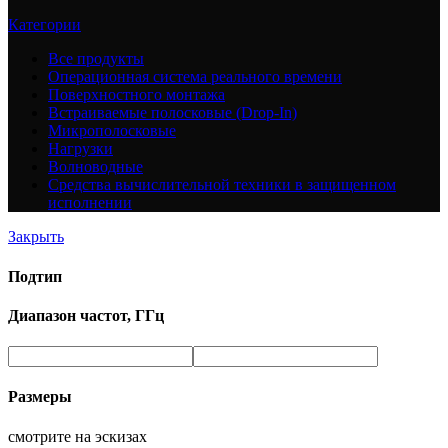
Категории
Все
продукты
Операционная система реального времени
Поверхностного монтажа
Встраиваемые полосковые (Drop-In)
Микрополосковые
Нагрузки
Волноводные
Средства вычислительной техники в защищенном
исполнении
Закрыть
Подтип
Диапазон частот, ГГц
Размеры
смотрите на эскизах