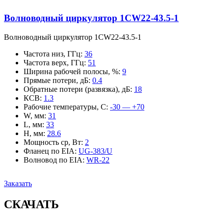
Волноводный циркулятор 1CW22-43.5-1
Волноводный циркулятор 1CW22-43.5-1
Частота низ, ГГц
:
36
Частота верх, ГГц
:
51
Ширина рабочей полосы, %
:
9
Прямые потери, дБ
:
0.4
Обратные потери (развязка), дБ
:
18
КСВ
:
1.3
Рабочие температуры, С
:
-30 — +70
W, мм
:
31
L, мм
:
33
H, мм
:
28.6
Мощность ср, Вт
:
2
Фланец по EIA
:
UG-383/U
Волновод по EIA
:
WR-22
Заказать
СКАЧАТЬ