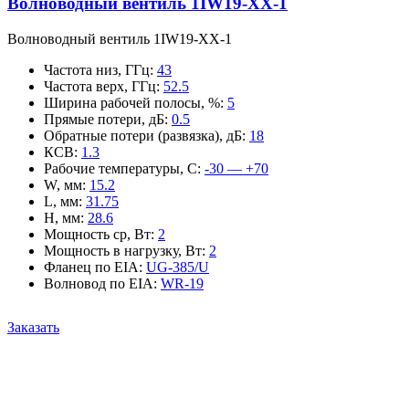
Волноводный вентиль 1IW19-XX-1
Волноводный вентиль 1IW19-XX-1
Частота низ, ГГц
:
43
Частота верх, ГГц
:
52.5
Ширина рабочей полосы, %
:
5
Прямые потери, дБ
:
0.5
Обратные потери (развязка), дБ
:
18
КСВ
:
1.3
Рабочие температуры, С
:
-30 — +70
W, мм
:
15.2
L, мм
:
31.75
H, мм
:
28.6
Мощность ср, Вт
:
2
Мощность в нагрузку, Вт
:
2
Фланец по EIA
:
UG-385/U
Волновод по EIA
:
WR-19
Заказать