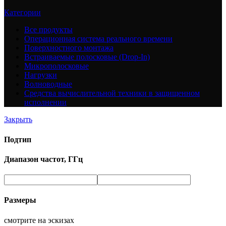
Категории
Все
продукты
Операционная система реального времени
Поверхностного монтажа
Встраиваемые полосковые (Drop-In)
Микрополосковые
Нагрузки
Волноводные
Средства вычислительной техники в защищенном
исполнении
Закрыть
Подтип
Диапазон частот, ГГц
Размеры
смотрите на эскизах