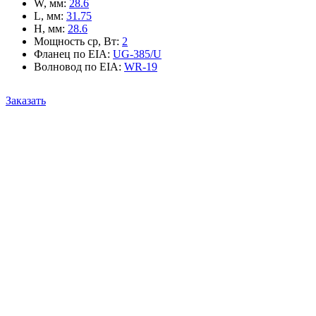
W, мм
:
28.6
L, мм
:
31.75
H, мм
:
28.6
Мощность ср, Вт
:
2
Фланец по EIA
:
UG-385/U
Волновод по EIA
:
WR-19
Заказать