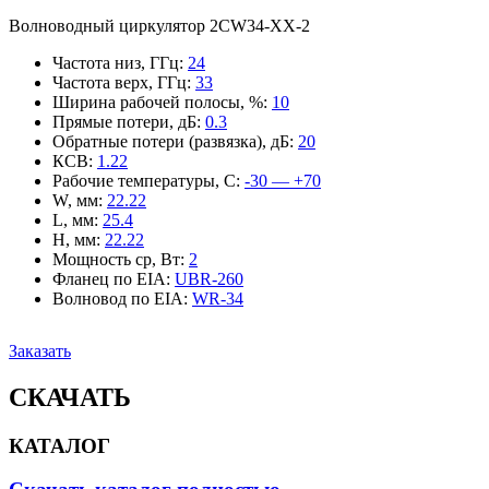
Волноводный циркулятор 2CW34-XX-2
Частота низ, ГГц
:
24
Частота верх, ГГц
:
33
Ширина рабочей полосы, %
:
10
Прямые потери, дБ
:
0.3
Обратные потери (развязка), дБ
:
20
КСВ
:
1.22
Рабочие температуры, С
:
-30 — +70
W, мм
:
22.22
L, мм
:
25.4
H, мм
:
22.22
Мощность ср, Вт
:
2
Фланец по EIA
:
UBR-260
Волновод по EIA
:
WR-34
Заказать
СКАЧАТЬ
КАТАЛОГ