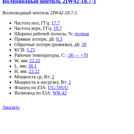
Волноводный вентиль 2IW42-18.7-1
Волноводный вентиль 2IW42-18.7-1
Частота низ, ГГц
:
17.7
Частота верх, ГГц
:
19.7
Ширина рабочей полосы, %
:
полная
Прямые потери, дБ
:
0.3
Обратные потери (развязка), дБ
:
20
КСВ
:
1.25
Рабочие температуры, С
:
-30 — +70
W, мм
:
22.22
L, мм
:
38.1
H, мм
:
22.22
Мощность ср, Вт
:
2
Мощность в нагрузку, Вт
:
2
Фланец по EIA
:
UG-595/U
Волновод по EIA
:
WR-42
Заказать