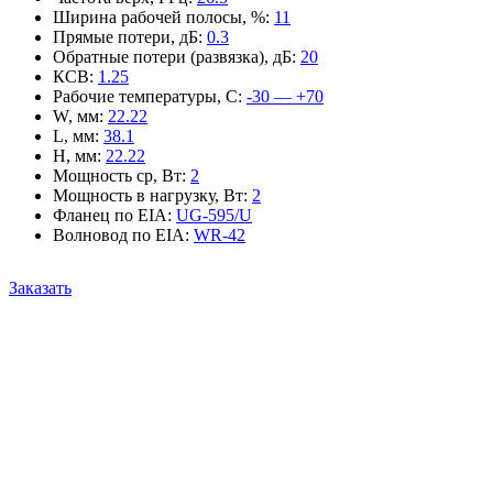
Ширина рабочей полосы, %
:
11
Прямые потери, дБ
:
0.3
Обратные потери (развязка), дБ
:
20
КСВ
:
1.25
Рабочие температуры, С
:
-30 — +70
W, мм
:
22.22
L, мм
:
38.1
H, мм
:
22.22
Мощность ср, Вт
:
2
Мощность в нагрузку, Вт
:
2
Фланец по EIA
:
UG-595/U
Волновод по EIA
:
WR-42
Заказать