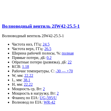
Волноводный вентиль 2IW42-25.5-1
Волноводный вентиль 2IW42-25.5-1
Частота низ, ГГц
:
24.5
Частота верх, ГГц
:
26.5
Ширина рабочей полосы, %
:
полная
Прямые потери, дБ
:
0.2
Обратные потери (развязка), дБ
:
22
КСВ
:
1.18
Рабочие температуры, С
:
-30 — +70
W, мм
:
22.22
L, мм
:
38.1
H, мм
:
22.22
Мощность ср, Вт
:
2
Мощность в нагрузку, Вт
:
2
Фланец по EIA
:
UG-595/U
Волновод по EIA
:
WR-42