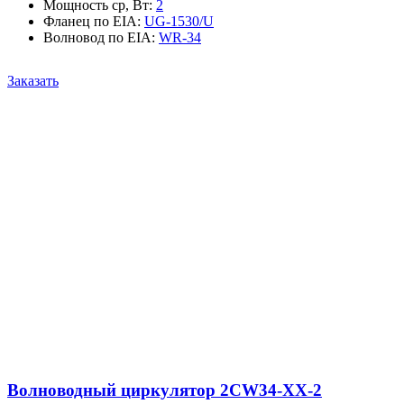
Мощность ср, Вт
:
2
Фланец по EIA
:
UG-1530/U
Волновод по EIA
:
WR-34
Заказать
Волноводный циркулятор 2CW34-XX-2