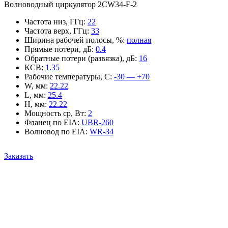
Волноводный циркулятор 2CW34-F-2
Частота низ, ГГц
:
22
Частота верх, ГГц
:
33
Ширина рабочей полосы, %
:
полная
Прямые потери, дБ
:
0.4
Обратные потери (развязка), дБ
:
16
КСВ
:
1.35
Рабочие температуры, С
:
-30 — +70
W, мм
:
22.22
L, мм
:
25.4
H, мм
:
22.22
Мощность ср, Вт
:
2
Фланец по EIA
:
UBR-260
Волновод по EIA
:
WR-34
Заказать