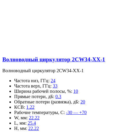
Волноводный циркулятор 2CW34-XX-1
Волноводный циркулятор 2CW34-XX-1
Частота низ, ГГц
:
24
Частота верх, ГГц
:
33
Ширина рабочей полосы, %
:
10
Прямые потери, дБ
:
0.3
Обратные потери (развязка), дБ
:
20
КСВ
:
1.22
Рабочие температуры, С
:
-30 — +70
W, мм
:
22.22
L, мм
:
25.4
H, мм
:
22.22