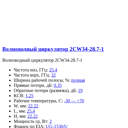
Волноводный циркулятор 2CW34-28.7-1
Волноводный циркулятор 2CW34-28.7-1
Частота низ, ГГц
:
25.4
Частота верх, ГГц
:
32
Ширина рабочей полосы, %
:
полная
Прямые потери, дБ
:
0.35
Обратные потери (развязка), дБ
:
19
КСВ
:
1.25
Рабочие температуры, С
:
-30 — +70
W, мм
:
22.22
L, мм
:
25.4
H, мм
:
22.22
Мощность ср, Вт
:
2
Фланец по EIA
:
UG-1530/U