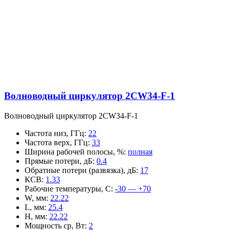
Волноводный циркулятор 2CW34-F-1
Волноводный циркулятор 2CW34-F-1
Частота низ, ГГц
:
22
Частота верх, ГГц
:
33
Ширина рабочей полосы, %
:
полная
Прямые потери, дБ
:
0.4
Обратные потери (развязка), дБ
:
17
КСВ
:
1.33
Рабочие температуры, С
:
-30 — +70
W, мм
:
22.22
L, мм
:
25.4
H, мм
:
22.22
Мощность ср, Вт
:
2