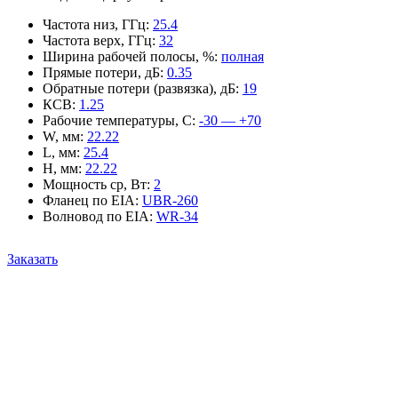
Частота низ, ГГц
:
25.4
Частота верх, ГГц
:
32
Ширина рабочей полосы, %
:
полная
Прямые потери, дБ
:
0.35
Обратные потери (развязка), дБ
:
19
КСВ
:
1.25
Рабочие температуры, С
:
-30 — +70
W, мм
:
22.22
L, мм
:
25.4
H, мм
:
22.22
Мощность ср, Вт
:
2
Фланец по EIA
:
UBR-260
Волновод по EIA
:
WR-34
Заказать