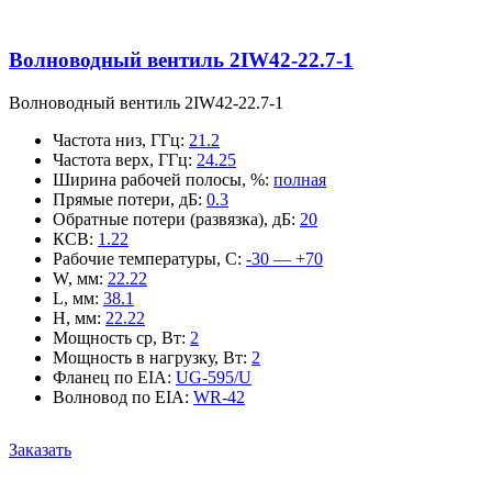
Волноводный вентиль 2IW42-22.7-1
Волноводный вентиль 2IW42-22.7-1
Частота низ, ГГц
:
21.2
Частота верх, ГГц
:
24.25
Ширина рабочей полосы, %
:
полная
Прямые потери, дБ
:
0.3
Обратные потери (развязка), дБ
:
20
КСВ
:
1.22
Рабочие температуры, С
:
-30 — +70
W, мм
:
22.22
L, мм
:
38.1
H, мм
:
22.22
Мощность ср, Вт
:
2
Мощность в нагрузку, Вт
:
2
Фланец по EIA
:
UG-595/U
Волновод по EIA
:
WR-42
Заказать