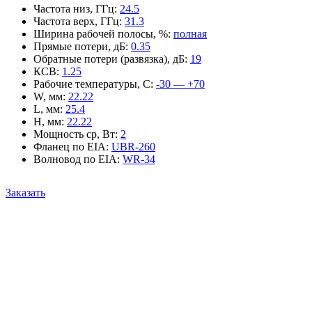
Частота низ, ГГц
:
24.5
Частота верх, ГГц
:
31.3
Ширина рабочей полосы, %
:
полная
Прямые потери, дБ
:
0.35
Обратные потери (развязка), дБ
:
19
КСВ
:
1.25
Рабочие температуры, С
:
-30 — +70
W, мм
:
22.22
L, мм
:
25.4
H, мм
:
22.22
Мощность ср, Вт
:
2
Фланец по EIA
:
UBR-260
Волновод по EIA
:
WR-34
Заказать