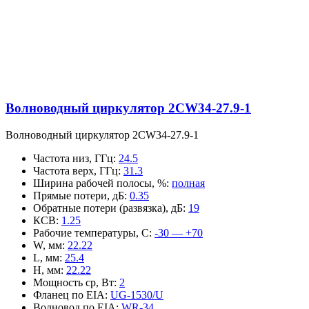
Волноводный циркулятор 2CW34-27.9-1
Волноводный циркулятор 2CW34-27.9-1
Частота низ, ГГц
:
24.5
Частота верх, ГГц
:
31.3
Ширина рабочей полосы, %
:
полная
Прямые потери, дБ
:
0.35
Обратные потери (развязка), дБ
:
19
КСВ
:
1.25
Рабочие температуры, С
:
-30 — +70
W, мм
:
22.22
L, мм
:
25.4
H, мм
:
22.22
Мощность ср, Вт
:
2
Фланец по EIA
:
UG-1530/U
Волновод по EIA
:
WR-34