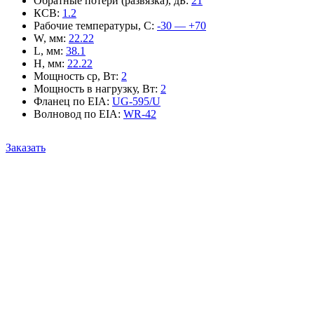
Обратные потери (развязка), дБ
:
21
КСВ
:
1.2
Рабочие температуры, С
:
-30 — +70
W, мм
:
22.22
L, мм
:
38.1
H, мм
:
22.22
Мощность ср, Вт
:
2
Мощность в нагрузку, Вт
:
2
Фланец по EIA
:
UG-595/U
Волновод по EIA
:
WR-42
Заказать