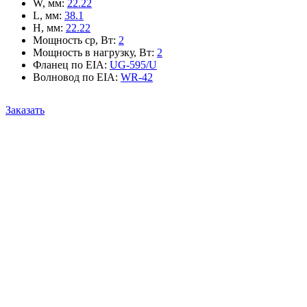
W, мм
:
22.22
L, мм
:
38.1
H, мм
:
22.22
Мощность ср, Вт
:
2
Мощность в нагрузку, Вт
:
2
Фланец по EIA
:
UG-595/U
Волновод по EIA
:
WR-42
Заказать