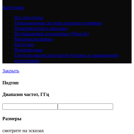
Категории
Все
продукты
Операционная система реального времени
Поверхностного монтажа
Встраиваемые полосковые (Drop-In)
Микрополосковые
Нагрузки
Волноводные
Средства вычислительной техники в защищенном
исполнении
Закрыть
Подтип
Диапазон частот, ГГц
Размеры
смотрите на эскизах