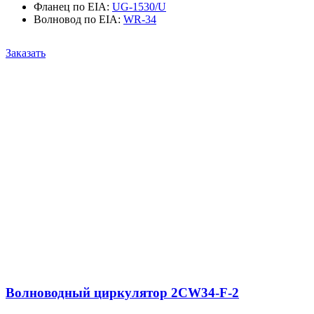
Фланец по EIA
:
UG-1530/U
Волновод по EIA
:
WR-34
Заказать
Волноводный циркулятор 2CW34-F-2