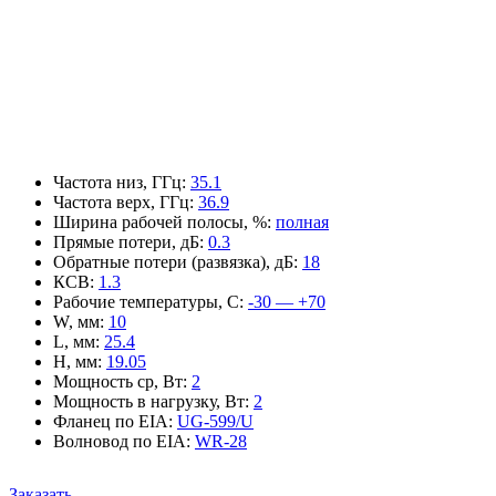
Частота низ, ГГц
:
35.1
Частота верх, ГГц
:
36.9
Ширина рабочей полосы, %
:
полная
Прямые потери, дБ
:
0.3
Обратные потери (развязка), дБ
:
18
КСВ
:
1.3
Рабочие температуры, С
:
-30 — +70
W, мм
:
10
L, мм
:
25.4
H, мм
:
19.05
Мощность ср, Вт
:
2
Мощность в нагрузку, Вт
:
2
Фланец по EIA
:
UG-599/U
Волновод по EIA
:
WR-28
Заказать