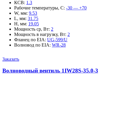
КСВ
:
1.3
Рабочие температуры, С
:
-30 — +70
W, мм
:
9.53
L, мм
:
31.75
H, мм
:
19.05
Мощность ср, Вт
:
2
Мощность в нагрузку, Вт
:
2
Фланец по EIA
:
UG-599/U
Волновод по EIA
:
WR-28
Заказать
Волноводный вентиль 1IW28S-35.0-3