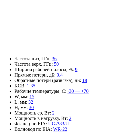
Частота низ, ГГц
:
36
Частота верх, ГГц
:
50
Ширина рабочей полосы, %
:
9
Прямые потери, дБ
:
0.4
Обратные потери (развязка), дБ
:
18
КСВ
:
1.35
Рабочие температуры, С
:
-30 — +70
W, мм
:
15
L, мм
:
32
H, мм
:
30
Мощность ср, Вт
:
2
Мощность в нагрузку, Вт
:
2
Фланец по EIA
:
UG-383/U
Волновод по EIA
:
WR-22