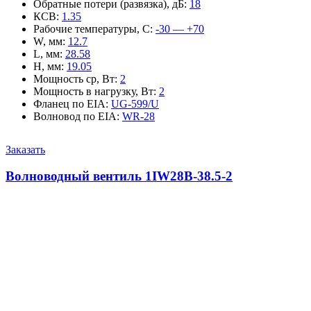
Обратные потери (развязка), дБ
:
18
КСВ
:
1.35
Рабочие температуры, С
:
-30 — +70
W, мм
:
12.7
L, мм
:
28.58
H, мм
:
19.05
Мощность ср, Вт
:
2
Мощность в нагрузку, Вт
:
2
Фланец по EIA
:
UG-599/U
Волновод по EIA
:
WR-28
Заказать
Волноводный вентиль 1IW28B-38.5-2