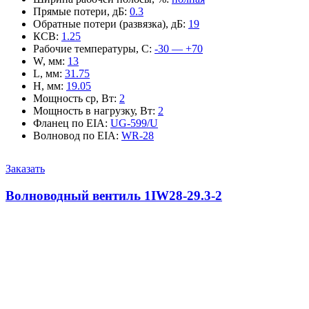
Прямые потери, дБ
:
0.3
Обратные потери (развязка), дБ
:
19
КСВ
:
1.25
Рабочие температуры, С
:
-30 — +70
W, мм
:
13
L, мм
:
31.75
H, мм
:
19.05
Мощность ср, Вт
:
2
Мощность в нагрузку, Вт
:
2
Фланец по EIA
:
UG-599/U
Волновод по EIA
:
WR-28
Заказать
Волноводный вентиль 1IW28-29.3-2