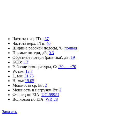
Частота низ, ГГц
:
37
Частота верх, ГГц
:
40
Ширина рабочей полосы, %
:
полная
Прямые потери, дБ
:
0.3
Обратные потери (развязка), дБ
:
19
КСВ
:
1.3
Рабочие температуры, С
:
-30 — +70
W, мм
:
12.7
L, мм
:
31.75
H, мм
:
19.05
Мощность ср, Вт
:
2
Мощность в нагрузку, Вт
:
2
Фланец по EIA
:
UG-599/U
Волновод по EIA
:
WR-28
Заказать