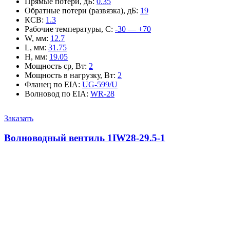
Прямые потери, дБ
:
0.35
Обратные потери (развязка), дБ
:
19
КСВ
:
1.3
Рабочие температуры, С
:
-30 — +70
W, мм
:
12.7
L, мм
:
31.75
H, мм
:
19.05
Мощность ср, Вт
:
2
Мощность в нагрузку, Вт
:
2
Фланец по EIA
:
UG-599/U
Волновод по EIA
:
WR-28
Заказать
Волноводный вентиль 1IW28-29.5-1