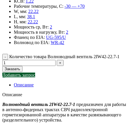
КСВ
:
1.22
Рабочие температуры, С
:
-30 — +70
W, мм
:
22.22
L, мм
:
38.1
H, мм
:
22.22
Мощность ср, Вт
:
2
Мощность в нагрузку, Вт
:
2
Фланец по EIA
:
UG-595/U
Волновод по EIA
:
WR-42
Количество товара Волноводный вентиль 2IW42-22.7-1
Заказать
Добавить запрос
Описание
Описание
Волноводный вентиль 2IW42-22.7-1
предназначен для работы
в антенно-фидерных трактах СВЧ радиоэлектронной
герметизированной аппаратуры в качестве развязывающего
(разделительного) устройства.