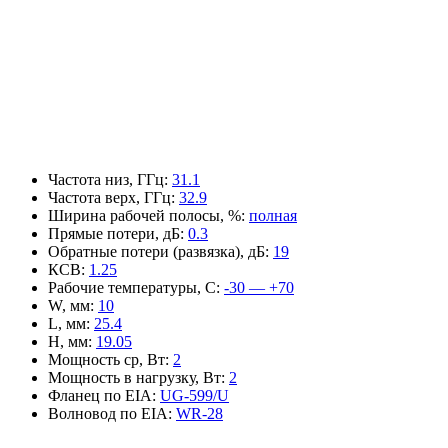
Частота низ, ГГц
:
31.1
Частота верх, ГГц
:
32.9
Ширина рабочей полосы, %
:
полная
Прямые потери, дБ
:
0.3
Обратные потери (развязка), дБ
:
19
КСВ
:
1.25
Рабочие температуры, С
:
-30 — +70
W, мм
:
10
L, мм
:
25.4
H, мм
:
19.05
Мощность ср, Вт
:
2
Мощность в нагрузку, Вт
:
2
Фланец по EIA
:
UG-599/U
Волновод по EIA
:
WR-28