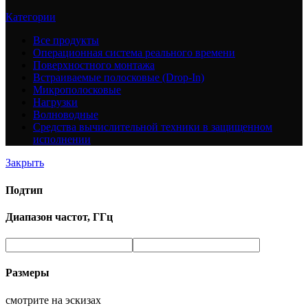
Категории
Все
продукты
Операционная система реального времени
Поверхностного монтажа
Встраиваемые полосковые (Drop-In)
Микрополосковые
Нагрузки
Волноводные
Средства вычислительной техники в защищенном
исполнении
Закрыть
Подтип
Диапазон частот, ГГц
Размеры
смотрите на эскизах