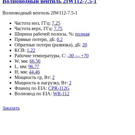
Волноводный вентиль 2IW112-7.5-1
Волноводный вентиль 2IW112-7.5-1
Частота низ, ГГц
:
7.25
Частота верх, ГГц
:
7.75
Ширина рабочей полосы, %
:
полная
Прямые потери, дБ
:
0.2
Обратные потери (развязка), дБ
:
20
КСВ
:
1.22
Рабочие температуры, С
:
-30 — +70
W, мм
:
66.56
L, мм
:
96.77
H, мм
:
44.46
Мощность ср, Вт
:
2
Мощность в нагрузку, Вт
:
2
Фланец по EIA
:
CPR-112G
Волновод по EIA
:
WR-112
Заказать