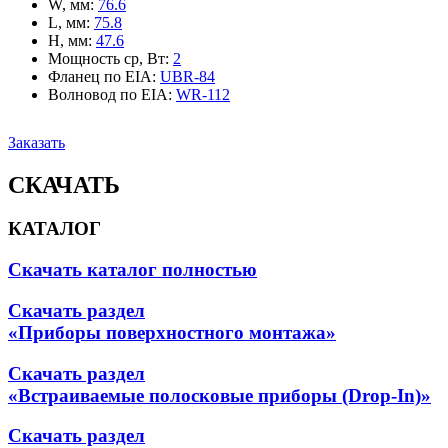
W, мм
:
76.6
L, мм
:
75.8
H, мм
:
47.6
Мощность ср, Вт
:
2
Фланец по EIA
:
UBR-84
Волновод по EIA
:
WR-112
Заказать
СКАЧАТЬ
КАТАЛОГ
Скачать каталог полностью
Скачать раздел
«Приборы поверхностного монтажа»
Скачать раздел
«Встраиваемые полосковые приборы (Drop-In)»
Скачать раздел