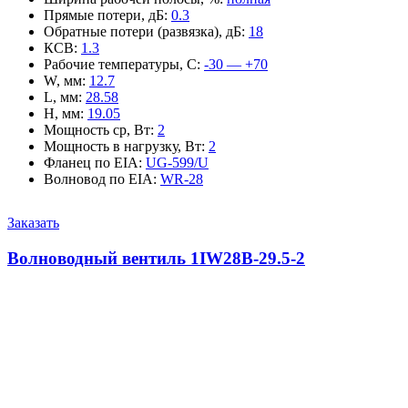
Прямые потери, дБ
:
0.3
Обратные потери (развязка), дБ
:
18
КСВ
:
1.3
Рабочие температуры, С
:
-30 — +70
W, мм
:
12.7
L, мм
:
28.58
H, мм
:
19.05
Мощность ср, Вт
:
2
Мощность в нагрузку, Вт
:
2
Фланец по EIA
:
UG-599/U
Волновод по EIA
:
WR-28
Заказать
Волноводный вентиль 1IW28B-29.5-2