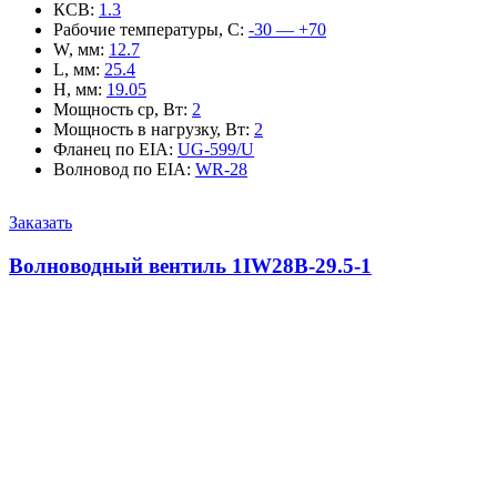
КСВ
:
1.3
Рабочие температуры, С
:
-30 — +70
W, мм
:
12.7
L, мм
:
25.4
H, мм
:
19.05
Мощность ср, Вт
:
2
Мощность в нагрузку, Вт
:
2
Фланец по EIA
:
UG-599/U
Волновод по EIA
:
WR-28
Заказать
Волноводный вентиль 1IW28B-29.5-1