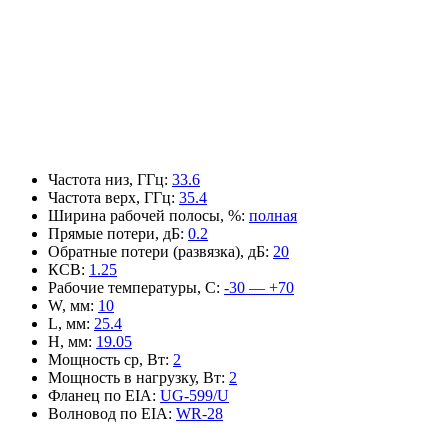
Частота низ, ГГц
:
33.6
Частота верх, ГГц
:
35.4
Ширина рабочей полосы, %
:
полная
Прямые потери, дБ
:
0.2
Обратные потери (развязка), дБ
:
20
КСВ
:
1.25
Рабочие температуры, С
:
-30 — +70
W, мм
:
10
L, мм
:
25.4
H, мм
:
19.05
Мощность ср, Вт
:
2
Мощность в нагрузку, Вт
:
2
Фланец по EIA
:
UG-599/U
Волновод по EIA
:
WR-28