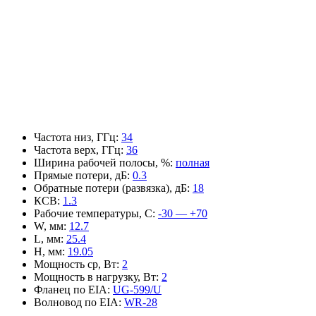
Частота низ, ГГц
:
34
Частота верх, ГГц
:
36
Ширина рабочей полосы, %
:
полная
Прямые потери, дБ
:
0.3
Обратные потери (развязка), дБ
:
18
КСВ
:
1.3
Рабочие температуры, С
:
-30 — +70
W, мм
:
12.7
L, мм
:
25.4
H, мм
:
19.05
Мощность ср, Вт
:
2
Мощность в нагрузку, Вт
:
2
Фланец по EIA
:
UG-599/U
Волновод по EIA
:
WR-28