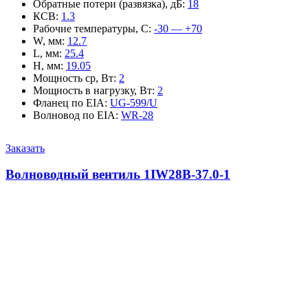
Обратные потери (развязка), дБ
:
18
КСВ
:
1.3
Рабочие температуры, С
:
-30 — +70
W, мм
:
12.7
L, мм
:
25.4
H, мм
:
19.05
Мощность ср, Вт
:
2
Мощность в нагрузку, Вт
:
2
Фланец по EIA
:
UG-599/U
Волновод по EIA
:
WR-28
Заказать
Волноводный вентиль 1IW28B-37.0-1