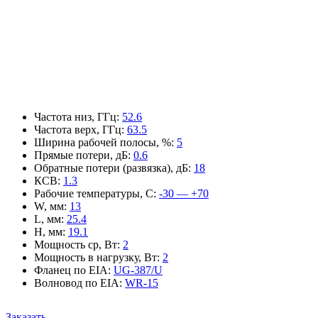
Частота низ, ГГц
:
52.6
Частота верх, ГГц
:
63.5
Ширина рабочей полосы, %
:
5
Прямые потери, дБ
:
0.6
Обратные потери (развязка), дБ
:
18
КСВ
:
1.3
Рабочие температуры, С
:
-30 — +70
W, мм
:
13
L, мм
:
25.4
H, мм
:
19.1
Мощность ср, Вт
:
2
Мощность в нагрузку, Вт
:
2
Фланец по EIA
:
UG-387/U
Волновод по EIA
:
WR-15
Заказать