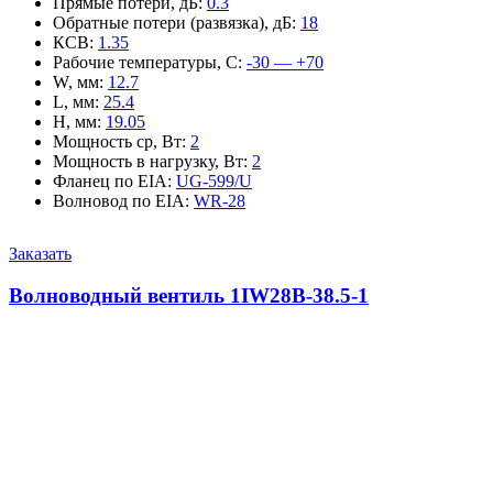
Прямые потери, дБ
:
0.3
Обратные потери (развязка), дБ
:
18
КСВ
:
1.35
Рабочие температуры, С
:
-30 — +70
W, мм
:
12.7
L, мм
:
25.4
H, мм
:
19.05
Мощность ср, Вт
:
2
Мощность в нагрузку, Вт
:
2
Фланец по EIA
:
UG-599/U
Волновод по EIA
:
WR-28
Заказать
Волноводный вентиль 1IW28B-38.5-1