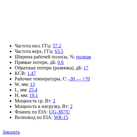
Частота низ, ГГц
:
57.2
Частота верх, ГГц
:
63.5
Ширина рабочей полосы, %
:
полная
Прямые потери, дБ
:
0.6
Обратные потери (развязка), дБ
:
17
КСВ
:
1.47
Рабочие температуры, С
:
-30 — +70
W, мм
:
13
L, мм
:
25.4
H, мм
:
19.1
Мощность ср, Вт
:
2
Мощность в нагрузку, Вт
:
2
Фланец по EIA
:
UG-387/U
Волновод по EIA
:
WR-15
Заказать