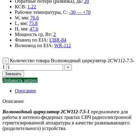
Обратные потери (развязка), дБ
:
20
КСВ
:
1.22
Рабочие температуры, С
:
-30 — +70
W, мм
:
76.6
L, мм
:
75.8
H, мм
:
47.6
Мощность ср, Вт
:
2
Фланец по EIA
:
UBR-84
Волновод по EIA
:
WR-112
Количество товара Волноводный циркулятор 2CW112-7.5-
1
Заказать
Добавить запрос
Описание
Описание
Волноводный циркулятор 2CW112-7.5-1
предназначен для
работы в антенно-фидерных трактах СВЧ радиоэлектронной
герметизированной аппаратуры в качестве развязывающего
(разделительного) устройства.