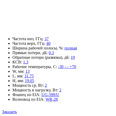
Частота низ, ГГц
:
37
Частота верх, ГГц
:
40
Ширина рабочей полосы, %
:
полная
Прямые потери, дБ
:
0.3
Обратные потери (развязка), дБ
:
19
КСВ
:
1.3
Рабочие температуры, С
:
-30 — +70
W, мм
:
13
L, мм
:
31.75
H, мм
:
19.05
Мощность ср, Вт
:
2
Мощность в нагрузку, Вт
:
2
Фланец по EIA
:
UG-599/U
Волновод по EIA
:
WR-28
Заказать