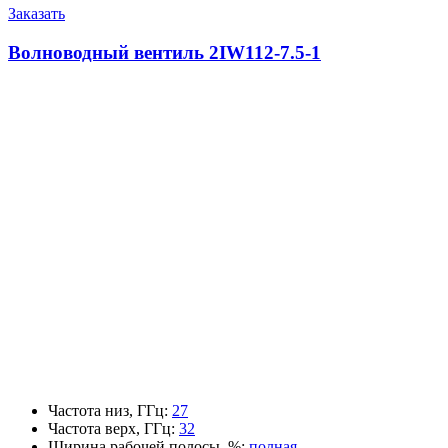
Заказать
Волноводный вентиль 2IW112-7.5-1
Частота низ, ГГц
:
27
Частота верх, ГГц
:
32
Ширина рабочей полосы, %
:
полная