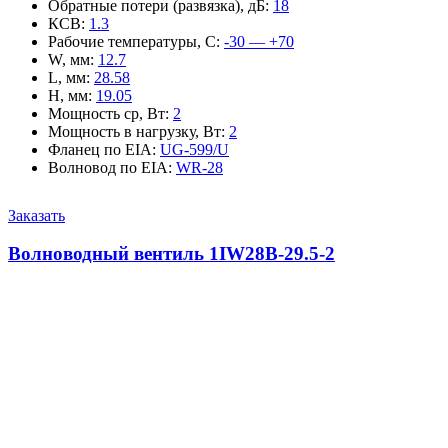
Обратные потери (развязка), дБ
:
18
КСВ
:
1.3
Рабочие температуры, С
:
-30 — +70
W, мм
:
12.7
L, мм
:
28.58
H, мм
:
19.05
Мощность ср, Вт
:
2
Мощность в нагрузку, Вт
:
2
Фланец по EIA
:
UG-599/U
Волновод по EIA
:
WR-28
Заказать
Волноводный вентиль 1IW28B-29.5-2