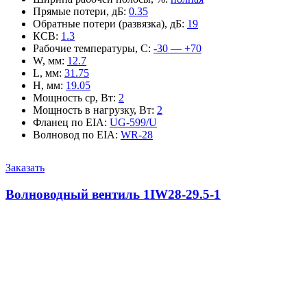
Прямые потери, дБ
:
0.35
Обратные потери (развязка), дБ
:
19
КСВ
:
1.3
Рабочие температуры, С
:
-30 — +70
W, мм
:
12.7
L, мм
:
31.75
H, мм
:
19.05
Мощность ср, Вт
:
2
Мощность в нагрузку, Вт
:
2
Фланец по EIA
:
UG-599/U
Волновод по EIA
:
WR-28
Заказать
Волноводный вентиль 1IW28-29.5-1