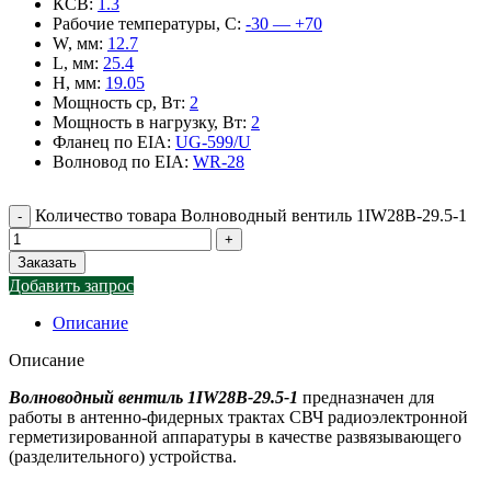
КСВ
:
1.3
Рабочие температуры, С
:
-30 — +70
W, мм
:
12.7
L, мм
:
25.4
H, мм
:
19.05
Мощность ср, Вт
:
2
Мощность в нагрузку, Вт
:
2
Фланец по EIA
:
UG-599/U
Волновод по EIA
:
WR-28
Количество товара Волноводный вентиль 1IW28B-29.5-1
Заказать
Добавить запрос
Описание
Описание
Волноводный вентиль 1IW28B-29.5-1
предназначен для
работы в антенно-фидерных трактах СВЧ радиоэлектронной
герметизированной аппаратуры в качестве развязывающего
(разделительного) устройства.