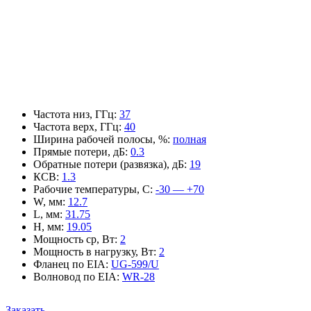
Частота низ, ГГц
:
37
Частота верх, ГГц
:
40
Ширина рабочей полосы, %
:
полная
Прямые потери, дБ
:
0.3
Обратные потери (развязка), дБ
:
19
КСВ
:
1.3
Рабочие температуры, С
:
-30 — +70
W, мм
:
12.7
L, мм
:
31.75
H, мм
:
19.05
Мощность ср, Вт
:
2
Мощность в нагрузку, Вт
:
2
Фланец по EIA
:
UG-599/U
Волновод по EIA
:
WR-28
Заказать