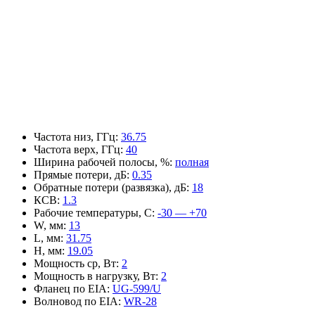
Частота низ, ГГц
:
36.75
Частота верх, ГГц
:
40
Ширина рабочей полосы, %
:
полная
Прямые потери, дБ
:
0.35
Обратные потери (развязка), дБ
:
18
КСВ
:
1.3
Рабочие температуры, С
:
-30 — +70
W, мм
:
13
L, мм
:
31.75
H, мм
:
19.05
Мощность ср, Вт
:
2
Мощность в нагрузку, Вт
:
2
Фланец по EIA
:
UG-599/U
Волновод по EIA
:
WR-28