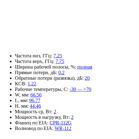
Частота низ, ГГц
:
7.25
Частота верх, ГГц
:
7.75
Ширина рабочей полосы, %
:
полная
Прямые потери, дБ
:
0.2
Обратные потери (развязка), дБ
:
20
КСВ
:
1.22
Рабочие температуры, С
:
-30 — +70
W, мм
:
66.56
L, мм
:
96.77
H, мм
:
44.46
Мощность ср, Вт
:
2
Мощность в нагрузку, Вт
:
2
Фланец по EIA
:
CPR-112G
Волновод по EIA
:
WR-112