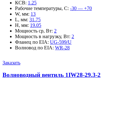
КСВ
:
1.25
Рабочие температуры, С
:
-30 — +70
W, мм
:
13
L, мм
:
31.75
H, мм
:
19.05
Мощность ср, Вт
:
2
Мощность в нагрузку, Вт
:
2
Фланец по EIA
:
UG-599/U
Волновод по EIA
:
WR-28
Заказать
Волноводный вентиль 1IW28-29.3-2