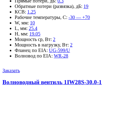
Прямые потери, дБ
:
0.3
Обратные потери (развязка), дБ
:
19
КСВ
:
1.25
Рабочие температуры, С
:
-30 — +70
W, мм
:
10
L, мм
:
25.4
H, мм
:
19.05
Мощность ср, Вт
:
2
Мощность в нагрузку, Вт
:
2
Фланец по EIA
:
UG-599/U
Волновод по EIA
:
WR-28
Заказать
Волноводный вентиль 1IW28S-30.0-1