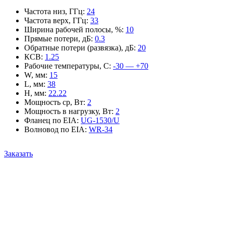
Частота низ, ГГц
:
24
Частота верх, ГГц
:
33
Ширина рабочей полосы, %
:
10
Прямые потери, дБ
:
0.3
Обратные потери (развязка), дБ
:
20
КСВ
:
1.25
Рабочие температуры, С
:
-30 — +70
W, мм
:
15
L, мм
:
38
H, мм
:
22.22
Мощность ср, Вт
:
2
Мощность в нагрузку, Вт
:
2
Фланец по EIA
:
UG-1530/U
Волновод по EIA
:
WR-34
Заказать