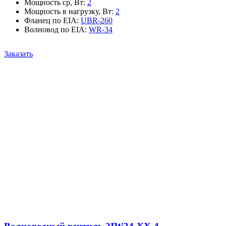
Мощность ср, Вт
:
2
Мощность в нагрузку, Вт
:
2
Фланец по EIA
:
UBR-260
Волновод по EIA
:
WR-34
Заказать