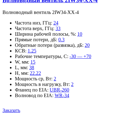
Волноводный вентиль 2IW34-XX-4
Волноводный вентиль 2IW34-XX-4
Частота низ, ГГц
:
24
Частота верх, ГГц
:
33
Ширина рабочей полосы, %
:
10
Прямые потери, дБ
:
0.3
Обратные потери (развязка), дБ
:
20
КСВ
:
1.25
Рабочие температуры, С
:
-30 — +70
W, мм
:
15
L, мм
:
38
H, мм
:
22.22
Мощность ср, Вт
:
2
Мощность в нагрузку, Вт
:
2
Фланец по EIA
:
UBR-260
Волновод по EIA
:
WR-34
Заказать