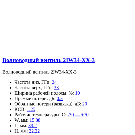
Волноводный вентиль 2IW34-XX-3
Волноводный вентиль 2IW34-XX-3
Частота низ, ГГц
:
24
Частота верх, ГГц
:
33
Ширина рабочей полосы, %
:
10
Прямые потери, дБ
:
0.3
Обратные потери (развязка), дБ
:
20
КСВ
:
1.25
Рабочие температуры, С
:
-30 — +70
W, мм
:
15.88
L, мм
:
39.2
H, мм
:
22.22