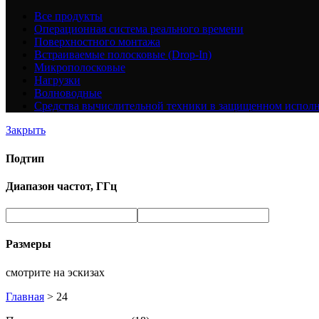
Все
продукты
Операционная система реального времени
Поверхностного монтажа
Встраиваемые полосковые (Drop-In)
Микрополосковые
Нагрузки
Волноводные
Средства вычислительной техники в защищенном испол
Закрыть
Подтип
Диапазон частот, ГГц
Размеры
смотрите на эскизах
Главная
>
24