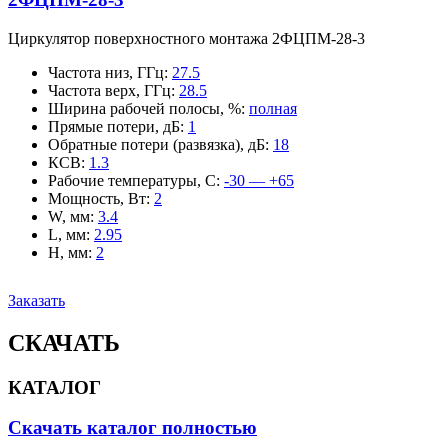
Циркулятор поверхностного монтажа 2ФЦПМ-28-3
Частота низ, ГГц
:
27.5
Частота верх, ГГц
:
28.5
Ширина рабочей полосы, %
:
полная
Прямые потери, дБ
:
1
Обратные потери (развязка), дБ
:
18
КСВ
:
1.3
Рабочие температуры, С
:
-30 — +65
Мощность, Вт
:
2
W, мм
:
3.4
L, мм
:
2.95
H, мм
:
2
Заказать
СКАЧАТЬ
КАТАЛОГ
Скачать каталог полностью