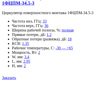
1ФЦПМ-34.5-3
Циркулятор поверхностного монтажа 1ФЦПМ-34.5-3
Частота низ, ГГц
:
33
Частота верх, ГГц
:
36
Ширина рабочей полосы, %
:
полная
Прямые потери, дБ
:
1.2
Обратные потери (развязка), дБ
:
18
КСВ
:
1.35
Рабочие температуры, С
:
-30 — +65
Мощность, Вт
:
2
W, мм
:
3.4
L, мм
:
2.95
H, мм
:
2
Заказать