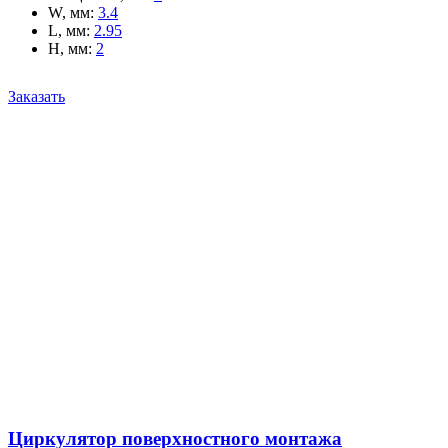
W, мм
:
3.4
L, мм
:
2.95
H, мм
:
2
Заказать
Циркулятор поверхностного монтажа