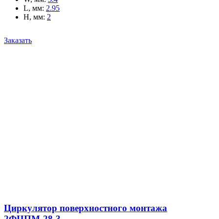
L, мм
:
2.95
H, мм
:
2
Заказать
Циркулятор поверхностного монтажа
2ФЦПМ-28-3