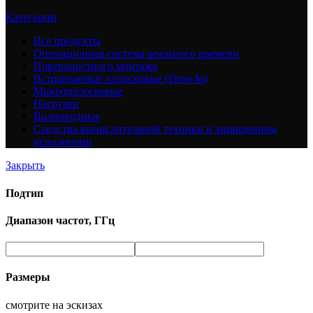
Категории
Все
продукты
Операционная система реального времени
Поверхностного монтажа
Встраиваемые полосковые (Drop-In)
Микрополосковые
Нагрузки
Волноводные
Средства вычислительной техники в защищенном
исполнении
Закрыть
Подтип
Диапазон частот, ГГц
Размеры
смотрите на эскизах