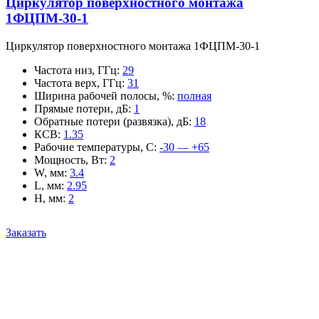
Циркулятор поверхностного монтажа
1ФЦПМ-30-1
Циркулятор поверхностного монтажа 1ФЦПМ-30-1
Частота низ, ГГц
:
29
Частота верх, ГГц
:
31
Ширина рабочей полосы, %
:
полная
Прямые потери, дБ
:
1
Обратные потери (развязка), дБ
:
18
КСВ
:
1.35
Рабочие температуры, С
:
-30 — +65
Мощность, Вт
:
2
W, мм
:
3.4
L, мм
:
2.95
H, мм
:
2
Заказать