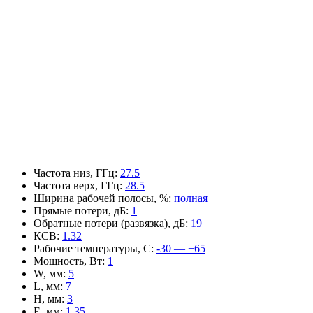
Частота низ, ГГц
:
27.5
Частота верх, ГГц
:
28.5
Ширина рабочей полосы, %
:
полная
Прямые потери, дБ
:
1
Обратные потери (развязка), дБ
:
19
КСВ
:
1.32
Рабочие температуры, С
:
-30 — +65
Мощность, Вт
:
1
W, мм
:
5
L, мм
:
7
H, мм
:
3
E, мм
:
1.35