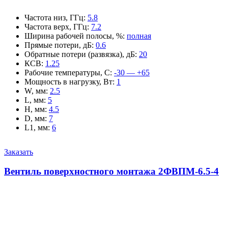
Частота низ, ГГц
:
5.8
Частота верх, ГГц
:
7.2
Ширина рабочей полосы, %
:
полная
Прямые потери, дБ
:
0.6
Обратные потери (развязка), дБ
:
20
КСВ
:
1.25
Рабочие температуры, С
:
-30 — +65
Мощность в нагрузку, Вт
:
1
W, мм
:
2.5
L, мм
:
5
H, мм
:
4.5
D, мм
:
7
L1, мм
:
6
Заказать
Вентиль поверхностного монтажа 2ФВПМ-6.5-4