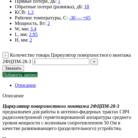
Прямые потери, дБ
:
1
Обратные потери (развязка), дБ
:
18
КСВ
:
1.3
Рабочие температуры, С
:
-30 — +65
Мощность, Вт
:
2
W, мм
:
3.4
L, мм
:
2.95
H, мм
:
2
Количество товара Циркулятор поверхностного монтажа
2ФЦПМ-28-3
Заказать
Добавить запрос
Описание
Описание
Циркулятор поверхностного монтажа 2ФЦПМ-28-3
предназначен для работы в антенно-фидерных трактах СВЧ
радиоэлектронной герметизированной аппаратуры среднего
уровня мощности с волновым сопротивлением 50 Ом в
качестве развязывающего (разделительного) устройства.