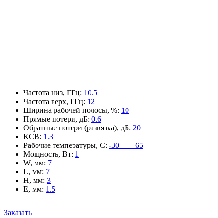
Частота низ, ГГц
:
10.5
Частота верх, ГГц
:
12
Ширина рабочей полосы, %
:
10
Прямые потери, дБ
:
0.6
Обратные потери (развязка), дБ
:
20
КСВ
:
1.3
Рабочие температуры, С
:
-30 — +65
Мощность, Вт
:
1
W, мм
:
7
L, мм
:
7
H, мм
:
3
E, мм
:
1.5
Заказать