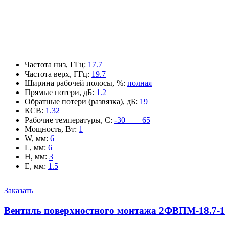
Частота низ, ГГц
:
17.7
Частота верх, ГГц
:
19.7
Ширина рабочей полосы, %
:
полная
Прямые потери, дБ
:
1.2
Обратные потери (развязка), дБ
:
19
КСВ
:
1.32
Рабочие температуры, С
:
-30 — +65
Мощность, Вт
:
1
W, мм
:
6
L, мм
:
6
H, мм
:
3
E, мм
:
1.5
Заказать
Вентиль поверхностного монтажа 2ФВПМ-18.7-1