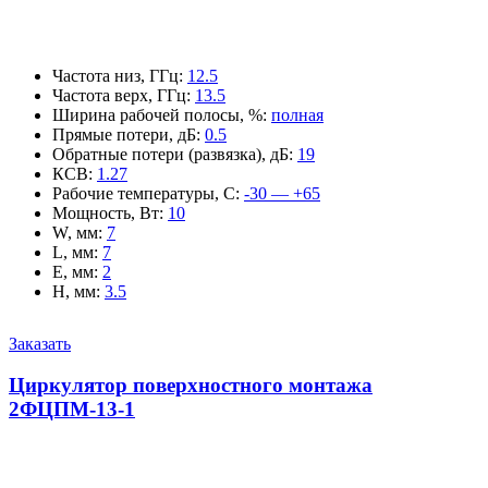
Частота низ, ГГц
:
12.5
Частота верх, ГГц
:
13.5
Ширина рабочей полосы, %
:
полная
Прямые потери, дБ
:
0.5
Обратные потери (развязка), дБ
:
19
КСВ
:
1.27
Рабочие температуры, С
:
-30 — +65
Мощность, Вт
:
10
W, мм
:
7
L, мм
:
7
E, мм
:
2
H, мм
:
3.5
Заказать
Циркулятор поверхностного монтажа
2ФЦПМ-13-1