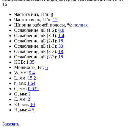
16
Частота низ, ГГц
:
8
Частота верх, ГГц
:
12
Ширина рабочей полосы, %
:
полная
Ослабление, дБ (1-2)
:
0.8
Ослабление, дБ (3-1)
:
1.4
Ослабление, дБ (2-1)
:
18
Ослабление, дБ (1-3)
:
30
Ослабление, дБ (3-2)
:
18
Ослабление, дБ (2-3)
:
18
КСВ
:
1.35
Мощность, Вт
:
6
W, мм
:
9.4
L, мм
:
15.2
h, мм
:
1.64
C, мм
:
0.635
G, мм
:
2
E, мм
:
2
E1, мм
:
10
H, мм
:
4.5
Заказать