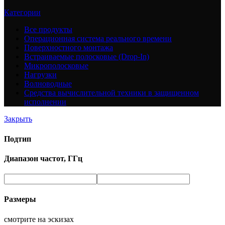
Категории
Все
продукты
Операционная система реального времени
Поверхностного монтажа
Встраиваемые полосковые (Drop-In)
Микрополосковые
Нагрузки
Волноводные
Средства вычислительной техники в защищенном
исполнении
Закрыть
Подтип
Диапазон частот, ГГц
Размеры
смотрите на эскизах