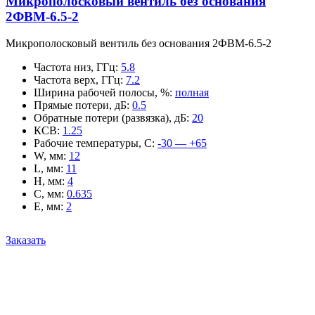
Микрополосковый вентиль без основания
2ФВМ-6.5-2
Микрополосковый вентиль без основания 2ФВМ-6.5-2
Частота низ, ГГц
:
5.8
Частота верх, ГГц
:
7.2
Ширина рабочей полосы, %
:
полная
Прямые потери, дБ
:
0.5
Обратные потери (развязка), дБ
:
20
КСВ
:
1.25
Рабочие температуры, С
:
-30 — +65
W, мм
:
12
L, мм
:
11
H, мм
:
4
C, мм
:
0.635
E, мм
:
2
Заказать