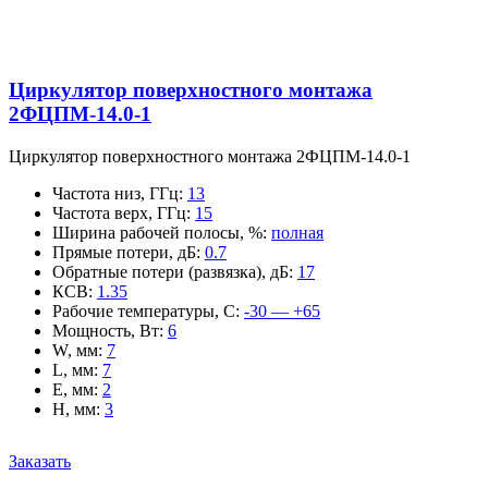
Циркулятор поверхностного монтажа
2ФЦПМ-14.0-1
Циркулятор поверхностного монтажа 2ФЦПМ-14.0-1
Частота низ, ГГц
:
13
Частота верх, ГГц
:
15
Ширина рабочей полосы, %
:
полная
Прямые потери, дБ
:
0.7
Обратные потери (развязка), дБ
:
17
КСВ
:
1.35
Рабочие температуры, С
:
-30 — +65
Мощность, Вт
:
6
W, мм
:
7
L, мм
:
7
E, мм
:
2
H, мм
:
3
Заказать