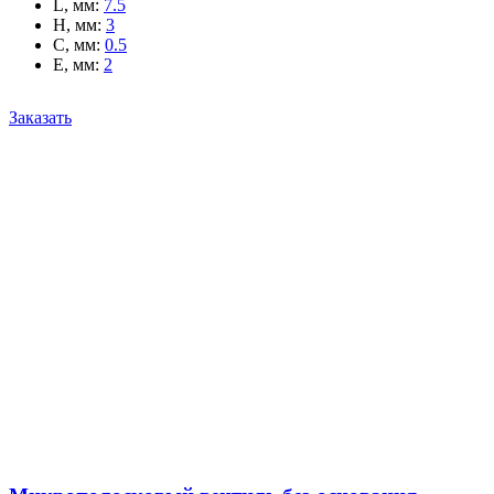
L, мм
:
7.5
H, мм
:
3
C, мм
:
0.5
E, мм
:
2
Заказать