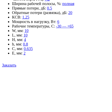
Ширина рабочей полосы, %
:
полная
Прямые потери, дБ
:
0.5
Обратные потери (развязка), дБ
:
20
КСВ
:
1.25
Мощность в нагрузку, Вт
:
6
Рабочие температуры, С
:
-30 — +65
W, мм
:
10
L, мм
:
10
H, мм
:
4
h, мм
:
0.8
C, мм
:
0.635
E, мм
:
2
Заказать