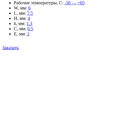
Рабочие температуры, С
:
-30 — +65
W, мм
:
6
L, мм
:
7.5
H, мм
:
4
h, мм
:
1.3
C, мм
:
0.5
E, мм
:
2
Заказать