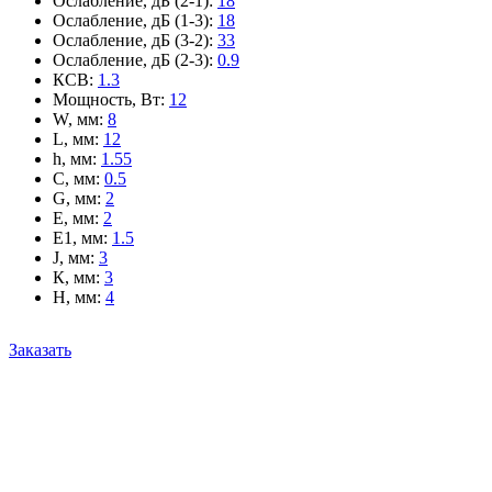
Ослабление, дБ (2-1)
:
18
Ослабление, дБ (1-3)
:
18
Ослабление, дБ (3-2)
:
33
Ослабление, дБ (2-3)
:
0.9
КСВ
:
1.3
Мощность, Вт
:
12
W, мм
:
8
L, мм
:
12
h, мм
:
1.55
C, мм
:
0.5
G, мм
:
2
E, мм
:
2
E1, мм
:
1.5
J, мм
:
3
К, мм
:
3
H, мм
:
4
Заказать