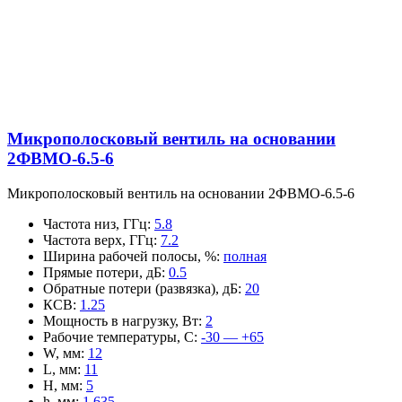
Микрополосковый вентиль на основании
2ФВМO-6.5-6
Микрополосковый вентиль на основании 2ФВМO-6.5-6
Частота низ, ГГц
:
5.8
Частота верх, ГГц
:
7.2
Ширина рабочей полосы, %
:
полная
Прямые потери, дБ
:
0.5
Обратные потери (развязка), дБ
:
20
КСВ
:
1.25
Мощность в нагрузку, Вт
:
2
Рабочие температуры, С
:
-30 — +65
W, мм
:
12
L, мм
:
11
H, мм
:
5
h, мм
:
1.635