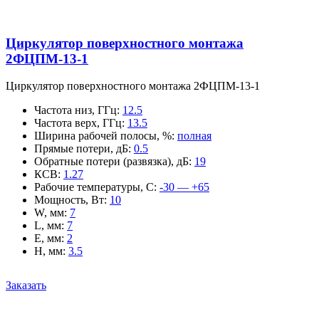
Циркулятор поверхностного монтажа
2ФЦПМ-13-1
Циркулятор поверхностного монтажа 2ФЦПМ-13-1
Частота низ, ГГц
:
12.5
Частота верх, ГГц
:
13.5
Ширина рабочей полосы, %
:
полная
Прямые потери, дБ
:
0.5
Обратные потери (развязка), дБ
:
19
КСВ
:
1.27
Рабочие температуры, С
:
-30 — +65
Мощность, Вт
:
10
W, мм
:
7
L, мм
:
7
E, мм
:
2
H, мм
:
3.5
Заказать