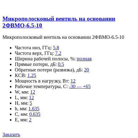
Микрополосковый вентиль на основании
2ФВМO-6.5-10
Микрополосковый вентиль на основании 2ФВМO-6.5-10
Частота низ, ГГц
:
5.8
Частота верх, ГГц
:
7.2
Ширина рабочей полосы, %
:
полная
Прямые потери, дБ
:
0.5
Обратные потери (развязка), дБ
:
20
КСВ
:
1.25
Мощность в нагрузку, Вт
:
12
Рабочие температуры, С
:
-30 — +65
W, мм
:
12
L, мм
:
12
H, мм
:
5
h, мм
:
1.635
C, мм
:
0.635
E, мм
:
2
Заказать