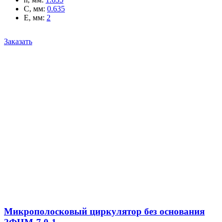
C, мм
:
0.635
E, мм
:
2
Заказать
Микрополосковый циркулятор без основания