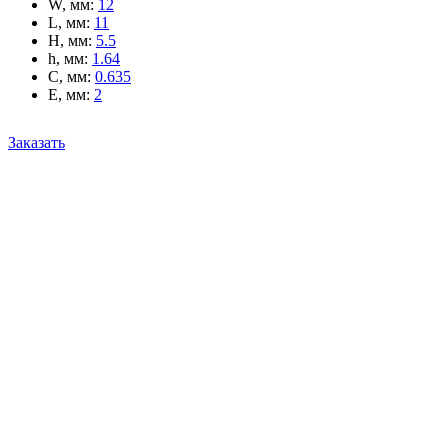
W, мм
:
12
L, мм
:
11
H, мм
:
5.5
h, мм
:
1.64
C, мм
:
0.635
E, мм
:
2
Заказать