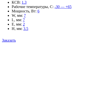
КСВ
:
1.3
Рабочие температуры, С
:
-30 — +65
Мощность, Вт
:
6
W, мм
:
7
L, мм
:
7
E, мм
:
2
H, мм
:
3.5
Заказать