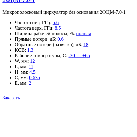
2ФЦМ-7.0-1
Микрополосковый циркулятор без основания 2ФЦМ-7.0-1
Частота низ, ГГц
:
5.6
Частота верх, ГГц
:
8.5
Ширина рабочей полосы, %
:
полная
Прямые потери, дБ
:
0.6
Обратные потери (развязка), дБ
:
18
КСВ
:
1.3
Рабочие температуры, С
:
-30 — +65
W, мм
:
12
L, мм
:
11
H, мм
:
4.5
C, мм
:
0.635
E, мм
:
2
Заказать