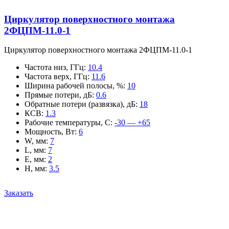
Циркулятор поверхностного монтажа
2ФЦПМ-11.0-1
Циркулятор поверхностного монтажа 2ФЦПМ-11.0-1
Частота низ, ГГц
:
10.4
Частота верх, ГГц
:
11.6
Ширина рабочей полосы, %
:
10
Прямые потери, дБ
:
0.6
Обратные потери (развязка), дБ
:
18
КСВ
:
1.3
Рабочие температуры, С
:
-30 — +65
Мощность, Вт
:
6
W, мм
:
7
L, мм
:
7
E, мм
:
2
H, мм
:
3.5
Заказать