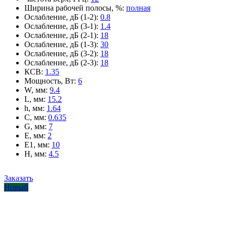
Ширина рабочей полосы, %
:
полная
Ослабление, дБ (1-2)
:
0.8
Ослабление, дБ (3-1)
:
1.4
Ослабление, дБ (2-1)
:
18
Ослабление, дБ (1-3)
:
30
Ослабление, дБ (3-2)
:
18
Ослабление, дБ (2-3)
:
18
КСВ
:
1.35
Мощность, Вт
:
6
W, мм
:
9.4
L, мм
:
15.2
h, мм
:
1.64
C, мм
:
0.635
G, мм
:
7
E, мм
:
2
E1, мм
:
10
H, мм
:
4.5
Заказать
Новый