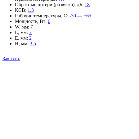
Обратные потери (развязка), дБ
:
18
КСВ
:
1.3
Рабочие температуры, С
:
-30 — +65
Мощность, Вт
:
6
W, мм
:
7
L, мм
:
7
E, мм
:
2
H, мм
:
3.5
Заказать