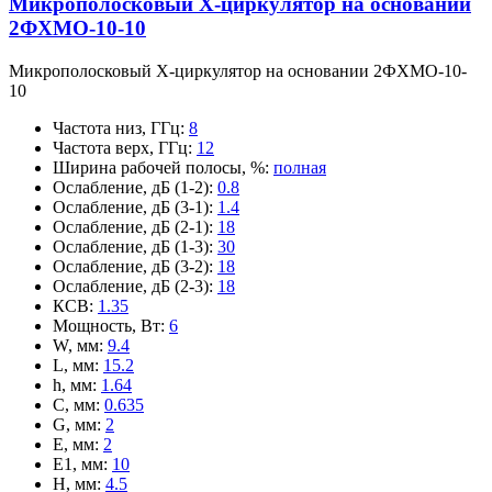
Микрополосковый X-циркулятор на основании
2ФХМО-10-10
Микрополосковый X-циркулятор на основании 2ФХМО-10-
10
Частота низ, ГГц
:
8
Частота верх, ГГц
:
12
Ширина рабочей полосы, %
:
полная
Ослабление, дБ (1-2)
:
0.8
Ослабление, дБ (3-1)
:
1.4
Ослабление, дБ (2-1)
:
18
Ослабление, дБ (1-3)
:
30
Ослабление, дБ (3-2)
:
18
Ослабление, дБ (2-3)
:
18
КСВ
:
1.35
Мощность, Вт
:
6
W, мм
:
9.4
L, мм
:
15.2
h, мм
:
1.64
C, мм
:
0.635
G, мм
:
2
E, мм
:
2
E1, мм
:
10
H, мм
:
4.5