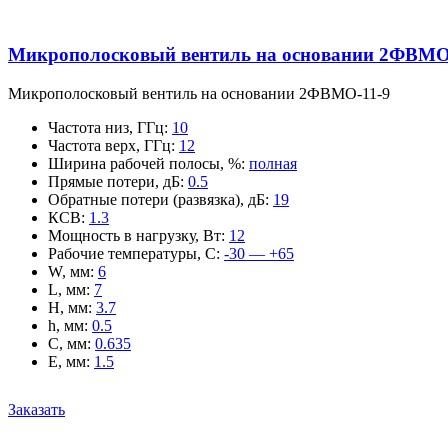
Микрополосковый вентиль на основании 2ФВМO
Микрополосковый вентиль на основании 2ФВМO-11-9
Частота низ, ГГц
:
10
Частота верх, ГГц
:
12
Ширина рабочей полосы, %
:
полная
Прямые потери, дБ
:
0.5
Обратные потери (развязка), дБ
:
19
КСВ
:
1.3
Мощность в нагрузку, Вт
:
12
Рабочие температуры, С
:
-30 — +65
W, мм
:
6
L, мм
:
7
H, мм
:
3.7
h, мм
:
0.5
C, мм
:
0.635
E, мм
:
1.5
Заказать