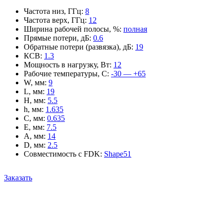
Частота низ, ГГц
:
8
Частота верх, ГГц
:
12
Ширина рабочей полосы, %
:
полная
Прямые потери, дБ
:
0.6
Обратные потери (развязка), дБ
:
19
КСВ
:
1.3
Мощность в нагрузку, Вт
:
12
Рабочие температуры, С
:
-30 — +65
W, мм
:
9
L, мм
:
19
H, мм
:
5.5
h, мм
:
1.635
C, мм
:
0.635
E, мм
:
7.5
A, мм
:
14
D, мм
:
2.5
Совместимость с FDK
:
Shape51
Заказать