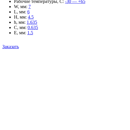
Рабочие температуры, С
:
-30 — +65
W, мм
:
7
L, мм
:
6
H, мм
:
4.5
h, мм
:
1.635
C, мм
:
0.635
E, мм
:
1.5
Заказать