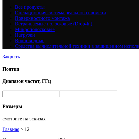
Все
продукты
Операционная система реального времени
Поверхностного монтажа
Встраиваемые полосковые (Drop-In)
Микрополосковые
Нагрузки
Волноводные
Средства вычислительной техники в защищенном испол
Закрыть
Подтип
Диапазон частот, ГГц
Размеры
смотрите на эскизах
Главная
>
12