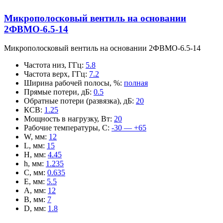
Микрополосковый вентиль на основании
2ФВМO-6.5-14
Микрополосковый вентиль на основании 2ФВМO-6.5-14
Частота низ, ГГц
:
5.8
Частота верх, ГГц
:
7.2
Ширина рабочей полосы, %
:
полная
Прямые потери, дБ
:
0.5
Обратные потери (развязка), дБ
:
20
КСВ
:
1.25
Мощность в нагрузку, Вт
:
20
Рабочие температуры, С
:
-30 — +65
W, мм
:
12
L, мм
:
15
H, мм
:
4.45
h, мм
:
1.235
C, мм
:
0.635
E, мм
:
5.5
A, мм
:
12
B, мм
:
7
D, мм
:
1.8