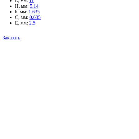
L, мм
:
11
H, мм
:
5.14
h, мм
:
1.635
C, мм
:
0.635
E, мм
:
2.5
Заказать