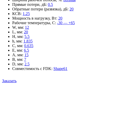
Прямые потери, дБ
:
0.5
Обратные потери (развязка), дБ
:
20
КСВ
:
1.25
Мощность в нагрузку, Вт
:
20
Рабочие температуры, С
:
-30 — +65
W, мм
:
12
L, мм
:
20
H, мм
:
5.5
h, мм
:
1.835
C, мм
:
0.635
E, мм
:
6.5
A, мм
:
15
B, мм
:
7
D, мм
:
2.5
Совместимость с FDK
:
Shape61
Заказать