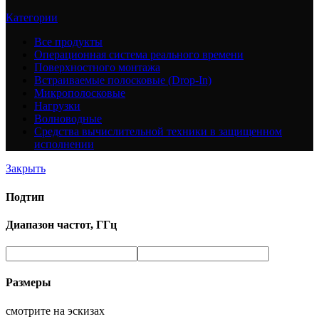
Категории
Все
продукты
Операционная система реального времени
Поверхностного монтажа
Встраиваемые полосковые (Drop-In)
Микрополосковые
Нагрузки
Волноводные
Средства вычислительной техники в защищенном
исполнении
Закрыть
Подтип
Диапазон частот, ГГц
Размеры
смотрите на эскизах