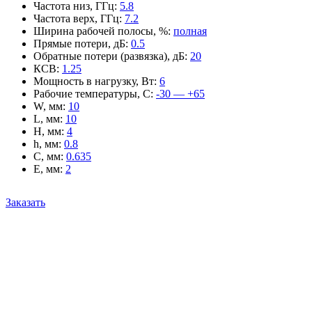
Частота низ, ГГц
:
5.8
Частота верх, ГГц
:
7.2
Ширина рабочей полосы, %
:
полная
Прямые потери, дБ
:
0.5
Обратные потери (развязка), дБ
:
20
КСВ
:
1.25
Мощность в нагрузку, Вт
:
6
Рабочие температуры, С
:
-30 — +65
W, мм
:
10
L, мм
:
10
H, мм
:
4
h, мм
:
0.8
C, мм
:
0.635
E, мм
:
2
Заказать