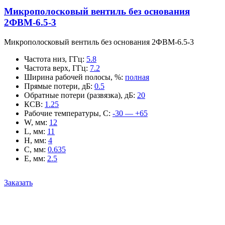
Микрополосковый вентиль без основания
2ФВМ-6.5-3
Микрополосковый вентиль без основания 2ФВМ-6.5-3
Частота низ, ГГц
:
5.8
Частота верх, ГГц
:
7.2
Ширина рабочей полосы, %
:
полная
Прямые потери, дБ
:
0.5
Обратные потери (развязка), дБ
:
20
КСВ
:
1.25
Рабочие температуры, С
:
-30 — +65
W, мм
:
12
L, мм
:
11
H, мм
:
4
C, мм
:
0.635
E, мм
:
2.5
Заказать