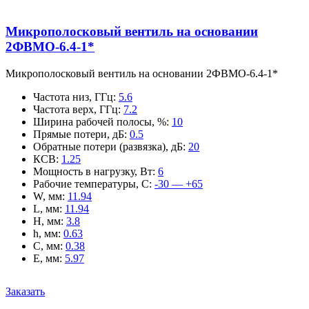
Микрополосковый вентиль на основании
2ФВМO-6.4-1*
Микрополосковый вентиль на основании 2ФВМO-6.4-1*
Частота низ, ГГц
:
5.6
Частота верх, ГГц
:
7.2
Ширина рабочей полосы, %
:
10
Прямые потери, дБ
:
0.5
Обратные потери (развязка), дБ
:
20
КСВ
:
1.25
Мощность в нагрузку, Вт
:
6
Рабочие температуры, С
:
-30 — +65
W, мм
:
11.94
L, мм
:
11.94
H, мм
:
3.8
h, мм
:
0.63
C, мм
:
0.38
E, мм
:
5.97
Заказать