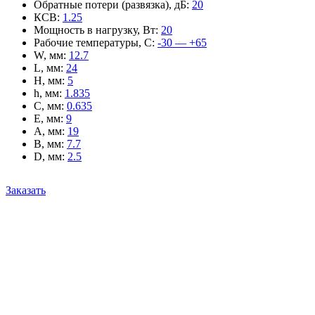
Обратные потери (развязка), дБ
:
20
КСВ
:
1.25
Мощность в нагрузку, Вт
:
20
Рабочие температуры, С
:
-30 — +65
W, мм
:
12.7
L, мм
:
24
H, мм
:
5
h, мм
:
1.835
C, мм
:
0.635
E, мм
:
9
A, мм
:
19
B, мм
:
7.7
D, мм
:
2.5
Заказать