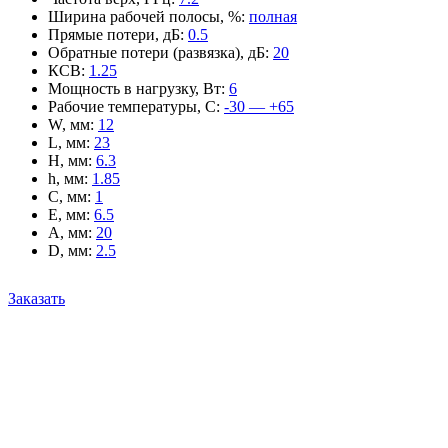
Ширина рабочей полосы, %
:
полная
Прямые потери, дБ
:
0.5
Обратные потери (развязка), дБ
:
20
КСВ
:
1.25
Мощность в нагрузку, Вт
:
6
Рабочие температуры, С
:
-30 — +65
W, мм
:
12
L, мм
:
23
H, мм
:
6.3
h, мм
:
1.85
C, мм
:
1
E, мм
:
6.5
A, мм
:
20
D, мм
:
2.5
Заказать