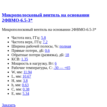
Микрополосковый вентиль на основании
2ФВМO-6.5-3*
Микрополосковый вентиль на основании 2ФВМO-6.5-3*
Частота низ, ГГц
:
5.8
Частота верх, ГГц
:
7.2
Ширина рабочей полосы, %
:
полная
Прямые потери, дБ
:
0.6
Обратные потери (развязка), дБ
:
18
КСВ
:
1.35
Мощность в нагрузку, Вт
:
6
Рабочие температуры, С
:
-30 — +65
W, мм
:
11.94
L, мм
:
10.67
H, мм
:
3.8
h, мм
:
0.63
C, мм
:
0.38
E, мм
:
5.34
Заказать