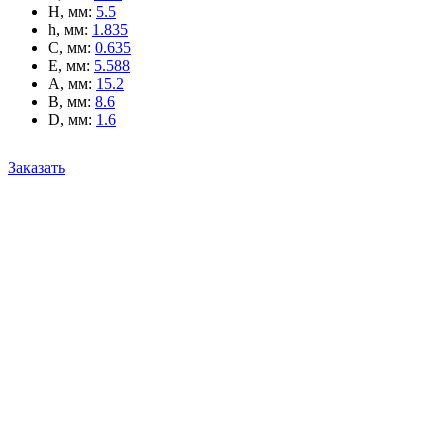
H, мм
:
5.5
h, мм
:
1.835
C, мм
:
0.635
E, мм
:
5.588
A, мм
:
15.2
B, мм
:
8.6
D, мм
:
1.6
Заказать