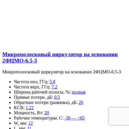
Микрополосковый циркулятор на основании
2ФЦМО-6.5-3
Микрополосковый циркулятор на основании 2ФЦМО-6.5-3
Частота низ, ГГц
:
5.8
Частота верх, ГГц
:
7.2
Ширина рабочей полосы, %
:
полная
Прямые потери, дБ
:
0.5
Обратные потери (развязка), дБ
:
20
КСВ
:
1.22
Мощность, Вт
:
20
Рабочие температуры, С
:
-30 — +65
W, мм
:
12
L, мм
:
11