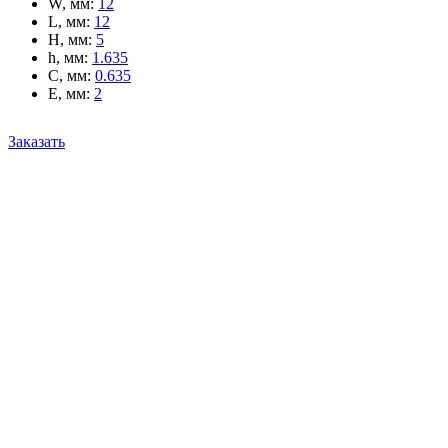
W, мм
:
12
L, мм
:
12
H, мм
:
5
h, мм
:
1.635
C, мм
:
0.635
E, мм
:
2
Заказать