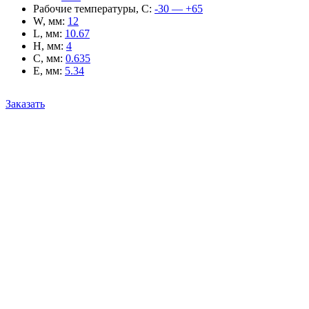
Рабочие температуры, С
:
-30 — +65
W, мм
:
12
L, мм
:
10.67
H, мм
:
4
C, мм
:
0.635
E, мм
:
5.34
Заказать