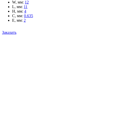
W, мм
:
12
L, мм
:
11
H, мм
:
4
C, мм
:
0.635
E, мм
:
2
Заказать