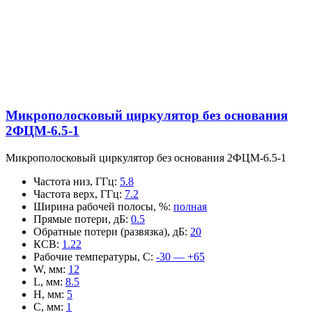
Микрополосковый циркулятор без основания
2ФЦМ-6.5-1
Микрополосковый циркулятор без основания 2ФЦМ-6.5-1
Частота низ, ГГц
:
5.8
Частота верх, ГГц
:
7.2
Ширина рабочей полосы, %
:
полная
Прямые потери, дБ
:
0.5
Обратные потери (развязка), дБ
:
20
КСВ
:
1.22
Рабочие температуры, С
:
-30 — +65
W, мм
:
12
L, мм
:
8.5
H, мм
:
5
C, мм
:
1