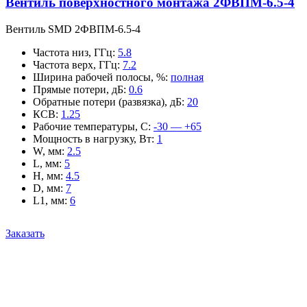
Вентиль поверхностного монтажа 2ФВПМ-6.5-4
Вентиль SMD 2ФВПМ-6.5-4
Частота низ, ГГц
:
5.8
Частота верх, ГГц
:
7.2
Ширина рабочей полосы, %
:
полная
Прямые потери, дБ
:
0.6
Обратные потери (развязка), дБ
:
20
КСВ
:
1.25
Рабочие температуры, С
:
-30 — +65
Мощность в нагрузку, Вт
:
1
W, мм
:
2.5
L, мм
:
5
H, мм
:
4.5
D, мм
:
7
L1, мм
:
6
Заказать