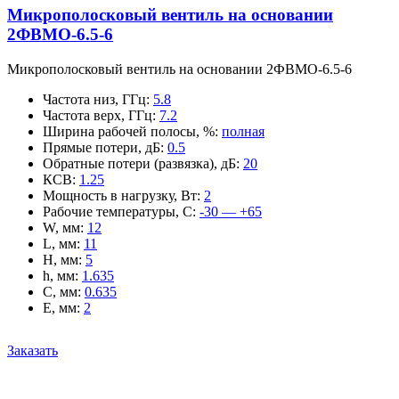
Микрополосковый вентиль на основании
2ФВМO-6.5-6
Микрополосковый вентиль на основании 2ФВМO-6.5-6
Частота низ, ГГц
:
5.8
Частота верх, ГГц
:
7.2
Ширина рабочей полосы, %
:
полная
Прямые потери, дБ
:
0.5
Обратные потери (развязка), дБ
:
20
КСВ
:
1.25
Мощность в нагрузку, Вт
:
2
Рабочие температуры, С
:
-30 — +65
W, мм
:
12
L, мм
:
11
H, мм
:
5
h, мм
:
1.635
C, мм
:
0.635
E, мм
:
2
Заказать