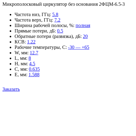
Микрополосковый циркулятор без основания 2ФЦМ-6.5-3
Частота низ, ГГц
:
5.8
Частота верх, ГГц
:
7.2
Ширина рабочей полосы, %
:
полная
Прямые потери, дБ
:
0.5
Обратные потери (развязка), дБ
:
20
КСВ
:
1.22
Рабочие температуры, С
:
-30 — +65
W, мм
:
12.7
L, мм
:
8
H, мм
:
4.5
C, мм
:
0.635
E, мм
:
1.588
Заказать