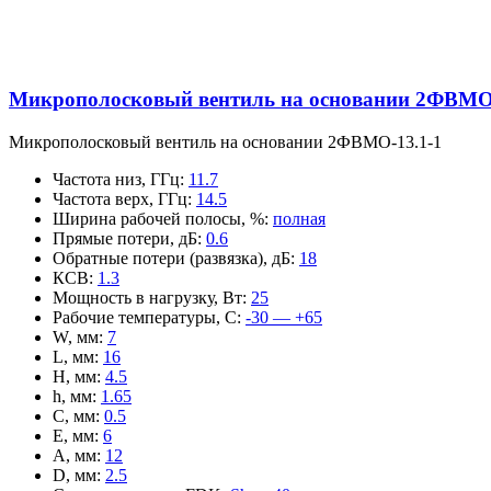
Микрополосковый вентиль на основании 2ФВМO-
Микрополосковый вентиль на основании 2ФВМO-13.1-1
Частота низ, ГГц
:
11.7
Частота верх, ГГц
:
14.5
Ширина рабочей полосы, %
:
полная
Прямые потери, дБ
:
0.6
Обратные потери (развязка), дБ
:
18
КСВ
:
1.3
Мощность в нагрузку, Вт
:
25
Рабочие температуры, С
:
-30 — +65
W, мм
:
7
L, мм
:
16
H, мм
:
4.5
h, мм
:
1.65
C, мм
:
0.5
E, мм
:
6
A, мм
:
12
D, мм
:
2.5