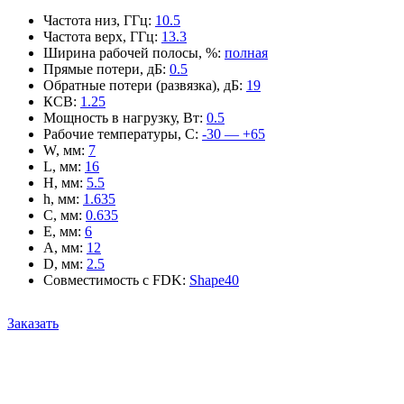
Частота низ, ГГц
:
10.5
Частота верх, ГГц
:
13.3
Ширина рабочей полосы, %
:
полная
Прямые потери, дБ
:
0.5
Обратные потери (развязка), дБ
:
19
КСВ
:
1.25
Мощность в нагрузку, Вт
:
0.5
Рабочие температуры, С
:
-30 — +65
W, мм
:
7
L, мм
:
16
H, мм
:
5.5
h, мм
:
1.635
C, мм
:
0.635
E, мм
:
6
A, мм
:
12
D, мм
:
2.5
Совместимость с FDK
:
Shape40
Заказать