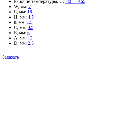
Рабочие температуры, С
:
-30 — +65
W, мм
:
7
L, мм
:
16
H, мм
:
4.5
h, мм
:
1.5
C, мм
:
0.5
E, мм
:
6
A, мм
:
12
D, мм
:
2.5
Заказать