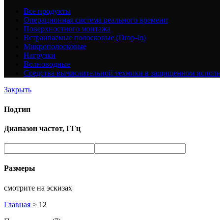
Все
продукты
Операционная система реального времени
Поверхностного монтажа
Встраиваемые полосковые (Drop-In)
Микрополосковые
Нагрузки
Волноводные
Средства вычислительной техники в защищенном испол
Закрыть
Подтип
Диапазон частот, ГГц
Размеры
смотрите на эскизах
Главная
>
12