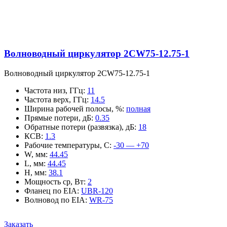
Волноводный циркулятор 2CW75-12.75-1
Волноводный циркулятор 2CW75-12.75-1
Частота низ, ГГц
:
11
Частота верх, ГГц
:
14.5
Ширина рабочей полосы, %
:
полная
Прямые потери, дБ
:
0.35
Обратные потери (развязка), дБ
:
18
КСВ
:
1.3
Рабочие температуры, С
:
-30 — +70
W, мм
:
44.45
L, мм
:
44.45
H, мм
:
38.1
Мощность ср, Вт
:
2
Фланец по EIA
:
UBR-120
Волновод по EIA
:
WR-75
Заказать