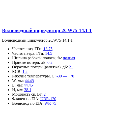
Волноводный циркулятор 2CW75-14.1-1
Волноводный циркулятор 2CW75-14.1-1
Частота низ, ГГц
:
13.75
Частота верх, ГГц
:
14.5
Ширина рабочей полосы, %
:
полная
Прямые потери, дБ
:
0.2
Обратные потери (развязка), дБ
:
21
КСВ
:
1.2
Рабочие температуры, С
:
-30 — +70
W, мм
:
44.45
L, мм
:
44.45
H, мм
:
38.1
Мощность ср, Вт
:
2
Фланец по EIA
:
UBR-120
Волновод по EIA
:
WR-75