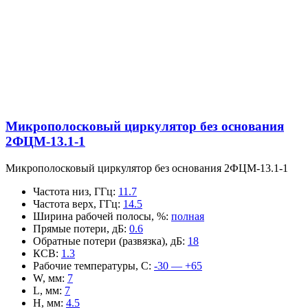
Микрополосковый циркулятор без основания
2ФЦМ-13.1-1
Микрополосковый циркулятор без основания 2ФЦМ-13.1-1
Частота низ, ГГц
:
11.7
Частота верх, ГГц
:
14.5
Ширина рабочей полосы, %
:
полная
Прямые потери, дБ
:
0.6
Обратные потери (развязка), дБ
:
18
КСВ
:
1.3
Рабочие температуры, С
:
-30 — +65
W, мм
:
7
L, мм
:
7
H, мм
:
4.5