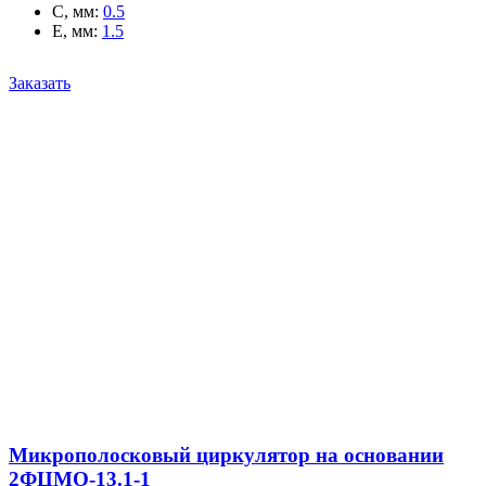
C, мм
:
0.5
E, мм
:
1.5
Заказать
Микрополосковый циркулятор на основании
2ФЦМО-13.1-1