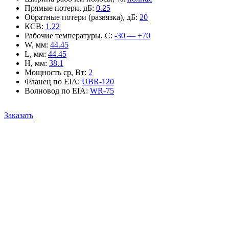
Прямые потери, дБ
:
0.25
Обратные потери (развязка), дБ
:
20
КСВ
:
1.22
Рабочие температуры, С
:
-30 — +70
W, мм
:
44.45
L, мм
:
44.45
H, мм
:
38.1
Мощность ср, Вт
:
2
Фланец по EIA
:
UBR-120
Волновод по EIA
:
WR-75
Заказать