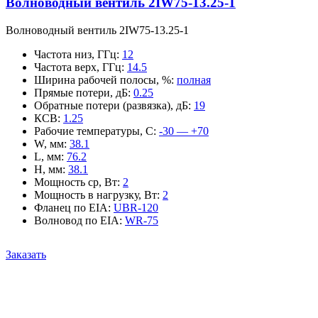
Волноводный вентиль 2IW75-13.25-1
Волноводный вентиль 2IW75-13.25-1
Частота низ, ГГц
:
12
Частота верх, ГГц
:
14.5
Ширина рабочей полосы, %
:
полная
Прямые потери, дБ
:
0.25
Обратные потери (развязка), дБ
:
19
КСВ
:
1.25
Рабочие температуры, С
:
-30 — +70
W, мм
:
38.1
L, мм
:
76.2
H, мм
:
38.1
Мощность ср, Вт
:
2
Мощность в нагрузку, Вт
:
2
Фланец по EIA
:
UBR-120
Волновод по EIA
:
WR-75
Заказать