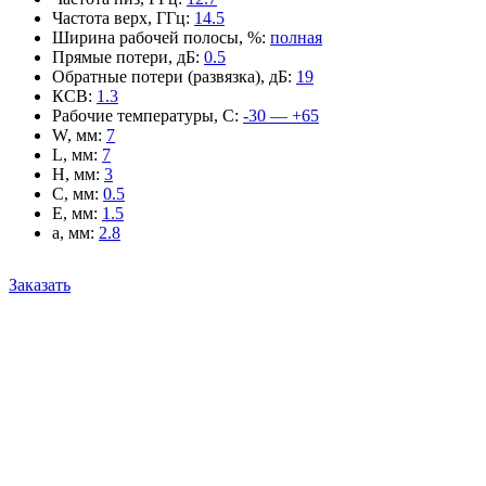
Частота верх, ГГц
:
14.5
Ширина рабочей полосы, %
:
полная
Прямые потери, дБ
:
0.5
Обратные потери (развязка), дБ
:
19
КСВ
:
1.3
Рабочие температуры, С
:
-30 — +65
W, мм
:
7
L, мм
:
7
H, мм
:
3
C, мм
:
0.5
E, мм
:
1.5
a, мм
:
2.8
Заказать