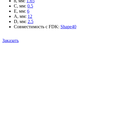
h, мм
:
1.65
C, мм
:
0.5
E, мм
:
6
A, мм
:
12
D, мм
:
2.5
Совместимость с FDK
:
Shape40
Заказать