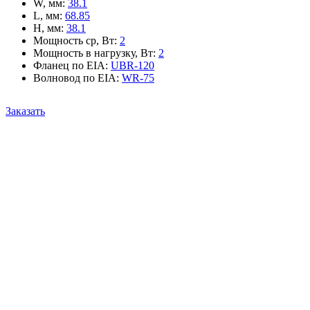
W, мм
:
38.1
L, мм
:
68.85
H, мм
:
38.1
Мощность ср, Вт
:
2
Мощность в нагрузку, Вт
:
2
Фланец по EIA
:
UBR-120
Волновод по EIA
:
WR-75
Заказать