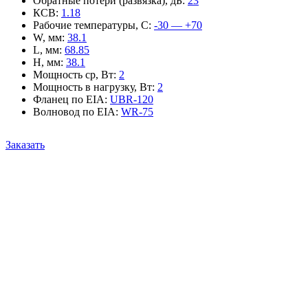
Обратные потери (развязка), дБ
:
23
КСВ
:
1.18
Рабочие температуры, С
:
-30 — +70
W, мм
:
38.1
L, мм
:
68.85
H, мм
:
38.1
Мощность ср, Вт
:
2
Мощность в нагрузку, Вт
:
2
Фланец по EIA
:
UBR-120
Волновод по EIA
:
WR-75
Заказать