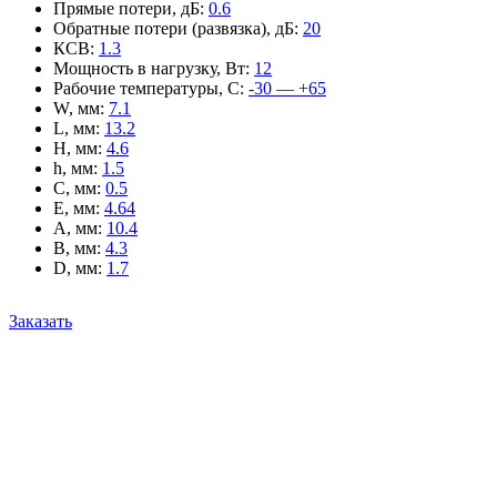
Прямые потери, дБ
:
0.6
Обратные потери (развязка), дБ
:
20
КСВ
:
1.3
Мощность в нагрузку, Вт
:
12
Рабочие температуры, С
:
-30 — +65
W, мм
:
7.1
L, мм
:
13.2
H, мм
:
4.6
h, мм
:
1.5
C, мм
:
0.5
E, мм
:
4.64
A, мм
:
10.4
B, мм
:
4.3
D, мм
:
1.7
Заказать