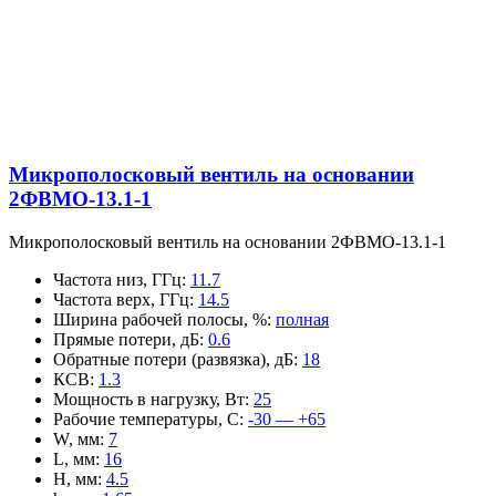
Микрополосковый вентиль на основании
2ФВМO-13.1-1
Микрополосковый вентиль на основании 2ФВМO-13.1-1
Частота низ, ГГц
:
11.7
Частота верх, ГГц
:
14.5
Ширина рабочей полосы, %
:
полная
Прямые потери, дБ
:
0.6
Обратные потери (развязка), дБ
:
18
КСВ
:
1.3
Мощность в нагрузку, Вт
:
25
Рабочие температуры, С
:
-30 — +65
W, мм
:
7
L, мм
:
16
H, мм
:
4.5