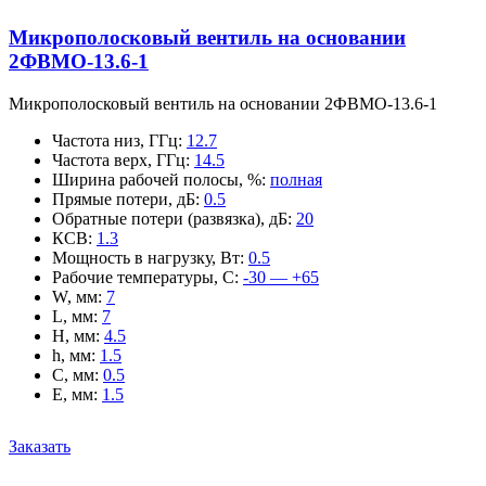
Микрополосковый вентиль на основании
2ФВМO-13.6-1
Микрополосковый вентиль на основании 2ФВМO-13.6-1
Частота низ, ГГц
:
12.7
Частота верх, ГГц
:
14.5
Ширина рабочей полосы, %
:
полная
Прямые потери, дБ
:
0.5
Обратные потери (развязка), дБ
:
20
КСВ
:
1.3
Мощность в нагрузку, Вт
:
0.5
Рабочие температуры, С
:
-30 — +65
W, мм
:
7
L, мм
:
7
H, мм
:
4.5
h, мм
:
1.5
C, мм
:
0.5
E, мм
:
1.5
Заказать