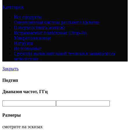
Категории
Все
продукты
Операционная система реального времени
Поверхностного монтажа
Встраиваемые полосковые (Drop-In)
Микрополосковые
Нагрузки
Волноводные
Средства вычислительной техники в защищенном
исполнении
Закрыть
Подтип
Диапазон частот, ГГц
Размеры
смотрите на эскизах