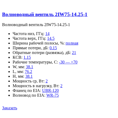
Волноводный вентиль 2IW75-14.25-1
Волноводный вентиль 2IW75-14.25-1
Частота низ, ГГц
:
14
Частота верх, ГГц
:
14.5
Ширина рабочей полосы, %
:
полная
Прямые потери, дБ
:
0.15
Обратные потери (развязка), дБ
:
21
КСВ
:
1.15
Рабочие температуры, С
:
-30 — +70
W, мм
:
38.1
L, мм
:
76.2
H, мм
:
38.1
Мощность ср, Вт
:
2
Мощность в нагрузку, Вт
:
2
Фланец по EIA
:
UBR-120
Волновод по EIA
:
WR-75
Заказать