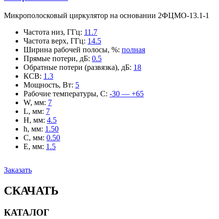
Микрополосковый циркулятор на основании 2ФЦМО-13.1-1
Частота низ, ГГц
:
11.7
Частота верх, ГГц
:
14.5
Ширина рабочей полосы, %
:
полная
Прямые потери, дБ
:
0.5
Обратные потери (развязка), дБ
:
18
КСВ
:
1.3
Мощность, Вт
:
5
Рабочие температуры, С
:
-30 — +65
W, мм
:
7
L, мм
:
7
H, мм
:
4.5
h, мм
:
1.50
C, мм
:
0.50
E, мм
:
1.5
Заказать
СКАЧАТЬ
КАТАЛОГ