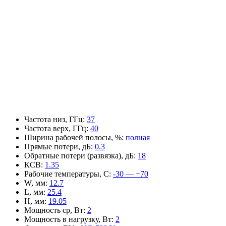
Частота низ, ГГц
:
37
Частота верх, ГГц
:
40
Ширина рабочей полосы, %
:
полная
Прямые потери, дБ
:
0.3
Обратные потери (развязка), дБ
:
18
КСВ
:
1.35
Рабочие температуры, С
:
-30 — +70
W, мм
:
12.7
L, мм
:
25.4
H, мм
:
19.05
Мощность ср, Вт
:
2
Мощность в нагрузку, Вт
:
2