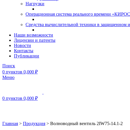
Нагрузки
Операционная система реального времени «КИРОС»
Средства вычислительной техники в защищенном 
Наши возможности
Лицензии и патенты
Новости
Контакты
Публикации
Поиск
0
пунктов
0,000
₽
Меню
0
пунктов
0,000
₽
Нажмите, чтобы увеличить
Главная
>
Продукция
>
Волноводный вентиль 2IW75-14.1-2