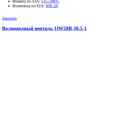
Фланец по EIA
:
UG-599/U
Волновод по EIA
:
WR-28
Заказать
Волноводный вентиль 1IW28B-38.5-1