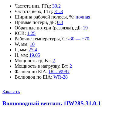
Частота низ, ГГц
:
30.2
Частота верх, ГГц
:
31.8
Ширина рабочей полосы, %
:
полная
Прямые потери, дБ
:
0.3
Обратные потери (развязка), дБ
:
19
КСВ
:
1.25
Рабочие температуры, С
:
-30 — +70
W, мм
:
10
L, мм
:
25.4
H, мм
:
19.05
Мощность ср, Вт
:
2
Мощность в нагрузку, Вт
:
2
Фланец по EIA
:
UG-599/U
Волновод по EIA
:
WR-28
Заказать
Волноводный вентиль 1IW28S-31.0-1