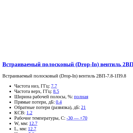
Встраиваемый полосковый (Drop-In) вентиль 2ВП
Встраиваемый полосковый (Drop-In) вентиль 2ВП-7.8-1П9.8
Частота низ, ГГц
:
7.7
Частота верх, ГГц
:
8.5
Ширина рабочей полосы, %
:
полная
Прямые потери, дБ
:
0.4
Обратные потери (развязка), дБ
:
21
КСВ
:
1.2
Рабочие температуры, С
:
-30 — +70
W, мм
:
12.7
L, мм
:
12.7