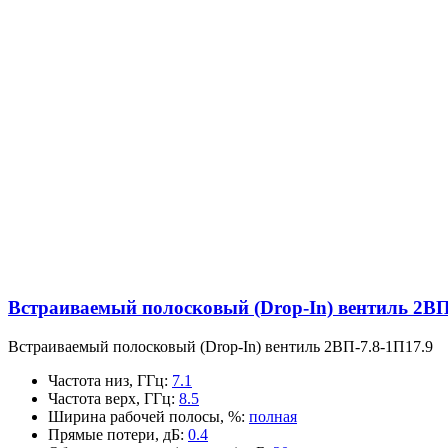
Встраиваемый полосковый (Drop-In) вентиль 2ВП
Встраиваемый полосковый (Drop-In) вентиль 2ВП-7.8-1П17.9
Частота низ, ГГц
:
7.1
Частота верх, ГГц
:
8.5
Ширина рабочей полосы, %
:
полная
Прямые потери, дБ
:
0.4