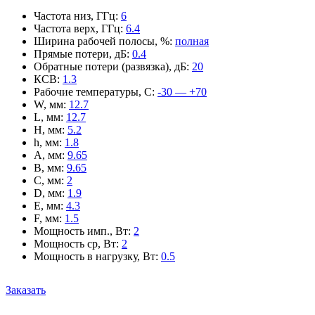
Частота низ, ГГц
:
6
Частота верх, ГГц
:
6.4
Ширина рабочей полосы, %
:
полная
Прямые потери, дБ
:
0.4
Обратные потери (развязка), дБ
:
20
КСВ
:
1.3
Рабочие температуры, С
:
-30 — +70
W, мм
:
12.7
L, мм
:
12.7
H, мм
:
5.2
h, мм
:
1.8
A, мм
:
9.65
B, мм
:
9.65
C, мм
:
2
D, мм
:
1.9
E, мм
:
4.3
F, мм
:
1.5
Мощность имп., Вт
:
2
Мощность ср, Вт
:
2
Мощность в нагрузку, Вт
:
0.5
Заказать