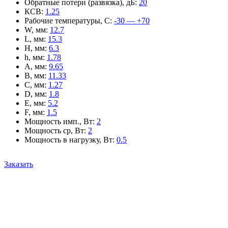
Обратные потери (развязка), дБ
:
20
КСВ
:
1.25
Рабочие температуры, С
:
-30 — +70
W, мм
:
12.7
L, мм
:
15.3
H, мм
:
6.3
h, мм
:
1.78
A, мм
:
9.65
B, мм
:
11.33
C, мм
:
1.27
D, мм
:
1.8
E, мм
:
5.2
F, мм
:
1.5
Мощность имп., Вт
:
2
Мощность ср, Вт
:
2
Мощность в нагрузку, Вт
:
0.5
Заказать