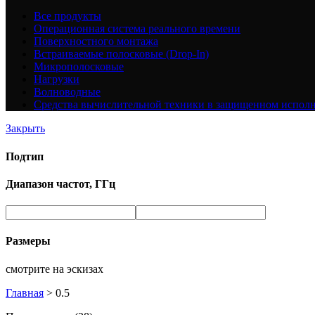
Все
продукты
Операционная система реального времени
Поверхностного монтажа
Встраиваемые полосковые (Drop-In)
Микрополосковые
Нагрузки
Волноводные
Средства вычислительной техники в защищенном испол
Закрыть
Подтип
Диапазон частот, ГГц
Размеры
смотрите на эскизах
Главная
>
0.5