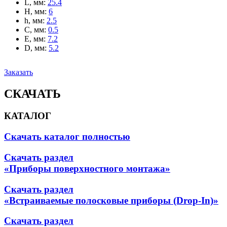
L, мм
:
25.4
H, мм
:
6
h, мм
:
2.5
C, мм
:
0.5
E, мм
:
7.2
D, мм
:
5.2
Заказать
СКАЧАТЬ
КАТАЛОГ
Скачать каталог полностью
Скачать раздел
«Приборы поверхностного монтажа»
Скачать раздел
«Встраиваемые полосковые приборы (Drop-In)»
Скачать раздел