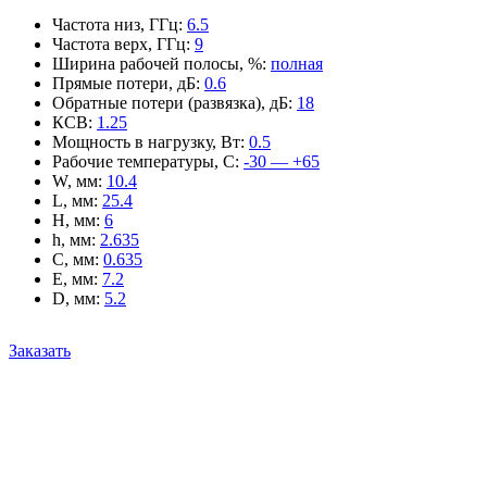
Частота низ, ГГц
:
6.5
Частота верх, ГГц
:
9
Ширина рабочей полосы, %
:
полная
Прямые потери, дБ
:
0.6
Обратные потери (развязка), дБ
:
18
КСВ
:
1.25
Мощность в нагрузку, Вт
:
0.5
Рабочие температуры, С
:
-30 — +65
W, мм
:
10.4
L, мм
:
25.4
H, мм
:
6
h, мм
:
2.635
C, мм
:
0.635
E, мм
:
7.2
D, мм
:
5.2
Заказать