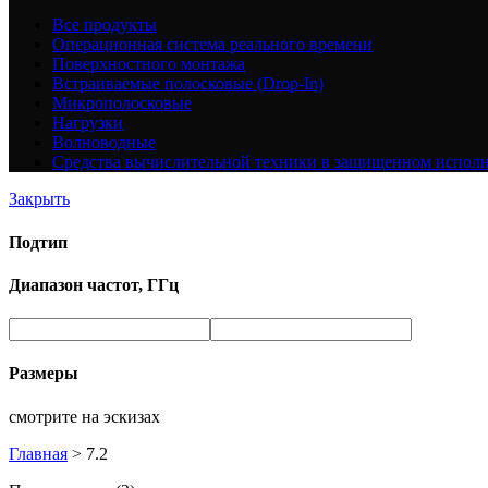
Все
продукты
Операционная система реального времени
Поверхностного монтажа
Встраиваемые полосковые (Drop-In)
Микрополосковые
Нагрузки
Волноводные
Средства вычислительной техники в защищенном испол
Закрыть
Подтип
Диапазон частот, ГГц
Размеры
смотрите на эскизах
Главная
>
7.2