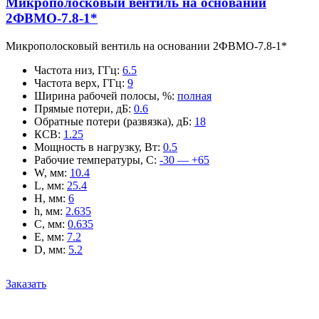
Микрополосковый вентиль на основании
2ФВМO-7.8-1*
Микрополосковый вентиль на основании 2ФВМO-7.8-1*
Частота низ, ГГц
:
6.5
Частота верх, ГГц
:
9
Ширина рабочей полосы, %
:
полная
Прямые потери, дБ
:
0.6
Обратные потери (развязка), дБ
:
18
КСВ
:
1.25
Мощность в нагрузку, Вт
:
0.5
Рабочие температуры, С
:
-30 — +65
W, мм
:
10.4
L, мм
:
25.4
H, мм
:
6
h, мм
:
2.635
C, мм
:
0.635
E, мм
:
7.2
D, мм
:
5.2
Заказать