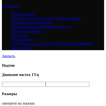
Категории
Все
продукты
Операционная система реального времени
Поверхностного монтажа
Встраиваемые полосковые (Drop-In)
Микрополосковые
Нагрузки
Волноводные
Средства вычислительной техники в защищенном
исполнении
Закрыть
Подтип
Диапазон частот, ГГц
Размеры
смотрите на эскизах