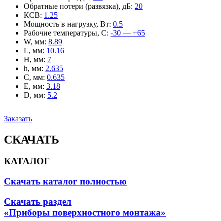
Обратные потери (развязка), дБ
:
20
КСВ
:
1.25
Мощность в нагрузку, Вт
:
0.5
Рабочие температуры, С
:
-30 — +65
W, мм
:
8.89
L, мм
:
10.16
H, мм
:
7
h, мм
:
2.635
C, мм
:
0.635
E, мм
:
3.18
D, мм
:
5.2
Заказать
СКАЧАТЬ
КАТАЛОГ
Скачать каталог полностью
Скачать раздел
«Приборы поверхностного монтажа»