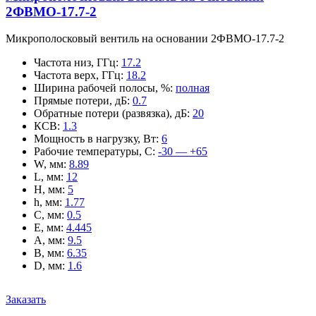
2ФВМO-17.7-2
Микрополосковый вентиль на основании 2ФВМO-17.7-2
Частота низ, ГГц
:
17.2
Частота верх, ГГц
:
18.2
Ширина рабочей полосы, %
:
полная
Прямые потери, дБ
:
0.7
Обратные потери (развязка), дБ
:
20
КСВ
:
1.3
Мощность в нагрузку, Вт
:
6
Рабочие температуры, С
:
-30 — +65
W, мм
:
8.89
L, мм
:
12
H, мм
:
5
h, мм
:
1.77
C, мм
:
0.5
E, мм
:
4.445
A, мм
:
9.5
B, мм
:
6.35
D, мм
:
1.6
Заказать