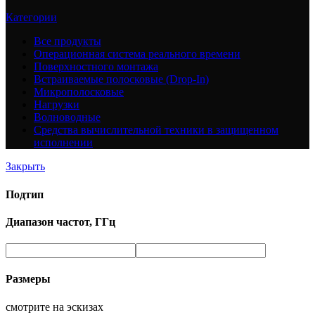
Категории
Все
продукты
Операционная система реального времени
Поверхностного монтажа
Встраиваемые полосковые (Drop-In)
Микрополосковые
Нагрузки
Волноводные
Средства вычислительной техники в защищенном
исполнении
Закрыть
Подтип
Диапазон частот, ГГц
Размеры
смотрите на эскизах