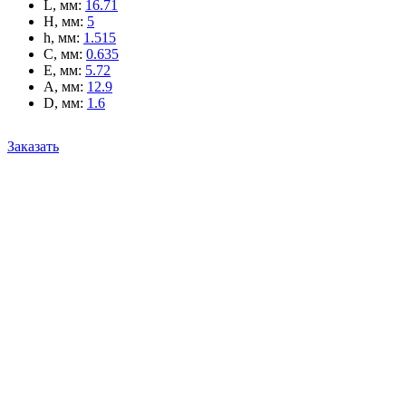
L, мм
:
16.71
H, мм
:
5
h, мм
:
1.515
C, мм
:
0.635
E, мм
:
5.72
A, мм
:
12.9
D, мм
:
1.6
Заказать