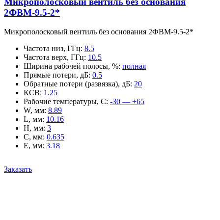
Микрополосковый вентиль без основания
2ФВМ-9.5-2*
Микрополосковый вентиль без основания 2ФВМ-9.5-2*
Частота низ, ГГц
:
8.5
Частота верх, ГГц
:
10.5
Ширина рабочей полосы, %
:
полная
Прямые потери, дБ
:
0.5
Обратные потери (развязка), дБ
:
20
КСВ
:
1.25
Рабочие температуры, С
:
-30 — +65
W, мм
:
8.89
L, мм
:
10.16
H, мм
:
3
C, мм
:
0.635
E, мм
:
3.18
Заказать