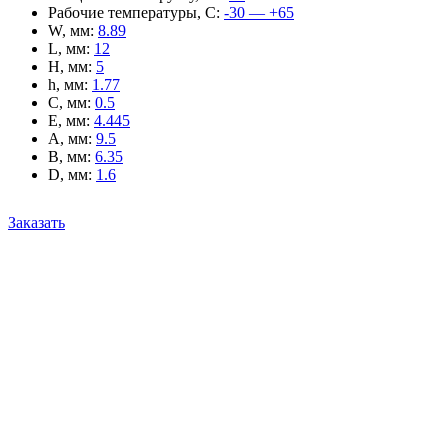
Рабочие температуры, С
:
-30 — +65
W, мм
:
8.89
L, мм
:
12
H, мм
:
5
h, мм
:
1.77
C, мм
:
0.5
E, мм
:
4.445
A, мм
:
9.5
B, мм
:
6.35
D, мм
:
1.6
Заказать