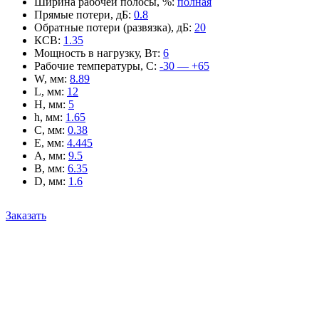
Ширина рабочей полосы, %
:
полная
Прямые потери, дБ
:
0.8
Обратные потери (развязка), дБ
:
20
КСВ
:
1.35
Мощность в нагрузку, Вт
:
6
Рабочие температуры, С
:
-30 — +65
W, мм
:
8.89
L, мм
:
12
H, мм
:
5
h, мм
:
1.65
C, мм
:
0.38
E, мм
:
4.445
A, мм
:
9.5
B, мм
:
6.35
D, мм
:
1.6
Заказать