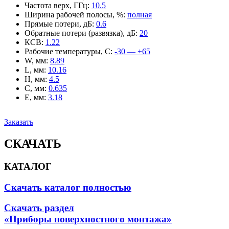
Частота верх, ГГц
:
10.5
Ширина рабочей полосы, %
:
полная
Прямые потери, дБ
:
0.6
Обратные потери (развязка), дБ
:
20
КСВ
:
1.22
Рабочие температуры, С
:
-30 — +65
W, мм
:
8.89
L, мм
:
10.16
H, мм
:
4.5
C, мм
:
0.635
E, мм
:
3.18
Заказать
СКАЧАТЬ
КАТАЛОГ
Скачать каталог полностью
Скачать раздел
«Приборы поверхностного монтажа»