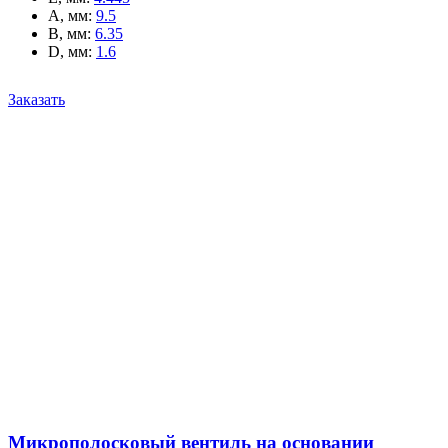
A, мм
:
9.5
B, мм
:
6.35
D, мм
:
1.6
Заказать
Микрополосковый вентиль на основании