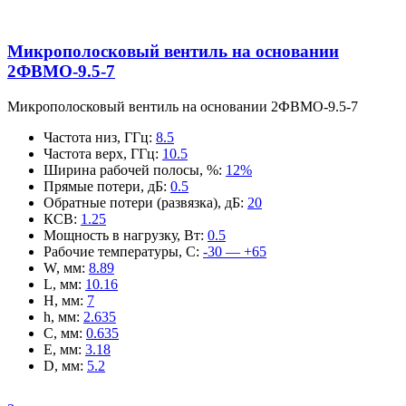
Микрополосковый вентиль на основании
2ФВМO-9.5-7
Микрополосковый вентиль на основании 2ФВМO-9.5-7
Частота низ, ГГц
:
8.5
Частота верх, ГГц
:
10.5
Ширина рабочей полосы, %
:
12%
Прямые потери, дБ
:
0.5
Обратные потери (развязка), дБ
:
20
КСВ
:
1.25
Мощность в нагрузку, Вт
:
0.5
Рабочие температуры, С
:
-30 — +65
W, мм
:
8.89
L, мм
:
10.16
H, мм
:
7
h, мм
:
2.635
C, мм
:
0.635
E, мм
:
3.18
D, мм
:
5.2