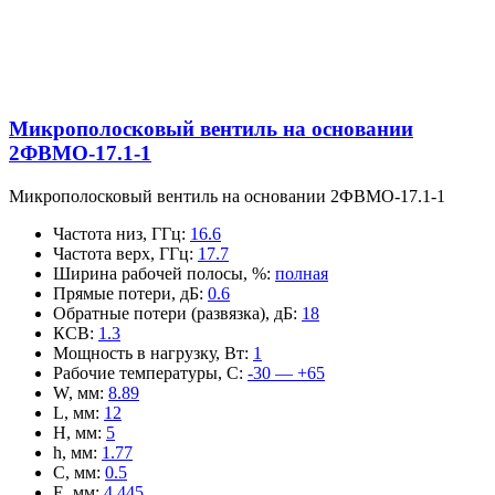
Микрополосковый вентиль на основании
2ФВМO-17.1-1
Микрополосковый вентиль на основании 2ФВМO-17.1-1
Частота низ, ГГц
:
16.6
Частота верх, ГГц
:
17.7
Ширина рабочей полосы, %
:
полная
Прямые потери, дБ
:
0.6
Обратные потери (развязка), дБ
:
18
КСВ
:
1.3
Мощность в нагрузку, Вт
:
1
Рабочие температуры, С
:
-30 — +65
W, мм
:
8.89
L, мм
:
12
H, мм
:
5
h, мм
:
1.77
C, мм
:
0.5
E, мм
:
4.445