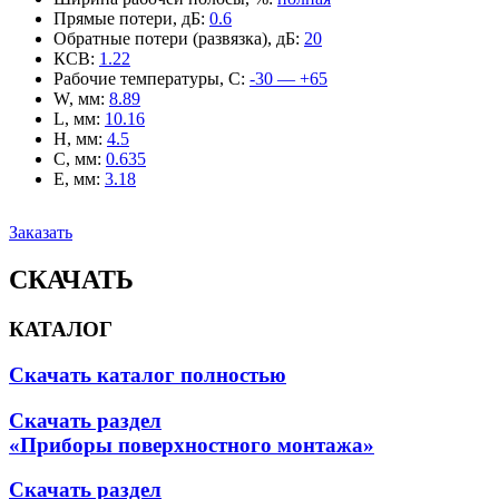
Прямые потери, дБ
:
0.6
Обратные потери (развязка), дБ
:
20
КСВ
:
1.22
Рабочие температуры, С
:
-30 — +65
W, мм
:
8.89
L, мм
:
10.16
H, мм
:
4.5
C, мм
:
0.635
E, мм
:
3.18
Заказать
СКАЧАТЬ
КАТАЛОГ
Скачать каталог полностью
Скачать раздел
«Приборы поверхностного монтажа»
Скачать раздел