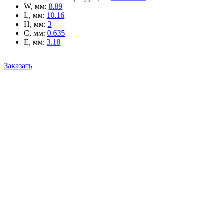
W, мм
:
8.89
L, мм
:
10.16
H, мм
:
3
C, мм
:
0.635
E, мм
:
3.18
Заказать