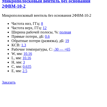
Микрополосковый вентиль без основания
2ФВМ-10-2
Микрополосковый вентиль без основания 2ФВМ-10-2
Частота низ, ГГц
:
8
Частота верх, ГГц
:
12
Ширина рабочей полосы, %
:
полная
Прямые потери, дБ
:
0.6
Обратные потери (развязка), дБ
:
19
КСВ
:
1.3
Рабочие температуры, С
:
-30 — +65
W, мм
:
10.16
L, мм
:
10.16
H, мм
:
3
C, мм
:
0.635
E, мм
:
2.5
Заказать