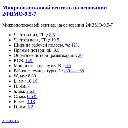
Микрополосковый вентиль на основании
2ФВМO-9.5-7
Микрополосковый вентиль на основании 2ФВМO-9.5-7
Частота низ, ГГц
:
8.5
Частота верх, ГГц
:
10.5
Ширина рабочей полосы, %
:
12%
Прямые потери, дБ
:
0.5
Обратные потери (развязка), дБ
:
20
КСВ
:
1.25
Мощность в нагрузку, Вт
:
0.5
Рабочие температуры, С
:
-30 — +65
W, мм
:
8.89
L, мм
:
10.16
H, мм
:
7
h, мм
:
2.635
C, мм
:
0.635
E, мм
:
3.18
D, мм
:
5.2
Заказать