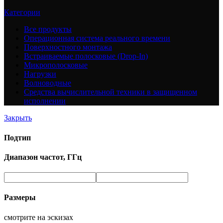
Категории
Все
продукты
Операционная система реального времени
Поверхностного монтажа
Встраиваемые полосковые (Drop-In)
Микрополосковые
Нагрузки
Волноводные
Средства вычислительной техники в защищенном
исполнении
Закрыть
Подтип
Диапазон частот, ГГц
Размеры
смотрите на эскизах