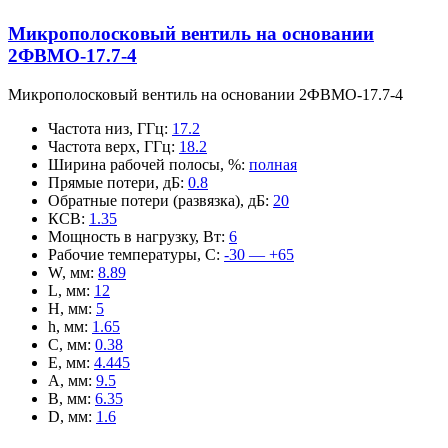
Микрополосковый вентиль на основании
2ФВМO-17.7-4
Микрополосковый вентиль на основании 2ФВМO-17.7-4
Частота низ, ГГц
:
17.2
Частота верх, ГГц
:
18.2
Ширина рабочей полосы, %
:
полная
Прямые потери, дБ
:
0.8
Обратные потери (развязка), дБ
:
20
КСВ
:
1.35
Мощность в нагрузку, Вт
:
6
Рабочие температуры, С
:
-30 — +65
W, мм
:
8.89
L, мм
:
12
H, мм
:
5
h, мм
:
1.65
C, мм
:
0.38
E, мм
:
4.445
A, мм
:
9.5
B, мм
:
6.35
D, мм
:
1.6