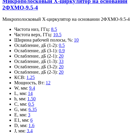
Микрополосковый X-циркулятор на основании
2ФХМО-9.5-4
Микрополосковый X-циркулятор на основании 2ФХМО-9.5-4
Частота низ, ГГц
:
8.5
Частота верх, ГГц
:
10.5
Ширина рабочей полосы, %
:
10
Ослабление, дБ (1-2)
:
0.5
Ослабление, дБ (3-1)
:
0.9
Ослабление, дБ (2-1)
:
20
Ослабление, дБ (1-3)
:
33
Ослабление, дБ (3-2)
:
20
Ослабление, дБ (2-3)
:
20
КСВ
:
1.25
Мощность, Вт
:
12
W, мм
:
9.4
L, мм
:
14
h, мм
:
1.50
C, мм
:
0.5
G, мм
:
6.35
E, мм
:
3
E1, мм
:
6
D, мм
:
1.6
J, мм
:
3.4