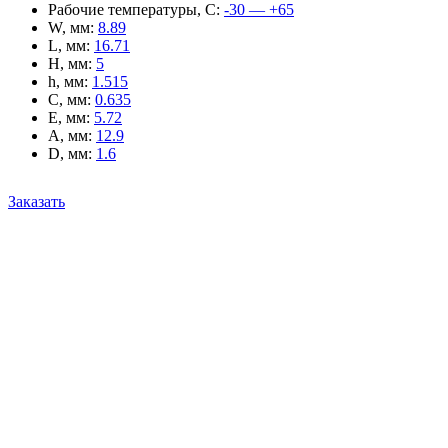
Рабочие температуры, С
:
-30 — +65
W, мм
:
8.89
L, мм
:
16.71
H, мм
:
5
h, мм
:
1.515
C, мм
:
0.635
E, мм
:
5.72
A, мм
:
12.9
D, мм
:
1.6
Заказать