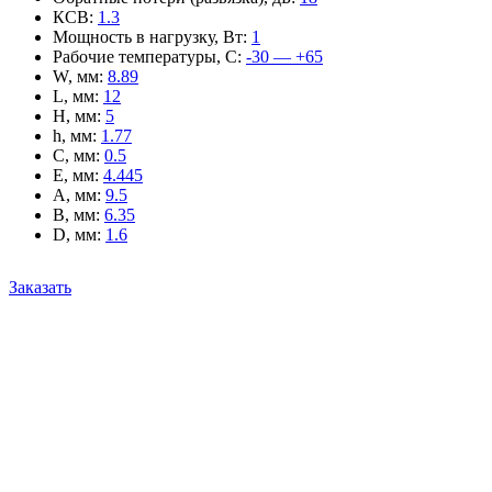
КСВ
:
1.3
Мощность в нагрузку, Вт
:
1
Рабочие температуры, С
:
-30 — +65
W, мм
:
8.89
L, мм
:
12
H, мм
:
5
h, мм
:
1.77
C, мм
:
0.5
E, мм
:
4.445
A, мм
:
9.5
B, мм
:
6.35
D, мм
:
1.6
Заказать