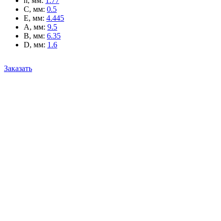
h, мм
:
1.77
C, мм
:
0.5
E, мм
:
4.445
A, мм
:
9.5
B, мм
:
6.35
D, мм
:
1.6
Заказать