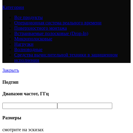
Категории
Все
продукты
Операционная система реального времени
Поверхностного монтажа
Встраиваемые полосковые (Drop-In)
Микрополосковые
Нагрузки
Волноводные
Средства вычислительной техники в защищенном
исполнении
Закрыть
Подтип
Диапазон частот, ГГц
Размеры
смотрите на эскизах