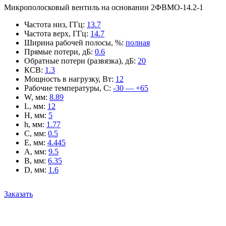
Микрополосковый вентиль на основании 2ФВМO-14.2-1
Частота низ, ГГц
:
13.7
Частота верх, ГГц
:
14.7
Ширина рабочей полосы, %
:
полная
Прямые потери, дБ
:
0.6
Обратные потери (развязка), дБ
:
20
КСВ
:
1.3
Мощность в нагрузку, Вт
:
12
Рабочие температуры, С
:
-30 — +65
W, мм
:
8.89
L, мм
:
12
H, мм
:
5
h, мм
:
1.77
C, мм
:
0.5
E, мм
:
4.445
A, мм
:
9.5
B, мм
:
6.35
D, мм
:
1.6
Заказать