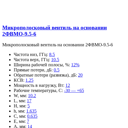
Микрополосковый вентиль на основании
2ФВМO-9.5-6
Микрополосковый вентиль на основании 2ФВМO-9.5-6
Частота низ, ГГц
:
8.5
Частота верх, ГГц
:
10.5
Ширина рабочей полосы, %
:
12%
Прямые потери, дБ
:
0.5
Обратные потери (развязка), дБ
:
20
КСВ
:
1.25
Мощность в нагрузку, Вт
:
12
Рабочие температуры, С
:
-30 — +65
W, мм
:
10.2
L, мм
:
17
H, мм
:
5
h, мм
:
1.635
C, мм
:
0.635
E, мм
:
7
A, мм
:
14