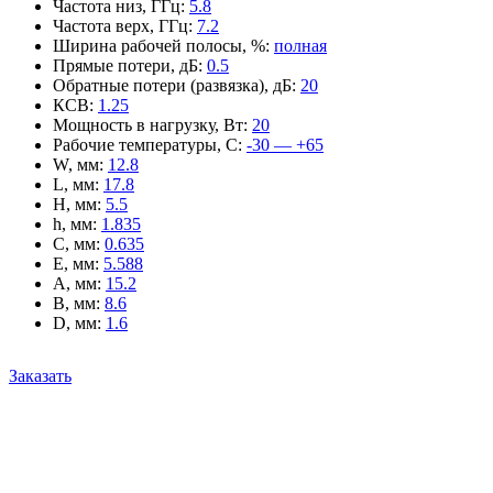
Частота низ, ГГц
:
5.8
Частота верх, ГГц
:
7.2
Ширина рабочей полосы, %
:
полная
Прямые потери, дБ
:
0.5
Обратные потери (развязка), дБ
:
20
КСВ
:
1.25
Мощность в нагрузку, Вт
:
20
Рабочие температуры, С
:
-30 — +65
W, мм
:
12.8
L, мм
:
17.8
H, мм
:
5.5
h, мм
:
1.835
C, мм
:
0.635
E, мм
:
5.588
A, мм
:
15.2
B, мм
:
8.6
D, мм
:
1.6
Заказать