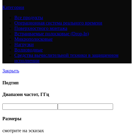
Категории
Все
продукты
Операционная система реального времени
Поверхностного монтажа
Встраиваемые полосковые (Drop-In)
Микрополосковые
Нагрузки
Волноводные
Средства вычислительной техники в защищенном
исполнении
Закрыть
Подтип
Диапазон частот, ГГц
Размеры
смотрите на эскизах