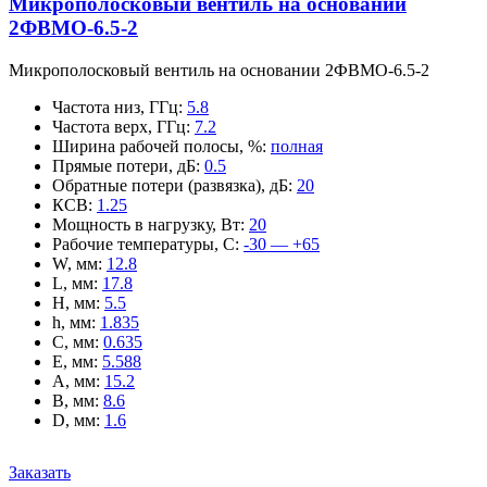
Микрополосковый вентиль на основании
2ФВМO-6.5-2
Микрополосковый вентиль на основании 2ФВМO-6.5-2
Частота низ, ГГц
:
5.8
Частота верх, ГГц
:
7.2
Ширина рабочей полосы, %
:
полная
Прямые потери, дБ
:
0.5
Обратные потери (развязка), дБ
:
20
КСВ
:
1.25
Мощность в нагрузку, Вт
:
20
Рабочие температуры, С
:
-30 — +65
W, мм
:
12.8
L, мм
:
17.8
H, мм
:
5.5
h, мм
:
1.835
C, мм
:
0.635
E, мм
:
5.588
A, мм
:
15.2
B, мм
:
8.6
D, мм
:
1.6
Заказать