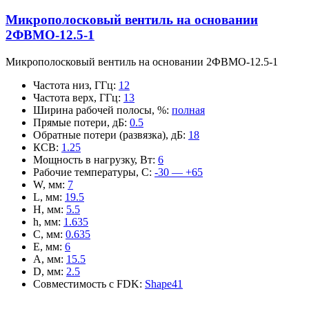
Микрополосковый вентиль на основании
2ФВМO-12.5-1
Микрополосковый вентиль на основании 2ФВМO-12.5-1
Частота низ, ГГц
:
12
Частота верх, ГГц
:
13
Ширина рабочей полосы, %
:
полная
Прямые потери, дБ
:
0.5
Обратные потери (развязка), дБ
:
18
КСВ
:
1.25
Мощность в нагрузку, Вт
:
6
Рабочие температуры, С
:
-30 — +65
W, мм
:
7
L, мм
:
19.5
H, мм
:
5.5
h, мм
:
1.635
C, мм
:
0.635
E, мм
:
6
A, мм
:
15.5
D, мм
:
2.5
Совместимость с FDK
:
Shape41