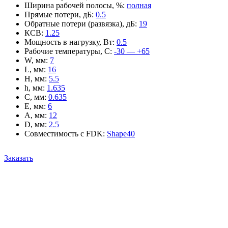
Ширина рабочей полосы, %
:
полная
Прямые потери, дБ
:
0.5
Обратные потери (развязка), дБ
:
19
КСВ
:
1.25
Мощность в нагрузку, Вт
:
0.5
Рабочие температуры, С
:
-30 — +65
W, мм
:
7
L, мм
:
16
H, мм
:
5.5
h, мм
:
1.635
C, мм
:
0.635
E, мм
:
6
A, мм
:
12
D, мм
:
2.5
Совместимость с FDK
:
Shape40
Заказать