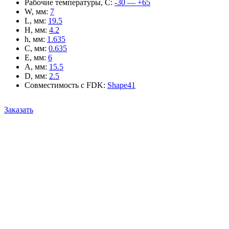
Рабочие температуры, С
:
-30 — +65
W, мм
:
7
L, мм
:
19.5
H, мм
:
4.2
h, мм
:
1.635
C, мм
:
0.635
E, мм
:
6
A, мм
:
15.5
D, мм
:
2.5
Совместимость с FDK
:
Shape41
Заказать