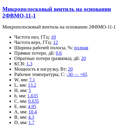
Микрополосковый вентиль на основании
2ФВМO-11-1
Микрополосковый вентиль на основании 2ФВМO-11-1
Частота низ, ГГц
:
10
Частота верх, ГГц
:
12
Ширина рабочей полосы, %
:
полная
Прямые потери, дБ
:
0.6
Обратные потери (развязка), дБ
:
20
КСВ
:
1.3
Мощность в нагрузку, Вт
:
20
Рабочие температуры, С
:
-30 — +65
W, мм
:
7.1
L, мм
:
13.2
H, мм
:
5
h, мм
:
1.635
C, мм
:
0.635
E, мм
:
4.95
A, мм
:
10.4
B, мм
:
4.3
D, мм
:
1.7