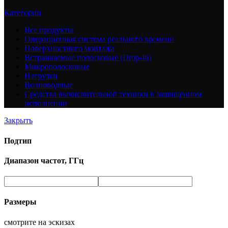
Категории
Все
продукты
Операционная система реального времени
Поверхностного монтажа
Встраиваемые полосковые (Drop-In)
Микрополосковые
Нагрузки
Волноводные
Средства вычислительной техники в защищенном
исполнении
Закрыть
Подтип
Диапазон частот, ГГц
Размеры
смотрите на эскизах