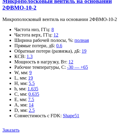
Микрополосковый вентиль на основании
2ФВМO-10-2
Микрополосковый вентиль на основании 2ФВМO-10-2
Частота низ, ГГц
:
8
Частота верх, ГГц
:
12
Ширина рабочей полосы, %
:
полная
Прямые потери, дБ
:
0.6
Обратные потери (развязка), дБ
:
19
КСВ
:
1.3
Мощность в нагрузку, Вт
:
12
Рабочие температуры, С
:
-30 — +65
W, мм
:
9
L, мм
:
19
H, мм
:
5.5
h, мм
:
1.635
C, мм
:
0.635
E, мм
:
7.5
A, мм
:
14
D, мм
:
2.5
Совместимость с FDK
:
Shape51
Заказать