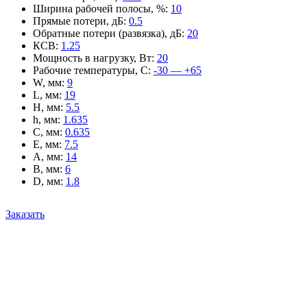
Ширина рабочей полосы, %
:
10
Прямые потери, дБ
:
0.5
Обратные потери (развязка), дБ
:
20
КСВ
:
1.25
Мощность в нагрузку, Вт
:
20
Рабочие температуры, С
:
-30 — +65
W, мм
:
9
L, мм
:
19
H, мм
:
5.5
h, мм
:
1.635
C, мм
:
0.635
E, мм
:
7.5
A, мм
:
14
B, мм
:
6
D, мм
:
1.8
Заказать