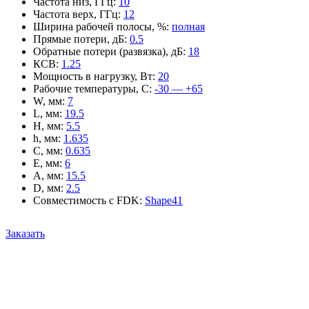
Частота низ, ГГц
:
10
Частота верх, ГГц
:
12
Ширина рабочей полосы, %
:
полная
Прямые потери, дБ
:
0.5
Обратные потери (развязка), дБ
:
18
КСВ
:
1.25
Мощность в нагрузку, Вт
:
20
Рабочие температуры, С
:
-30 — +65
W, мм
:
7
L, мм
:
19.5
H, мм
:
5.5
h, мм
:
1.635
C, мм
:
0.635
E, мм
:
6
A, мм
:
15.5
D, мм
:
2.5
Совместимость с FDK
:
Shape41
Заказать