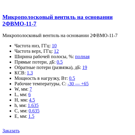
Микрополосковый вентиль на основании
2ФВМO-11-7
Микрополосковый вентиль на основании 2ФВМO-11-7
Частота низ, ГГц
:
10
Частота верх, ГГц
:
12
Ширина рабочей полосы, %
:
полная
Прямые потери, дБ
:
0.5
Обратные потери (развязка), дБ
:
19
КСВ
:
1.3
Мощность в нагрузку, Вт
:
0.5
Рабочие температуры, С
:
-30 — +65
W, мм
:
7
L, мм
:
6
H, мм
:
4.5
h, мм
:
1.635
C, мм
:
0.635
E, мм
:
1.5
Заказать