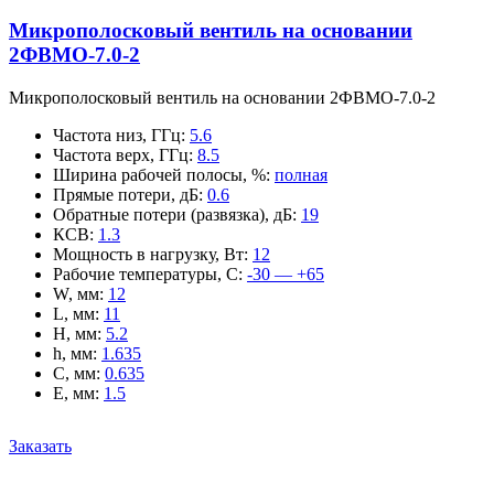
Микрополосковый вентиль на основании
2ФВМO-7.0-2
Микрополосковый вентиль на основании 2ФВМO-7.0-2
Частота низ, ГГц
:
5.6
Частота верх, ГГц
:
8.5
Ширина рабочей полосы, %
:
полная
Прямые потери, дБ
:
0.6
Обратные потери (развязка), дБ
:
19
КСВ
:
1.3
Мощность в нагрузку, Вт
:
12
Рабочие температуры, С
:
-30 — +65
W, мм
:
12
L, мм
:
11
H, мм
:
5.2
h, мм
:
1.635
C, мм
:
0.635
E, мм
:
1.5
Заказать