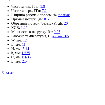
Частота низ, ГГц
:
5.8
Частота верх, ГГц
:
7.2
Ширина рабочей полосы, %
:
полная
Прямые потери, дБ
:
0.5
Обратные потери (развязка), дБ
:
20
КСВ
:
1.25
Мощность в нагрузку, Вт
:
0.25
Рабочие температуры, С
:
-30 — +65
W, мм
:
12
L, мм
:
11
H, мм
:
5.14
h, мм
:
1.635
C, мм
:
0.635
E, мм
:
2.5
Заказать