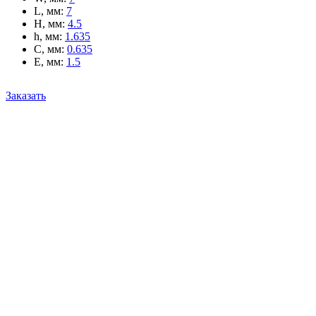
L, мм
:
7
H, мм
:
4.5
h, мм
:
1.635
C, мм
:
0.635
E, мм
:
1.5
Заказать