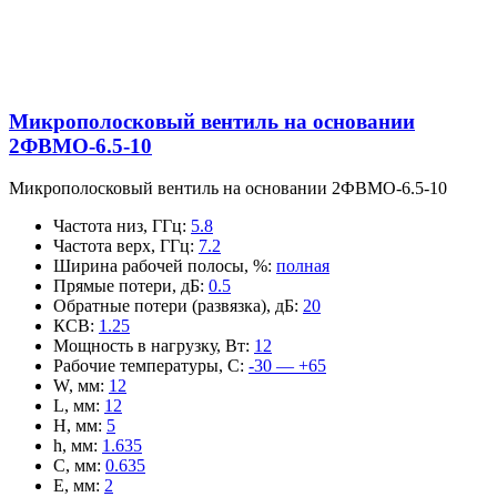
Микрополосковый вентиль на основании
2ФВМO-6.5-10
Микрополосковый вентиль на основании 2ФВМO-6.5-10
Частота низ, ГГц
:
5.8
Частота верх, ГГц
:
7.2
Ширина рабочей полосы, %
:
полная
Прямые потери, дБ
:
0.5
Обратные потери (развязка), дБ
:
20
КСВ
:
1.25
Мощность в нагрузку, Вт
:
12
Рабочие температуры, С
:
-30 — +65
W, мм
:
12
L, мм
:
12
H, мм
:
5
h, мм
:
1.635
C, мм
:
0.635
E, мм
:
2