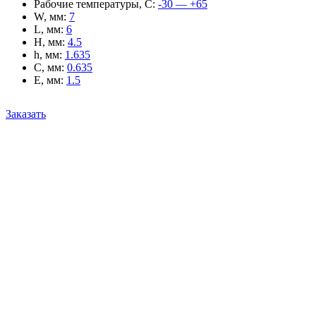
Рабочие температуры, С
:
-30 — +65
W, мм
:
7
L, мм
:
6
H, мм
:
4.5
h, мм
:
1.635
C, мм
:
0.635
E, мм
:
1.5
Заказать