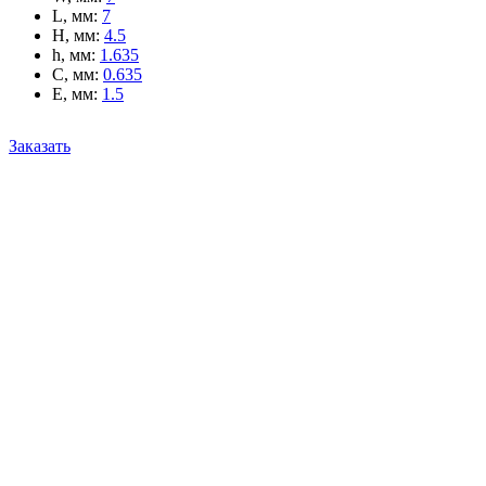
L, мм
:
7
H, мм
:
4.5
h, мм
:
1.635
C, мм
:
0.635
E, мм
:
1.5
Заказать