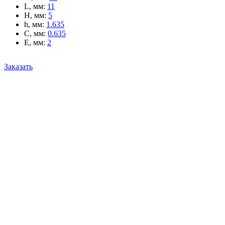
L, мм
:
11
H, мм
:
5
h, мм
:
1.635
C, мм
:
0.635
E, мм
:
2
Заказать