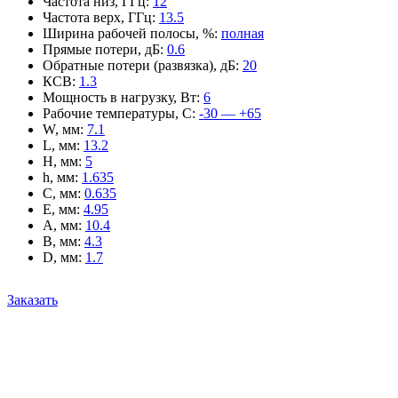
Частота низ, ГГц
:
12
Частота верх, ГГц
:
13.5
Ширина рабочей полосы, %
:
полная
Прямые потери, дБ
:
0.6
Обратные потери (развязка), дБ
:
20
КСВ
:
1.3
Мощность в нагрузку, Вт
:
6
Рабочие температуры, С
:
-30 — +65
W, мм
:
7.1
L, мм
:
13.2
H, мм
:
5
h, мм
:
1.635
C, мм
:
0.635
E, мм
:
4.95
A, мм
:
10.4
B, мм
:
4.3
D, мм
:
1.7
Заказать