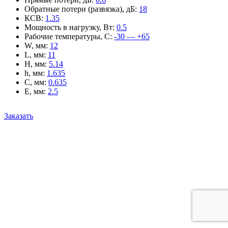
Обратные потери (развязка), дБ
:
18
КСВ
:
1.35
Мощность в нагрузку, Вт
:
0.5
Рабочие температуры, С
:
-30 — +65
W, мм
:
12
L, мм
:
11
H, мм
:
5.14
h, мм
:
1.635
C, мм
:
0.635
E, мм
:
2.5
Заказать