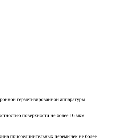
тронной герметизированной аппаратуры
остностью поверхности не более 16 мкм.
рина присоединительных перемычек не более