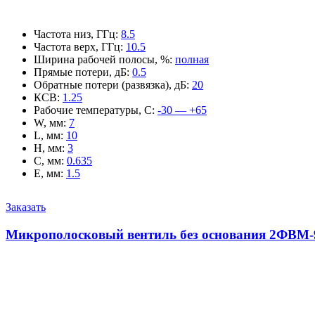
Частота низ, ГГц
:
8.5
Частота верх, ГГц
:
10.5
Ширина рабочей полосы, %
:
полная
Прямые потери, дБ
:
0.5
Обратные потери (развязка), дБ
:
20
КСВ
:
1.25
Рабочие температуры, С
:
-30 — +65
W, мм
:
7
L, мм
:
10
H, мм
:
3
C, мм
:
0.635
E, мм
:
1.5
Заказать
Микрополосковый вентиль без основания 2ФВМ-9