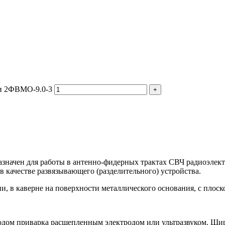
ии 2ФВМO-9.0-3
значен для работы в антенно-фидерных трактах СВЧ радиоэлек
 качестве развязывающего (разделительного) устройства.
, в каверне на поверхности металлического основания, с плоск
дом приварка расщепленным электродом или ультразвуком. Ши