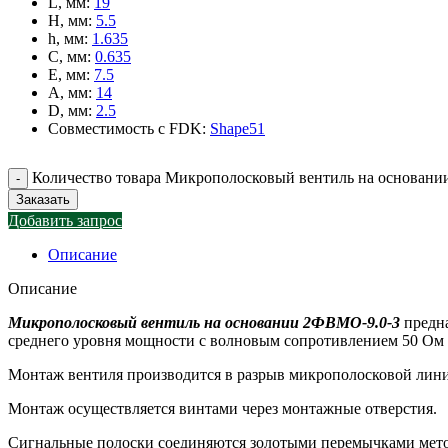
L, мм
:
19
H, мм
:
5.5
h, мм
:
1.635
C, мм
:
0.635
E, мм
:
7.5
A, мм
:
14
D, мм
:
2.5
Совместимость с FDK
:
Shape51
Количество товара Микрополосковый вентиль на основан
Заказать
Добавить запрос
Описание
Описание
Микрополосковый вентиль на основании 2ФВМO-9.0-3
предна
среднего уровня мощности с волновым сопротивлением 50 Ом в
Монтаж вентиля производится в разрыв микрополосковой линии
Монтаж осуществляется винтами через монтажные отверстия.
Сигнальные полоски соединяются золотыми перемычками мето