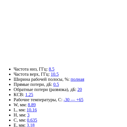
Частота низ, ГГц
:
8.5
Частота верх, ГГц
:
10.5
Ширина рабочей полосы, %
:
полная
Прямые потери, дБ
:
0.5
Обратные потери (развязка), дБ
:
20
КСВ
:
1.25
Рабочие температуры, С
:
-30 — +65
W, мм
:
8.89
L, мм
:
10.16
H, мм
:
3
C, мм
:
0.635
E, мм
:
3.18