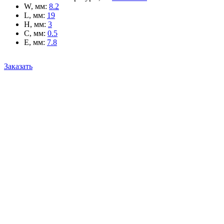
W, мм
:
8.2
L, мм
:
19
H, мм
:
3
C, мм
:
0.5
E, мм
:
7.8
Заказать