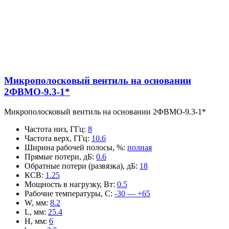
Микрополосковый вентиль на основании
2ФВМO-9.3-1*
Микрополосковый вентиль на основании 2ФВМO-9.3-1*
Частота низ, ГГц
:
8
Частота верх, ГГц
:
10.6
Ширина рабочей полосы, %
:
полная
Прямые потери, дБ
:
0.6
Обратные потери (развязка), дБ
:
18
КСВ
:
1.25
Мощность в нагрузку, Вт
:
0.5
Рабочие температуры, С
:
-30 — +65
W, мм
:
8.2
L, мм
:
25.4
H, мм
:
6