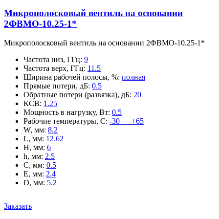
Микрополосковый вентиль на основании
2ФВМO-10.25-1*
Микрополосковый вентиль на основании 2ФВМO-10.25-1*
Частота низ, ГГц
:
9
Частота верх, ГГц
:
11.5
Ширина рабочей полосы, %
:
полная
Прямые потери, дБ
:
0.5
Обратные потери (развязка), дБ
:
20
КСВ
:
1.25
Мощность в нагрузку, Вт
:
0.5
Рабочие температуры, С
:
-30 — +65
W, мм
:
8.2
L, мм
:
12.62
H, мм
:
6
h, мм
:
2.5
C, мм
:
0.5
E, мм
:
2.4
D, мм
:
5.2
Заказать