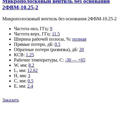
Микрополосковый вентиль без основания
2ФВМ-10.25-2
Микрополосковый вентиль без основания 2ФВМ-10.25-2
Частота низ, ГГц
:
9
Частота верх, ГГц
:
11.5
Ширина рабочей полосы, %
:
полная
Прямые потери, дБ
:
0.5
Обратные потери (развязка), дБ
:
20
КСВ
:
1.25
Рабочие температуры, С
:
-30 — +65
W, мм
:
8.2
L, мм
:
12.62
H, мм
:
3
C, мм
:
0.5
E, мм
:
2.4
Заказать