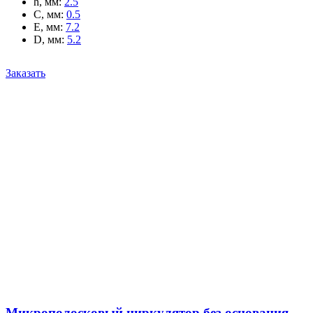
h, мм
:
2.5
C, мм
:
0.5
E, мм
:
7.2
D, мм
:
5.2
Заказать
Микрополосковый циркулятор без основания