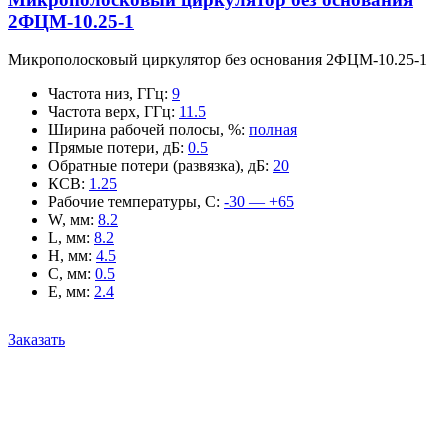
2ФЦМ-10.25-1
Микрополосковый циркулятор без основания 2ФЦМ-10.25-1
Частота низ, ГГц
:
9
Частота верх, ГГц
:
11.5
Ширина рабочей полосы, %
:
полная
Прямые потери, дБ
:
0.5
Обратные потери (развязка), дБ
:
20
КСВ
:
1.25
Рабочие температуры, С
:
-30 — +65
W, мм
:
8.2
L, мм
:
8.2
H, мм
:
4.5
C, мм
:
0.5
E, мм
:
2.4
Заказать