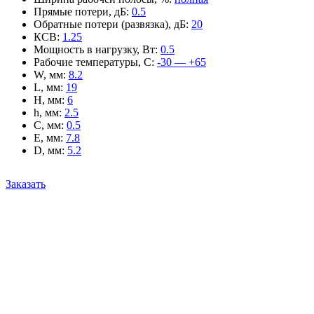
Прямые потери, дБ
:
0.5
Обратные потери (развязка), дБ
:
20
КСВ
:
1.25
Мощность в нагрузку, Вт
:
0.5
Рабочие температуры, С
:
-30 — +65
W, мм
:
8.2
L, мм
:
19
H, мм
:
6
h, мм
:
2.5
C, мм
:
0.5
E, мм
:
7.8
D, мм
:
5.2
Заказать