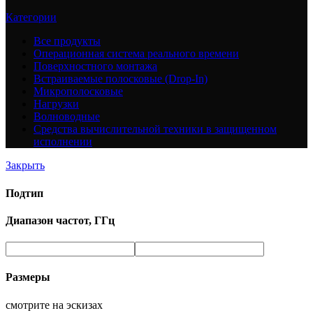
Категории
Все
продукты
Операционная система реального времени
Поверхностного монтажа
Встраиваемые полосковые (Drop-In)
Микрополосковые
Нагрузки
Волноводные
Средства вычислительной техники в защищенном
исполнении
Закрыть
Подтип
Диапазон частот, ГГц
Размеры
смотрите на эскизах