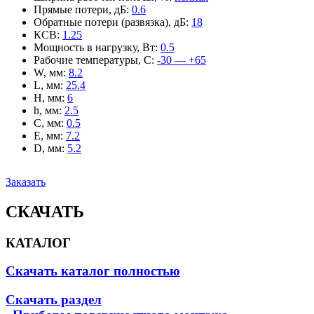
Прямые потери, дБ
:
0.6
Обратные потери (развязка), дБ
:
18
КСВ
:
1.25
Мощность в нагрузку, Вт
:
0.5
Рабочие температуры, С
:
-30 — +65
W, мм
:
8.2
L, мм
:
25.4
H, мм
:
6
h, мм
:
2.5
C, мм
:
0.5
E, мм
:
7.2
D, мм
:
5.2
Заказать
СКАЧАТЬ
КАТАЛОГ
Скачать каталог полностью
Скачать раздел