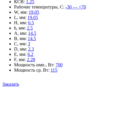
КСВ
:
1.25
Рабочие температуры, С
:
-30 — +70
W, мм
:
19.05
L, мм
:
19.05
H, мм
:
6.5
h, мм
:
2.5
A, мм
:
14.5
B, мм
:
14.5
C, мм
:
3
D, мм
:
2.3
E, мм
:
6.2
F, мм
:
2.28
Мощность имп., Вт
:
700
Мощность ср, Вт
:
115
Заказать