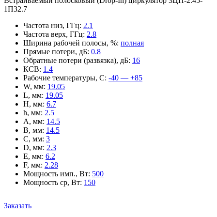
Встраиваемый полосковый (Drop-In) циркулятор 3ЦП-2.45-
1П32.7
Частота низ, ГГц
:
2.1
Частота верх, ГГц
:
2.8
Ширина рабочей полосы, %
:
полная
Прямые потери, дБ
:
0.8
Обратные потери (развязка), дБ
:
16
КСВ
:
1.4
Рабочие температуры, С
:
-40 — +85
W, мм
:
19.05
L, мм
:
19.05
H, мм
:
6.7
h, мм
:
2.5
A, мм
:
14.5
B, мм
:
14.5
C, мм
:
3
D, мм
:
2.3
E, мм
:
6.2
F, мм
:
2.28
Мощность имп., Вт
:
500
Мощность ср, Вт
:
150
Заказать