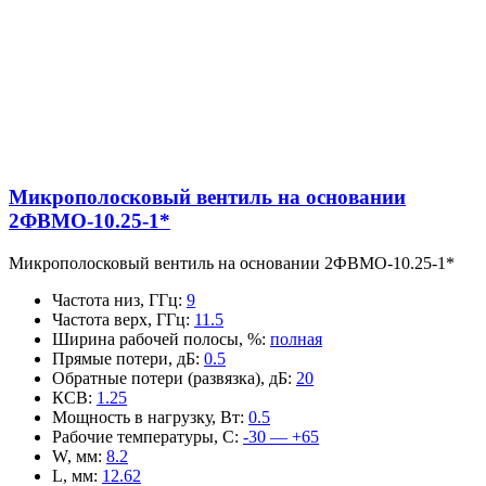
Микрополосковый вентиль на основании
2ФВМO-10.25-1*
Микрополосковый вентиль на основании 2ФВМO-10.25-1*
Частота низ, ГГц
:
9
Частота верх, ГГц
:
11.5
Ширина рабочей полосы, %
:
полная
Прямые потери, дБ
:
0.5
Обратные потери (развязка), дБ
:
20
КСВ
:
1.25
Мощность в нагрузку, Вт
:
0.5
Рабочие температуры, С
:
-30 — +65
W, мм
:
8.2
L, мм
:
12.62