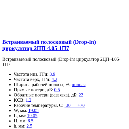
Встраиваемый полосковый (Drop-In)
циркулятор 2ЦП-4.05-1П7
Встраиваемый полосковый (Drop-In) циркулятор 2ЦП-4.05-
1П7
Частота низ, ГГц
:
3.9
Частота верх, ГГц
:
4.2
Ширина рабочей полосы, %
:
полная
Прямые потери, дБ
:
0.5
Обратные потери (развязка), дБ
:
22
КСВ
:
1.2
Рабочие температуры, С
:
-30 — +70
W, мм
:
19.05
L, мм
:
19.05
H, мм
:
6.5
h, мм
:
2.5