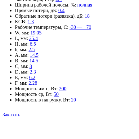
Ширина рабочей полосы, %
:
полная
Прямые потери, дБ
:
0.4
Обратные потери (развязка), дБ
:
18
КСВ
:
1.3
Рабочие температуры, С
:
-30 — +70
W, мм
:
19.05
L, мм
:
25.4
H, мм
:
6.5
h, мм
:
2.5
A, мм
:
14.5
B, мм
:
14.5
C, мм
:
3
D, мм
:
2.3
E, мм
:
6.2
F, мм
:
2.28
Мощность имп., Вт
:
200
Мощность ср, Вт
:
50
Мощность в нагрузку, Вт
:
20
Заказать