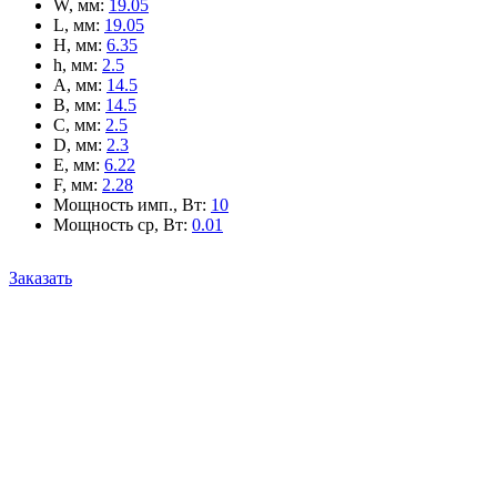
W, мм
:
19.05
L, мм
:
19.05
H, мм
:
6.35
h, мм
:
2.5
A, мм
:
14.5
B, мм
:
14.5
C, мм
:
2.5
D, мм
:
2.3
E, мм
:
6.22
F, мм
:
2.28
Мощность имп., Вт
:
10
Мощность ср, Вт
:
0.01
Заказать