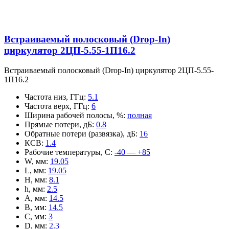
Встраиваемый полосковый (Drop-In)
циркулятор 2ЦП-5.55-1П16.2
Встраиваемый полосковый (Drop-In) циркулятор 2ЦП-5.55-
1П16.2
Частота низ, ГГц
:
5.1
Частота верх, ГГц
:
6
Ширина рабочей полосы, %
:
полная
Прямые потери, дБ
:
0.8
Обратные потери (развязка), дБ
:
16
КСВ
:
1.4
Рабочие температуры, С
:
-40 — +85
W, мм
:
19.05
L, мм
:
19.05
H, мм
:
8.1
h, мм
:
2.5
A, мм
:
14.5
B, мм
:
14.5
C, мм
:
3
D, мм
:
2.3