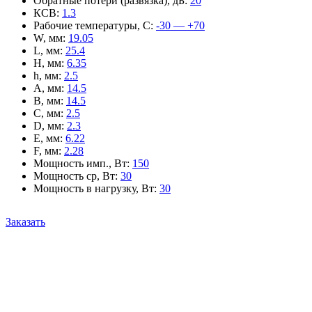
Обратные потери (развязка), дБ
:
20
КСВ
:
1.3
Рабочие температуры, С
:
-30 — +70
W, мм
:
19.05
L, мм
:
25.4
H, мм
:
6.35
h, мм
:
2.5
A, мм
:
14.5
B, мм
:
14.5
C, мм
:
2.5
D, мм
:
2.3
E, мм
:
6.22
F, мм
:
2.28
Мощность имп., Вт
:
150
Мощность ср, Вт
:
30
Мощность в нагрузку, Вт
:
30
Заказать