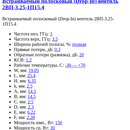
Встраиваемый полосковый (Drop-In) вентиль
2ВП-3.25-1П15.4
Встраиваемый полосковый (Drop-In) вентиль 2ВП-3.25-
1П15.4
Частота низ, ГГц
:
3
Частота верх, ГГц
:
3.5
Ширина рабочей полосы, %
:
полная
Прямые потери, дБ
:
0.3
Обратные потери (развязка), дБ
:
20
КСВ
:
1.2
Рабочие температуры, С
:
-30 — +70
W, мм
:
19.05
L, мм
:
25.4
H, мм
:
6.35
h, мм
:
2.5
A, мм
:
14.5
B, мм
:
14.5
C, мм
:
2.5
D, мм
:
2.3
E, мм
:
6.22
F, мм
:
2.28
Мощность имп., Вт
:
150
Мощность ср, Вт
:
30