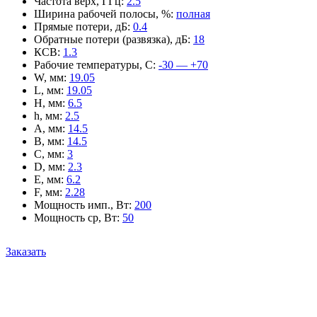
Частота верх, ГГц
:
2.5
Ширина рабочей полосы, %
:
полная
Прямые потери, дБ
:
0.4
Обратные потери (развязка), дБ
:
18
КСВ
:
1.3
Рабочие температуры, С
:
-30 — +70
W, мм
:
19.05
L, мм
:
19.05
H, мм
:
6.5
h, мм
:
2.5
A, мм
:
14.5
B, мм
:
14.5
C, мм
:
3
D, мм
:
2.3
E, мм
:
6.2
F, мм
:
2.28
Мощность имп., Вт
:
200
Мощность ср, Вт
:
50
Заказать