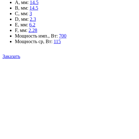
A, мм
:
14.5
B, мм
:
14.5
C, мм
:
3
D, мм
:
2.3
E, мм
:
6.2
F, мм
:
2.28
Мощность имп., Вт
:
700
Мощность ср, Вт
:
115
Заказать