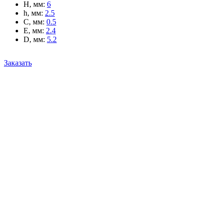
H, мм
:
6
h, мм
:
2.5
C, мм
:
0.5
E, мм
:
2.4
D, мм
:
5.2
Заказать