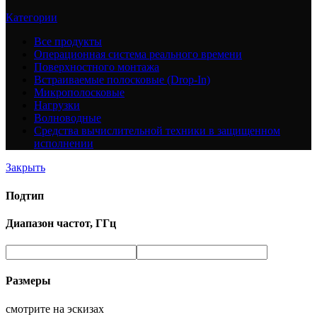
Категории
Все
продукты
Операционная система реального времени
Поверхностного монтажа
Встраиваемые полосковые (Drop-In)
Микрополосковые
Нагрузки
Волноводные
Средства вычислительной техники в защищенном
исполнении
Закрыть
Подтип
Диапазон частот, ГГц
Размеры
смотрите на эскизах