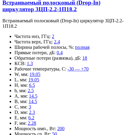
Встраиваемый полосковый (Drop-In)
циркулятор 3ЦП-2.2-1П18.2
Встраиваемый полосковый (Drop-In) циркулятор 3ЦП-2.2-
1П18.2
Частота низ, ГГц
:
2
Частота верх, ГГц
:
2.4
Ширина рабочей полосы, %
:
полная
Прямые потери, дБ
:
0.4
Обратные потери (развязка), дБ
:
18
КСВ
:
1.3
Рабочие температуры, С
:
-30 — +70
W, мм
:
19.05
L, мм
:
19.05
H, мм
:
6.5
h, мм
:
2.5
A, мм
:
14.5
B, мм
:
14.5
C, мм
:
3
D, мм
:
2.3
E, мм
:
6.2
F, мм
:
2.28
Мощность имп., Вт
:
200
Мощность ср, Вт
:
50