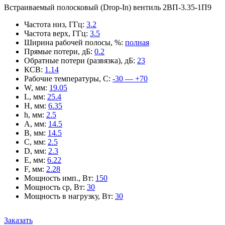
Встраиваемый полосковый (Drop-In) вентиль 2ВП-3.35-1П9
Частота низ, ГГц
:
3.2
Частота верх, ГГц
:
3.5
Ширина рабочей полосы, %
:
полная
Прямые потери, дБ
:
0.2
Обратные потери (развязка), дБ
:
23
КСВ
:
1.14
Рабочие температуры, С
:
-30 — +70
W, мм
:
19.05
L, мм
:
25.4
H, мм
:
6.35
h, мм
:
2.5
A, мм
:
14.5
B, мм
:
14.5
C, мм
:
2.5
D, мм
:
2.3
E, мм
:
6.22
F, мм
:
2.28
Мощность имп., Вт
:
150
Мощность ср, Вт
:
30
Мощность в нагрузку, Вт
:
30
Заказать