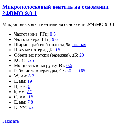
Микрополосковый вентиль на основании
2ФВМO-9.0-1
Микрополосковый вентиль на основании 2ФВМO-9.0-1
Частота низ, ГГц
:
8.5
Частота верх, ГГц
:
9.6
Ширина рабочей полосы, %
:
полная
Прямые потери, дБ
:
0.5
Обратные потери (развязка), дБ
:
20
КСВ
:
1.25
Мощность в нагрузку, Вт
:
0.5
Рабочие температуры, С
:
-30 — +65
W, мм
:
8.2
L, мм
:
19
H, мм
:
6
h, мм
:
2.5
C, мм
:
0.5
E, мм
:
7.8
D, мм
:
5.2
Заказать