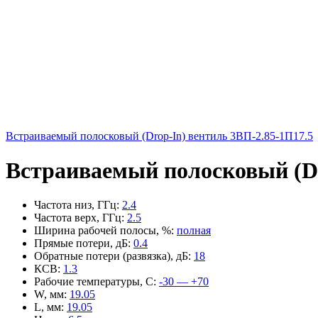
Встраиваемый полосковый (Drop-In) вентиль 3ВП-2.85-1П17.5
Встраиваемый полосковый (Dr
Частота низ, ГГц
:
2.4
Частота верх, ГГц
:
2.5
Ширина рабочей полосы, %
:
полная
Прямые потери, дБ
:
0.4
Обратные потери (развязка), дБ
:
18
КСВ
:
1.3
Рабочие температуры, С
:
-30 — +70
W, мм
:
19.05
L, мм
:
19.05