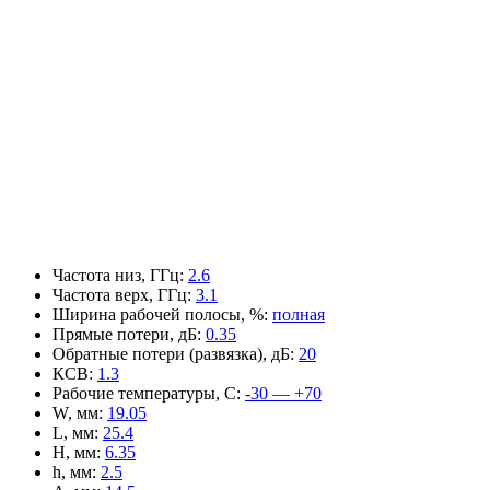
Частота низ, ГГц
:
2.6
Частота верх, ГГц
:
3.1
Ширина рабочей полосы, %
:
полная
Прямые потери, дБ
:
0.35
Обратные потери (развязка), дБ
:
20
КСВ
:
1.3
Рабочие температуры, С
:
-30 — +70
W, мм
:
19.05
L, мм
:
25.4
H, мм
:
6.35
h, мм
:
2.5