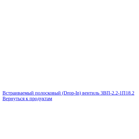
Встраиваемый полосковый (Drop-In) вентиль 3ВП-2.2-1П18.2
Вернуться к продуктам