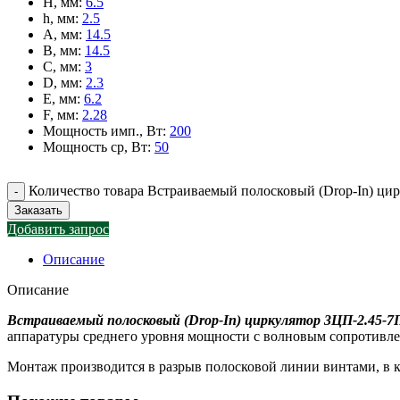
H, мм
:
6.5
h, мм
:
2.5
A, мм
:
14.5
B, мм
:
14.5
C, мм
:
3
D, мм
:
2.3
E, мм
:
6.2
F, мм
:
2.28
Мощность имп., Вт
:
200
Мощность ср, Вт
:
50
Количество товара Встраиваемый полосковый (Drop-In) ци
Заказать
Добавить запрос
Описание
Описание
Встраиваемый полосковый (Drop-In) циркулятор 3ЦП-2.45-7
аппаратуры среднего уровня мощности с волновым сопротивлен
Монтаж производится в разрыв полосковой линии винтами, в к