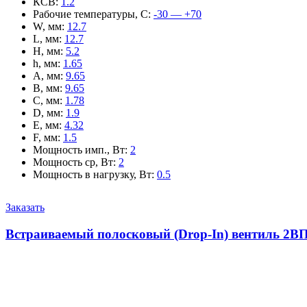
КСВ
:
1.2
Рабочие температуры, С
:
-30 — +70
W, мм
:
12.7
L, мм
:
12.7
H, мм
:
5.2
h, мм
:
1.65
A, мм
:
9.65
B, мм
:
9.65
C, мм
:
1.78
D, мм
:
1.9
E, мм
:
4.32
F, мм
:
1.5
Мощность имп., Вт
:
2
Мощность ср, Вт
:
2
Мощность в нагрузку, Вт
:
0.5
Заказать
Встраиваемый полосковый (Drop-In) вентиль 2ВП