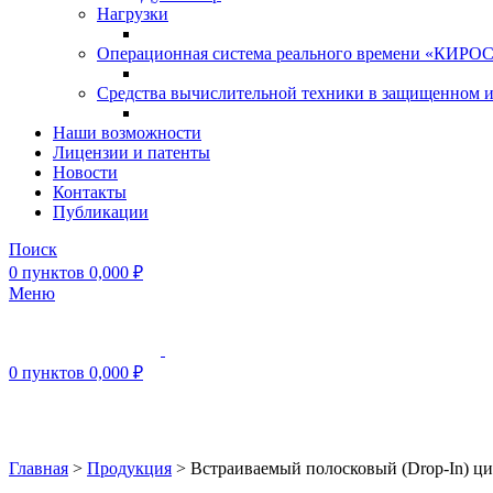
Нагрузки
Операционная система реального времени «КИРОС»
Средства вычислительной техники в защищенном 
Наши возможности
Лицензии и патенты
Новости
Контакты
Публикации
Поиск
0
пунктов
0,000
₽
Меню
0
пунктов
0,000
₽
Нажмите, чтобы увеличить
Главная
>
Продукция
>
Встраиваемый полосковый (Drop-In) ци